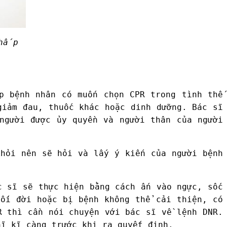
thấp
p bệnh nhân có muốn chọn CPR trong tình thế
giảm đau, thuốc khác hoặc dinh dưỡng. Bác sĩ
người được ủy quyền và người thân của người
khỏi nên sẽ hỏi và lấy ý kiến của người bệnh
c sĩ sẽ thực hiện bằng cách ấn vào ngực, sốc
uối đời hoặc bị bệnh không thể cải thiện, có
R thì cần nói chuyện với bác sĩ về lệnh DNR.
hĩ kĩ càng trước khi ra quyết định.