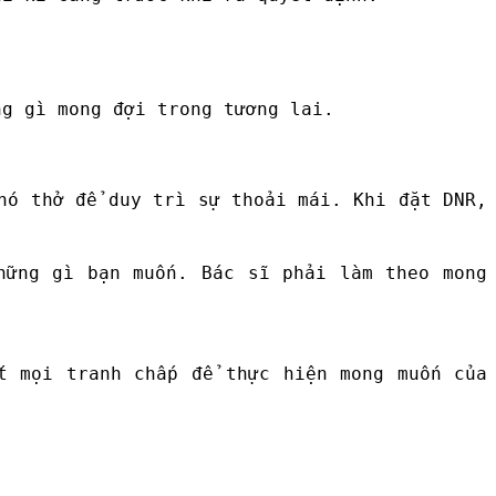
ng gì mong đợi trong tương lai.
hó thở để duy trì sự thoải mái. Khi đặt DNR,
hững gì bạn muốn. Bác sĩ phải làm theo mong
t mọi tranh chấp để thực hiện mong muốn của