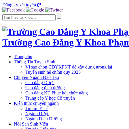
Đăng ký xét tuyển
Trường Cao Đẳng Y Khoa Phạ
Trang chủ
Thông Tin Tuyển Sinh
Vì sao chọn CĐYKPNT để xây dựng tương lai
Tuyển sinh hệ chính quy 2025
Chuyên Ngành Đào Tạo
Cao đẳng Dược
Cao đẳng điều dưỡng
Cao đẳng KT Phục hồi chức năng
Trung cấp Y học Cổ truyền
Kiến thức chuyên ngành
Tin tức Y Tế
Ngành Dược
Ngành Điều Dưỡng
Nội San Sinh Viên