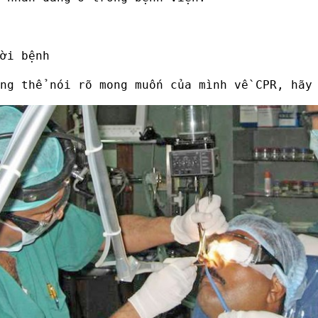
ời bệnh
ng thể nói rõ mong muốn của mình về CPR, hãy