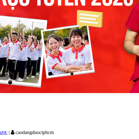
ược
|
caodangduoctphcm