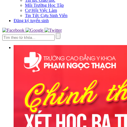
Tin tức Giáo dục
Môi Trường Học Tập
Cơ Hội Việc Làm
Tin Tức Cựu Sinh Viên
Đăng ký tuyển sinh