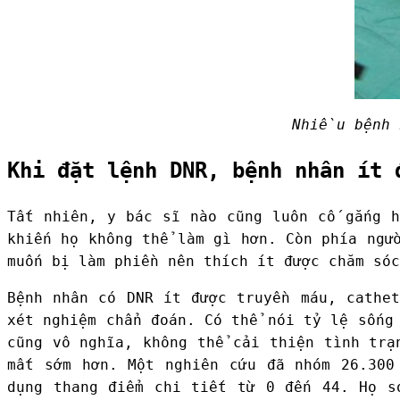
Nhiều bệnh 
Khi đặt lệnh DNR, bệnh nhân ít 
Tất nhiên, y bác sĩ nào cũng luôn cố gắng h
khiến họ không thể làm gì hơn. Còn phía ngư
muốn bị làm phiền nên thích ít được chăm sóc
Bệnh nhân có DNR ít được truyền máu, cathet
xét nghiệm chẩn đoán. Có thể nói tỷ lệ sống
cũng vô nghĩa, không thể cải thiện tình trạ
mất sớm hơn. Một nghiên cứu đã nhóm 26.300
dụng thang điểm chi tiết từ 0 đến 44. Họ s