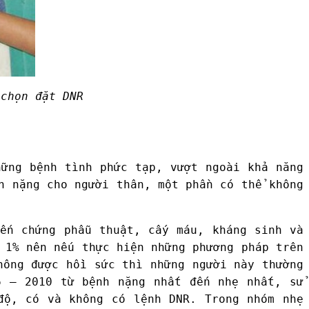
chọn đặt DNR
hững bệnh tình phức tạp, vượt ngoài khả năng
h nặng cho người thân, một phần có thể không
iến chứng phẫu thuật, cấy máu, kháng sinh và
 1% nên nếu thực hiện những phương pháp trên
hông được hồi sức thì những người này thường
6 – 2010 từ bệnh nặng nhất đến nhẹ nhất, sử
độ, có và không có lệnh DNR. Trong nhóm nhẹ