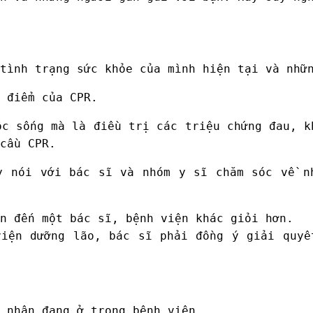
tình trạng sức khỏe của mình hiện tại và nhữ
 điểm của CPR.
c sống mà là điều trị các triệu chứng đau, k
cầu CPR.
y nói với bác sĩ và nhóm y sĩ chăm sóc về n
n đến một bác sĩ, bệnh viện khác giỏi hơn.
viện dưỡng lão, bác sĩ phải đồng ý giải quyế
 nhân đang ở trong bệnh viện.