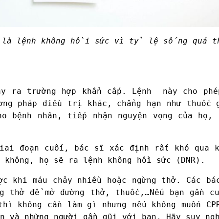
 là lệnh không hồi sức vì tỷ lệ sống quá 
y ra trường hợp khẩn cấp. Lệnh này cho phé
ơng pháp điều trị khác, chẳng hạn như thuốc 
ho bệnh nhân, tiếp nhận nguyện vọng của họ, 
iai đoạn cuối, bác sĩ xác định rất khó qua 
 không, họ sẽ ra lệnh không hồi sức (DNR).
ợc khi máu chảy nhiều hoặc ngừng thở. Các bá
g thở để mở đường thở, thuốc,…Nếu bạn gần c
thì không cần làm gì nhưng nếu không muốn CP
n và những người gần gũi với bạn. Hãy suy ng