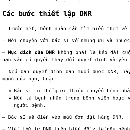
Các bước thiết lập DNR
– Trước hết, bệnh nhân cần tìm hiểu thêm về 
– Nói chuyện với bác sĩ về những ưu và nhược
– Mục đích của DNR
không phải là kéo dài cuộ
bạn vẫn có quyền thay đổi quyết định và yêu 
– Nếu bạn quyết định bạn muốn được DNR, hã
muốn của bạn, hoặc:
Bác sĩ có thể giới thiệu chuyển bệnh nhâ
Nếu là bệnh nhân trong bệnh viện hoặc 
người bệnh.
– Bác sĩ sẽ điền vào mẫu đơn đặt hàng DNR.
– Viết thứ tự DNR trên biểu đồ y tế nếu bệnh