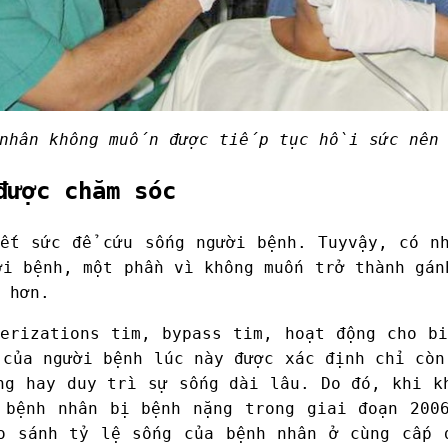
nhân không muốn được tiếp tục hồi sức nên 
được chăm sóc
ết sức để cứu sống người bệnh. Tuyvậy, có n
ời bệnh, một phần vì không muốn trở thành gán
 hơn.
erizations tim, bypass tim, hoạt động cho b
 của người bệnh lúc này được xác định chỉ còn
ng hay duy trì sự sống dài lâu. Do đó, khi k
 bệnh nhân bị bệnh nặng trong giai đoạn 200
o sánh tỷ lệ sống của bệnh nhân ở cùng cấp 