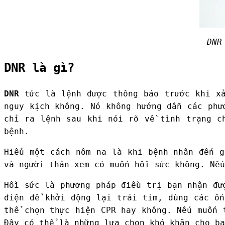
DNR
DNR là gì?
DNR
tức là lệnh được thông báo trước khi xả
nguy kịch không. Nó không hướng dẫn các phư
chỉ ra lệnh sau khi nói rõ về tình trạng c
bệnh.
Hiểu một cách nôm na là khi bệnh nhân đến g
và người thân xem có muốn hồi sức không. Nếu
Hồi sức là phương pháp điều trị bạn nhận đư
điện để khởi động lại trái tim, dùng các ốn
thể chọn thực hiện CPR hay không. Nếu muốn 
Đây có thể là những lựa chọn khó khăn cho bạ