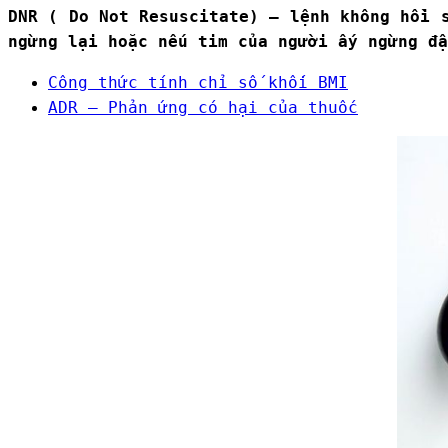
DNR ( Do Not Resuscitate) – lệnh không hồi 
ngừng lại hoặc nếu tim của người ấy ngừng đậ
Công thức tính chỉ số khối BMI
ADR – Phản ứng có hại của thuốc