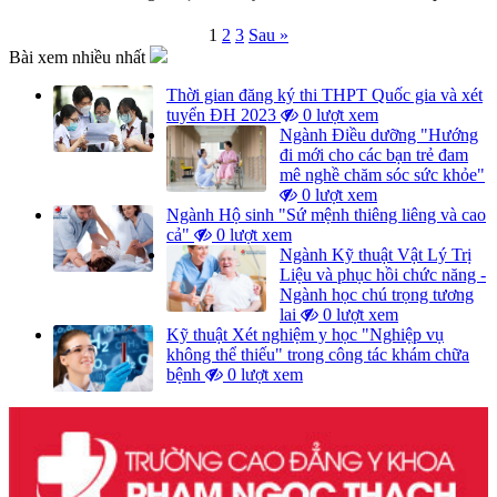
Phân
1
2
3
Sau »
Bài xem nhiều nhất
trang
bài
Thời gian đăng ký thi THPT Quốc gia và xét
tuyển ĐH 2023
0 lượt xem
viết
Ngành Điều dưỡng "Hướng
đi mới cho các bạn trẻ đam
mê nghề chăm sóc sức khỏe"
0 lượt xem
Ngành Hộ sinh "Sứ mệnh thiêng liêng và cao
cả"
0 lượt xem
Ngành Kỹ thuật Vật Lý Trị
Liệu và phục hồi chức năng -
Ngành học chú trọng tương
lai
0 lượt xem
Kỹ thuật Xét nghiệm y học "Nghiệp vụ
không thể thiếu" trong công tác khám chữa
bệnh
0 lượt xem