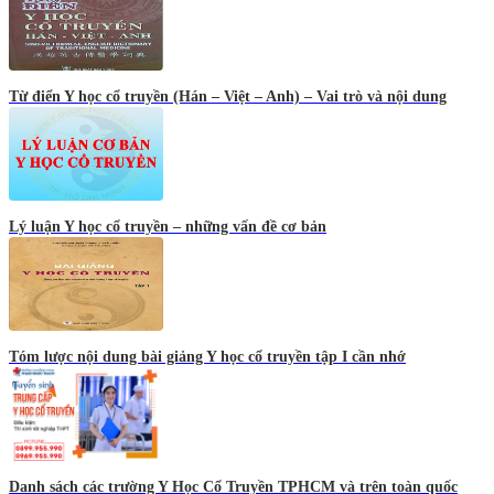
Từ điển Y học cổ truyền (Hán – Việt – Anh) – Vai trò và nội dung
Lý luận Y học cổ truyền – những vấn đề cơ bản
Tóm lược nội dung bài giảng Y học cổ truyền tập I cần nhớ
Danh sách các trường Y Học Cổ Truyền TPHCM và trên toàn quốc