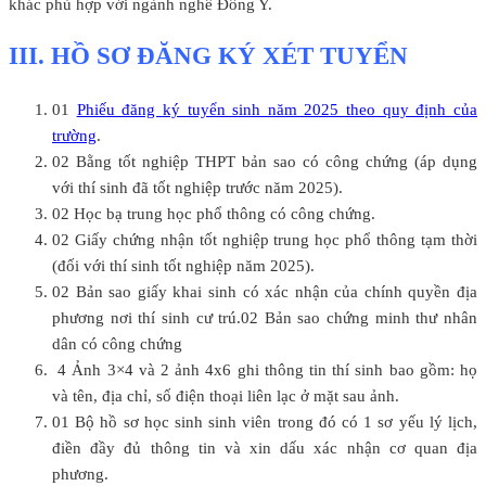
khác phù hợp với ngành nghề Đông Y.
III. HỒ SƠ ĐĂNG KÝ XÉT TUYỂN
01
Phiếu đăng ký tuyển sinh năm 2025 theo quy định của
trường
.
02 Bằng tốt nghiệp THPT bản sao có công chứng (áp dụng
với thí sinh đã tốt nghiệp trước năm 2025).
02 Học bạ trung học phổ thông có công chứng.
02 Giấy chứng nhận tốt nghiệp trung học phổ thông tạm thời
(đối với thí sinh tốt nghiệp năm 2025).
02 Bản sao giấy khai sinh có xác nhận của chính quyền địa
phương nơi thí sinh cư trú.02 Bản sao chứng minh thư nhân
dân có công chứng
4 Ảnh 3×4 và 2 ảnh 4x6 ghi thông tin thí sinh bao gồm: họ
và tên, địa chỉ, số điện thoại liên lạc ở mặt sau ảnh.
01 Bộ hồ sơ học sinh sinh viên trong đó có 1 sơ yếu lý lịch,
điền đầy đủ thông tin và xin dấu xác nhận cơ quan địa
phương.