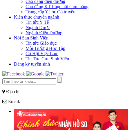
Cao đẳng điều dưỡng
Cao đẳng KT Phục hồi chức năng
Trung cấp Y học Cổ truyền
Kiến thức chuyên ngành
Tin tức Y Tế
Ngành Dược
Ngành Điều Dưỡng
Nội San Sinh Viên
Tin tức Giáo dục
Môi Trường Học Tập
Cơ Hội Việc Làm
Tin Tức Cựu Sinh Viên
Đăng ký tuyển sinh
Địa chỉ:
Email: