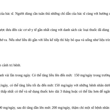
 của bác sĩ. Người dùng cần tuân thủ những chỉ dẫn của bác sĩ cùng với hướng 
ược đưa đến các cơ sở y tế gần nhất cùng với danh sách các loại thuốc đã dùng
ớ ra. Nếu như liều đó gần với liều kế tiếp thì hãy bỏ qua và uống như liệu tr
 cảnh trị bệnh.
ành vài lần trong ngày. Có thể tăng liều lên đến mức 150 mg/ngày trong trường
/ngày, có thể tăng liều tối đa đến mức 150 mg/ngày với những bệnh nhân dưới 
c thấp nhất có thể và sử dụng thuốc kéo dài 3 tháng hoặc có thể lâu hơn để ng
 100 mg/ngày, sau đó tăng dần lên mức 200 mg/ngày, thậm chí một số bệnh nhâ