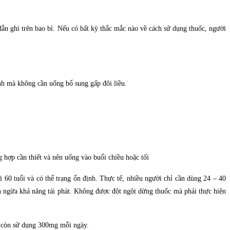
dẫn ghi trên bao bì. Nếu có bất kỳ thắc mắc nào về cách sử dụng thuốc, người
ình mà không cần uống bổ sung gấp đôi liều.
 hợp cần thiết và nên uống vào buổi chiều hoặc tối
60 tuổi và có thể trạng ổn định. Thực tế, nhiều người chỉ cần dùng 24 – 40
ăn ngừa khả năng tái phát. Không được đột ngột dừng thuốc mà phải thực hiện
n còn sử dụng 300mg mỗi ngày.