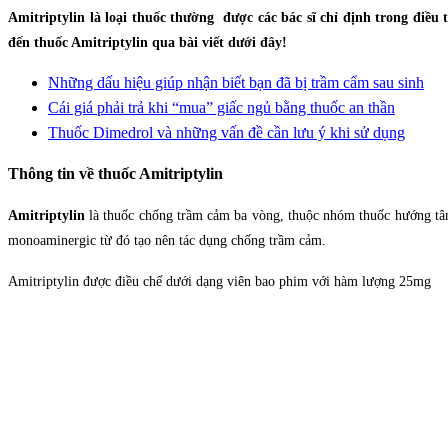
Amitriptylin là loại thuốc thường được các bác sĩ chỉ định trong điều
đến thuốc Amitriptylin qua bài viết dưới đây!
Những dấu hiệu giúp nhận biết bạn đã bị trầm cẩm sau sinh
Cái giá phải trả khi “mua” giấc ngủ bằng thuốc an thần
Thuốc Dimedrol và những vấn đề cần lưu ý khi sử dụng
Thông tin về thuốc Amitriptylin
Amitriptylin
là thuốc chống trầm cảm ba vòng, thuộc nhóm thuốc hướng tâm
monoaminergic từ đó tạo nên tác dụng chống trầm cảm.
Amitriptylin được điều chế dưới dạng viên bao phim với hàm lượng 25mg