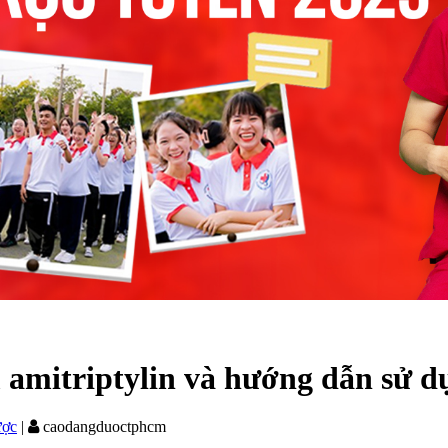
m amitriptylin và hướng dẫn sử d
ược
|
caodangduoctphcm