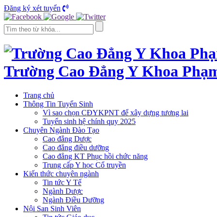
Đăng ký xét tuyển
Trường Cao Đẳng Y Khoa Phạ
Trang chủ
Thông Tin Tuyển Sinh
Vì sao chọn CĐYKPNT để xây dựng tương lai
Tuyển sinh hệ chính quy 2025
Chuyên Ngành Đào Tạo
Cao đẳng Dược
Cao đẳng điều dưỡng
Cao đẳng KT Phục hồi chức năng
Trung cấp Y học Cổ truyền
Kiến thức chuyên ngành
Tin tức Y Tế
Ngành Dược
Ngành Điều Dưỡng
Nội San Sinh Viên