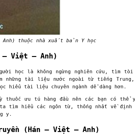
 Anh) thuộc nhà xuất bản Y học
 – Việt – Anh)
gười học là không ngừng nghiên cứu, tìm tòi
êm những tài liệu nước ngoài từ tiếng Trung
c hiểu tài liệu chuyên ngành dễ dàng hơn.
y thuốc ưu tú hàng đầu nên các bạn có thể 
a tìm hiểu các ngôn từ, thống nhất về định 
g y.
ruyền (Hán – Việt – Anh)