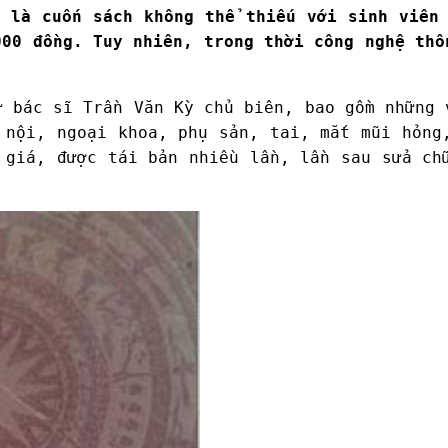
 là cuốn sách không thể thiếu với sinh viên 
000 đồng. Tuy nhiên, trong thời công nghệ thô
 bác sĩ Trần Văn Kỳ chủ biên, bao gồm những 
 nội, ngoại khoa, phụ sản, tai, mắt mũi hỏng
 giá, được tái bản nhiều lần, lần sau sửa ch