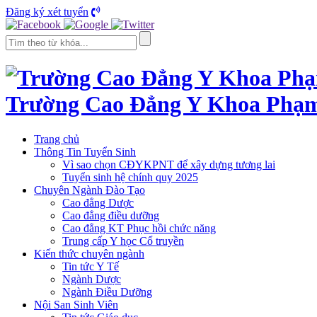
Đăng ký xét tuyển
Trường Cao Đẳng Y Khoa Phạ
Trang chủ
Thông Tin Tuyển Sinh
Vì sao chọn CĐYKPNT để xây dựng tương lai
Tuyển sinh hệ chính quy 2025
Chuyên Ngành Đào Tạo
Cao đẳng Dược
Cao đẳng điều dưỡng
Cao đẳng KT Phục hồi chức năng
Trung cấp Y học Cổ truyền
Kiến thức chuyên ngành
Tin tức Y Tế
Ngành Dược
Ngành Điều Dưỡng
Nội San Sinh Viên