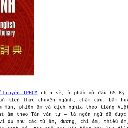
 truyền TPHCM
chia sẻ, ở phần mở đầu GS Kỳ 
ần kiến thức chuyên ngành, châm cứu, bấm hu
âm Hán, phiên âm và dịch nghĩa theo tiếng Vi
át âm theo Tân vǎn tự – là ngôn ngữ đã được
ví dụ như các từ âm, dương, chí âm, thiếu âm