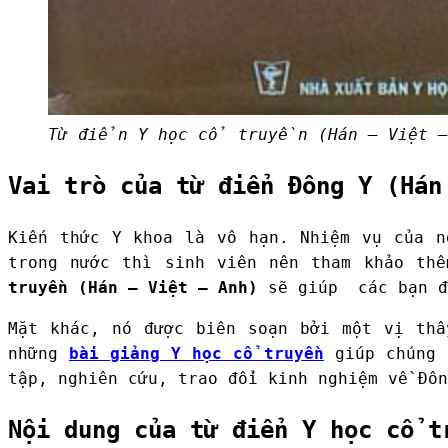
Từ điển Y học cổ truyền (Hán – Việt –
Vai trò của từ điển Đông Y (Hán
Kiến thức Y khoa là vô hạn. Nhiệm vụ của n
trong nước thì sinh viên nên tham khảo th
truyền (Hán – Việt – Anh)
sẽ giúp các bạn đọ
Mặt khác, nó được biên soạn bởi một vị thầ
những
bài giảng Y học cổ truyền
giúp chúng t
tập, nghiên cứu, trao đổi kinh nghiệm về Đôn
Nội dung của từ điển Y học cổ t