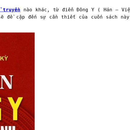
 truyền
nào khác, từ điển Đông Y ( Hán – Việ
sẽ đề cập đến sự cần thiết của cuốn sách này