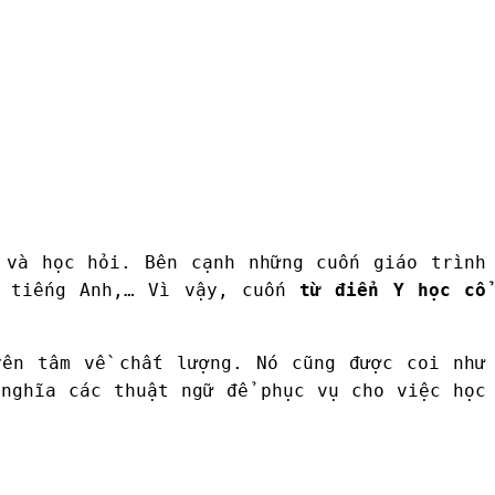
 và học hỏi. Bên cạnh những cuốn giáo trình
, tiếng Anh,… Vì vậy, cuốn
từ điển Y học cổ
yên tâm về chất lượng. Nó cũng được coi như
nghĩa các thuật ngữ để phục vụ cho việc học