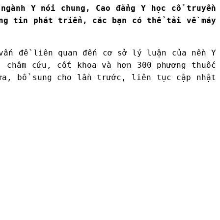
ngành Y nói chung, Cao đẳng Y học cổ truyền
ng tin phát triển, các bạn có thể tải về máy
vấn đề liên quan đến cơ sở lý luận của nền Y
, châm cứu, cốt khoa và hơn 300 phương thuốc
ữa, bổ sung cho lần trước, liên tục cập nhật