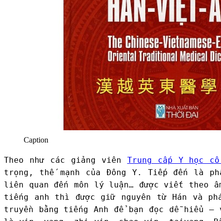
Caption
Theo như các giảng viên
Trung cấp Y học cổ
trọng, thế mạnh của Đông Y. Tiếp đến là ph
liên quan đến môn lý luận… được viết theo 
tiếng anh thì được giữ nguyên từ Hán và ph
truyền bằng tiếng Anh để bạn đọc dễ hiểu – 