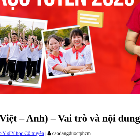
Việt – Anh) – Vai trò và nội dung
p Y sĩ Y học Cổ truyền
|
caodangduoctphcm