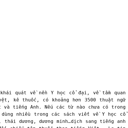
khái quát về nền Y học cổ đại, về tầm quan
yệt, kê thuốc, có khoảng hơn 3500 thuật ngữ
ệt và tiếng Anh.
Nếu các từ nào chưa có trong
 dùng nhiều trong các sách viết về Y học cổ
, thái dương, dương minh…dịch sang tiếng anh