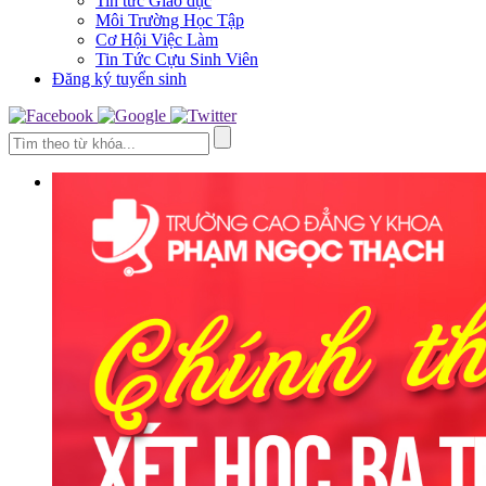
Tin tức Giáo dục
Môi Trường Học Tập
Cơ Hội Việc Làm
Tin Tức Cựu Sinh Viên
Đăng ký tuyển sinh