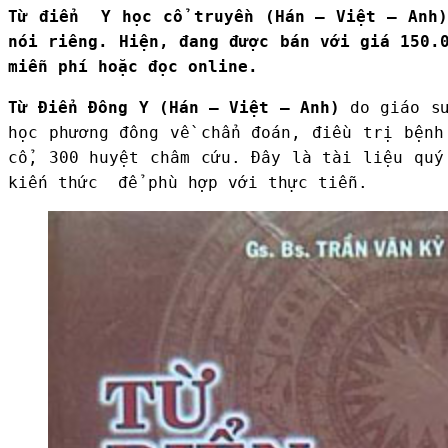
Từ điển Y học cổ truyền (Hán – Việt – Anh)
nói riêng. Hiện, đang được bán với giá 150.
miễn phí hoặc đọc online.
Từ Điển Đông Y (Hán – Việt – Anh)
do giáo sư
học phương đông về chẩn đoán, điều trị bệnh
cổ, 300 huyệt châm cứu. Đây là tài liệu quý
kiến thức để phù hợp với thực tiễn.