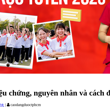
ệu chứng, nguyên nhân và cách đ
ược
|
caodangduoctphcm