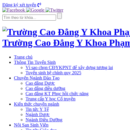
Đăng ký xét tuyển
Trường Cao Đẳng Y Khoa Phạ
Trang chủ
Thông Tin Tuyển Sinh
Vì sao chọn CĐYKPNT để xây dựng tương lai
Tuyển sinh hệ chính quy 2025
Chuyên Ngành Đào Tạo
Cao đẳng Dược
Cao đẳng điều dưỡng
Cao đẳng KT Phục hồi chức năng
Trung cấp Y học Cổ truyền
Kiến thức chuyên ngành
Tin tức Y Tế
Ngành Dược
Ngành Điều Dưỡng
Nội San Sinh Viên