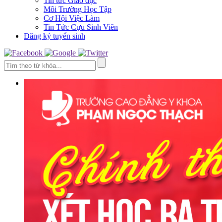
Tin tức Giáo dục
Môi Trường Học Tập
Cơ Hội Việc Làm
Tin Tức Cựu Sinh Viên
Đăng ký tuyển sinh