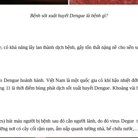
Bệnh sốt xuất huyết Dengue là bệnh gì?
ó khả năng lây lan thành dịch bệnh, gây tổn thất nặng nề cho nền sự 
ts Dengue hoành hành. Việt Nam là một quốc gia có khí hậu nhiệt đới
g 11 là thời điểm bùng phát dịch sốt xuất huyết Dengue. Khoảng vài ba
es) hút máu người bị bệnh sau đó cắn người lành, do đó virus Degue 
những nơi có cây cối rậm rạm, ẩm nấp quanh tường nhà, bể chứa nước,