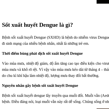
Sốt xuất huyết Dengue là gì?
Bệnh sốt xuất huyết Dengue (SXHD) là bệnh do nhiễm virus Dengue, c
đi sinh mạng của nhiều bệnh nhân, nhất là những trẻ em.
Thời điểm bùng phát dịch sốt xuất huyết Dengue
Vào mùa mưa, nhiệt độ giảm, độ ẩm tăng cao tạo điều kiện cho viru
mùa mưa và khô rõ rệt. Vì vậy vào mùa mưa kéo dài từ tháng 4 – thán
do chu kì khí hậu làm nhiệt độ, lượng mưa thay đổi bất thường.
Nguyên nhân gây bệnh sốt xuất huyết Dengue
Bệnh sốt xuất huyết dengue lây truyền qua muỗi đốt. Muỗi vằn (Aed
bệnh. Điều đáng nói, loại muỗi vằn này rất dễ sống. Chúng sống ở 