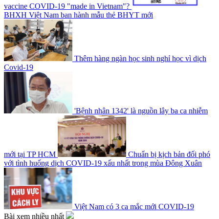
vaccine COVID-19 "made in Vietnam"?
BHXH Việt Nam ban hành mẫu thẻ BHYT mới
Thêm hàng ngàn học sinh nghỉ học vì dịch
Covid-19
'Bệnh nhân 1342' là nguồn lây ba ca nhiễm
mới tại TP HCM
Chuẩn bị kịch bản đối phó
với tình huống dịch COVID-19 xấu nhất trong mùa Đông Xuân
Việt Nam có 3 ca mắc mới COVID-19
Bài xem nhiều nhất