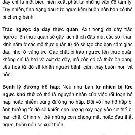
đây chỉ là một biểu hiện xuất phát từ những vấn đề tâm lý.
Tuy nhiên, tình trạng đau tức ngực kèm buồn nôn bạn có thể
bị chứng bệnh:
Trào ngược dạ dày thực quản
: Axit trong dạ dày trào
ngược lên thực quản sẽ gây kích thích đầu mút các sợi thần
kinh nằm ở các mô thực quản từ đó sẽ tạo cho bạn cảm giác
đau nhói ở vùng ức. Các chất bị trào ngược lên thực quản
không chỉ là hơi và axit dạ dày, mà còn có cả thức ăn đang
tiêu hóa từ đó sẽ khiến người bệnh cảm thấy buồn nôn và
nôn.
Bệnh lý đường hô hấp
: Nếu như bạn
tự nhiên bị tức
ngực khó thở
có thể là nguyên nhân của việc rối loạn hô
hấp hoặc nhiễm trùng đường hô hấp. Đối với hệ hô hấp bị
ảnh hưởng từ đó sẽ khiến cho lượng oxy nạp vào cơ thể bị
hạn chế. Chính vì thế những cơn chóng mặt hoặc đau thắt
ngực, buồn nôn sẽ xuất hiện.