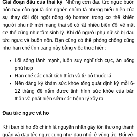
Giai đoạn đầu của thai kỳ
: Những cơn đau tức ngực buồn
nôn hay còn gọi là ốm nghén chính là những biểu hiện của
sự thay đổi đột ngột nồng độ hormon trong cơ thể khiến
người phụ nữ mới mang thai sẽ có rất nhiều biến đổi về mặt
cơ thể cũng như tâm sinh lý. Khi đó người phụ nữ sẽ bị đau
tức ngực và buồn nôn. Bạn cũng có thể phòng chống cũng
như hạn chế tình trạng này bằng việc thực hiện:
Lối sống lành mạnh, luôn suy nghĩ tích cực, ăn uống
phù hợp
Hạn chế các chất kích thích và từ bỏ thuốc lá.
Nên đăng ký khám sức khỏe tổng quát định kỳ mỗi 6-
12 tháng để nắm được tình hình sức khỏe của bản
thân và phát hiện sớm các bệnh lý xảy ra.
Đau tức ngực và ho
Khi bạn bị ho đó chính là nguyên nhân gây tổn thương thanh
quản và đau tức ngực cũng như đau nhói ở vùng ức. Đối với