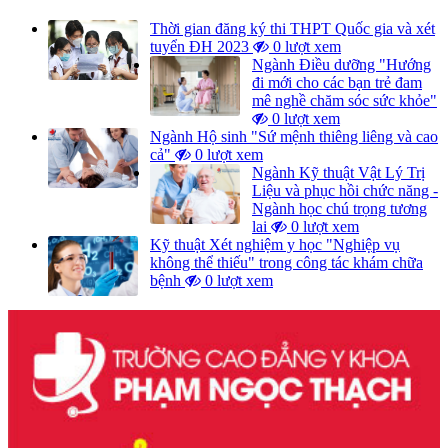
Thời gian đăng ký thi THPT Quốc gia và xét
tuyển ĐH 2023
0 lượt xem
Ngành Điều dưỡng "Hướng
đi mới cho các bạn trẻ đam
mê nghề chăm sóc sức khỏe"
0 lượt xem
Ngành Hộ sinh "Sứ mệnh thiêng liêng và cao
cả"
0 lượt xem
Ngành Kỹ thuật Vật Lý Trị
Liệu và phục hồi chức năng -
Ngành học chú trọng tương
lai
0 lượt xem
Kỹ thuật Xét nghiệm y học "Nghiệp vụ
không thể thiếu" trong công tác khám chữa
bệnh
0 lượt xem