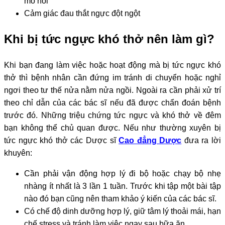
mồ hôi
Cảm giác đau thắt ngực đột ngột
Khi bị tức ngực khó thở nên làm gì?
Khi bạn đang làm việc hoặc hoạt động mà bị tức ngực khó
thở thì bệnh nhân cần đứng im tránh di chuyển hoặc nghỉ
ngơi theo tư thế nửa nằm nửa ngồi. Ngoài ra cần phải xử trí
theo chỉ dẫn của các bác sĩ nếu đã được chẩn đoán bệnh
trước đó. Những triệu chứng tức ngực và khó thở về đêm
bạn không thể chủ quan được. Nếu như thường xuyên bị
tức ngực khó thở các Dược sĩ
Cao đẳng Dược
đưa ra lời
khuyên:
Cần phải vận động hợp lý đi bộ hoặc chạy bộ nhẹ
nhàng ít nhất là 3 lần 1 tuần. Trước khi tập một bài tập
nào đó bạn cũng nên tham khảo ý kiến của các bác sĩ.
Có chế độ dinh dưỡng hợp lý, giữ tâm lý thoải mái, hạn
chế stress và tránh làm việc ngay sau bữa ăn