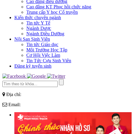
Cao đẳng điều dưỡng
Cao đẳng KT Phục hồi chức năng
Trung cấp Y học Cổ truyền
Kiến thức chuyên ngành
Tin tức Y Tế
Ngành Dược
Ngành Điều Dưỡng
Nội San Sinh Viên
Tin tức Giáo dục
Môi Trường Học Tập
Cơ Hội Việc Làm
Tin Tức Cựu Sinh Viên
Đăng ký tuyển sinh
Địa chỉ:
Email: