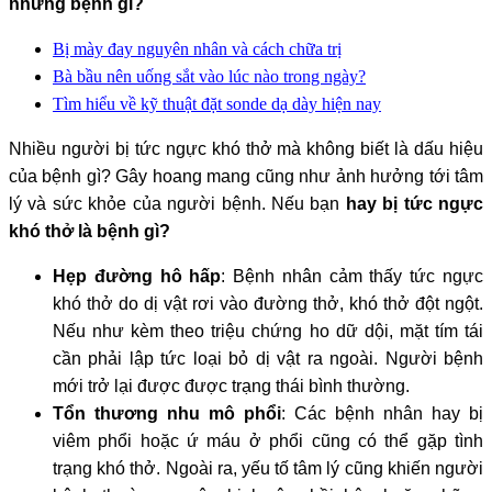
những bệnh gì?
Bị mày đay nguyên nhân và cách chữa trị
Bà bầu nên uống sắt vào lúc nào trong ngày?
Tìm hiểu về kỹ thuật đặt sonde dạ dày hiện nay
Nhiều người bị tức ngực khó thở mà không biết là dấu hiệu
của bệnh gì? Gây hoang mang cũng như ảnh hưởng tới tâm
lý và sức khỏe của người bệnh. Nếu bạn
hay bị tức ngực
khó thở là bệnh gì?
Hẹp đường hô hấp
: Bệnh nhân cảm thấy tức ngực
khó thở do dị vật rơi vào đường thở, khó thở đột ngột.
Nếu như kèm theo triệu chứng ho dữ dội, mặt tím tái
cần phải lập tức loại bỏ dị vật ra ngoài. Người bệnh
mới trở lại được được trạng thái bình thường.
Tổn thương nhu mô phổi
: Các bệnh nhân hay bị
viêm phổi hoặc ứ máu ở phổi cũng có thể gặp tình
trạng khó thở. Ngoài ra, yếu tố tâm lý cũng khiến người