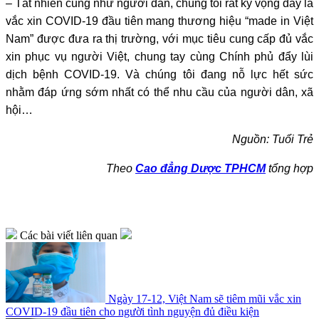
– Tất nhiên cũng như người dân, chúng tôi rất kỳ vọng đây là
vắc xin COVID-19 đầu tiên mang thương hiệu “made in Việt
Nam” được đưa ra thị trường, với mục tiêu cung cấp đủ vắc
xin phục vụ người Việt, chung tay cùng Chính phủ đẩy lùi
dịch bệnh COVID-19. Và chúng tôi đang nỗ lực hết sức
nhằm đáp ứng sớm nhất có thể nhu cầu của người dân, xã
hội…
Nguồn: Tuổi Trẻ
Theo
Cao đẳng Dược TPHCM
tổng hợp
Các bài viết liên quan
Ngày 17-12, Việt Nam sẽ tiêm mũi vắc xin
COVID-19 đầu tiên cho người tình nguyện đủ điều kiện