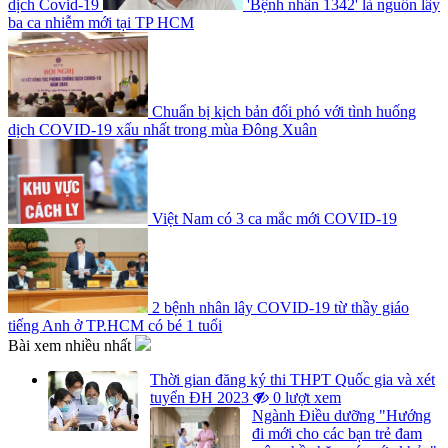
dịch Covid-19
'Bệnh nhân 1342' là nguồn lây
ba ca nhiễm mới tại TP HCM
Chuẩn bị kịch bản đối phó với tình huống
dịch COVID-19 xấu nhất trong mùa Đông Xuân
Việt Nam có 3 ca mắc mới COVID-19
2 bệnh nhân lây COVID-19 từ thầy giáo
tiếng Anh ở TP.HCM có bé 1 tuổi
Bài xem nhiều nhất
Thời gian đăng ký thi THPT Quốc gia và xét
tuyển ĐH 2023
0 lượt xem
Ngành Điều dưỡng "Hướng
đi mới cho các bạn trẻ đam