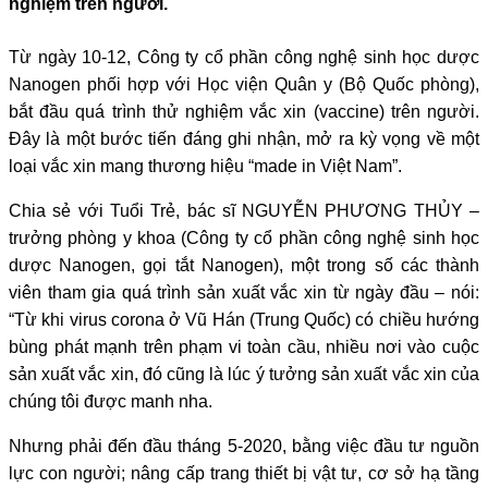
nghiệm trên người.
Từ ngày 10-12, Công ty cổ phần công nghệ sinh học dược
Nanogen phối hợp với Học viện Quân y (Bộ Quốc phòng),
bắt đầu quá trình thử nghiệm vắc xin (vaccine) trên người.
Đây là một bước tiến đáng ghi nhận, mở ra kỳ vọng về một
loại vắc xin mang thương hiệu “made in Việt Nam”.
Chia sẻ với Tuổi Trẻ, bác sĩ NGUYỄN PHƯƠNG THỦY –
trưởng phòng y khoa (Công ty cổ phần công nghệ sinh học
dược Nanogen, gọi tắt Nanogen), một trong số các thành
viên tham gia quá trình sản xuất vắc xin từ ngày đầu – nói:
“Từ khi virus corona ở Vũ Hán (Trung Quốc) có chiều hướng
bùng phát mạnh trên phạm vi toàn cầu, nhiều nơi vào cuộc
sản xuất vắc xin, đó cũng là lúc ý tưởng sản xuất vắc xin của
chúng tôi được manh nha.
Nhưng phải đến đầu tháng 5-2020, bằng việc đầu tư nguồn
lực con người; nâng cấp trang thiết bị vật tư, cơ sở hạ tầng