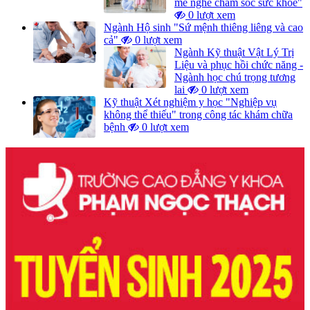
mê nghề chăm sóc sức khỏe"
0 lượt xem
Ngành Hộ sinh "Sứ mệnh thiêng liêng và cao
cả"
0 lượt xem
Ngành Kỹ thuật Vật Lý Trị
Liệu và phục hồi chức năng -
Ngành học chú trọng tương
lai
0 lượt xem
Kỹ thuật Xét nghiệm y học "Nghiệp vụ
không thể thiếu" trong công tác khám chữa
bệnh
0 lượt xem