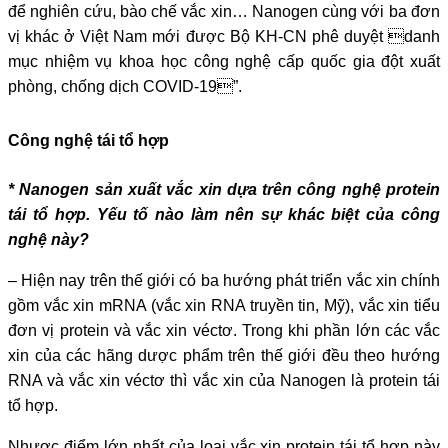
để nghiên cứu, bào chế vắc xin… Nanogen cùng với ba đơn
vị khác ở Việt Nam mới được Bộ KH-CN phê duyệt danh
mục nhiệm vụ khoa học công nghệ cấp quốc gia đột xuất
phòng, chống dịch COVID-19”.
Công nghệ tái tổ hợp
* Nanogen sản xuất vắc xin dựa trên công nghệ protein
tái tổ hợp. Yếu tố nào làm nên sự khác biệt của công
nghệ này?
– Hiện nay trên thế giới có ba hướng phát triển vắc xin chính
gồm vắc xin mRNA (vắc xin RNA truyền tin, Mỹ), vắc xin tiểu
đơn vị protein và vắc xin véctơ. Trong khi phần lớn các vắc
xin của các hãng dược phẩm trên thế giới đều theo hướng
RNA và vắc xin véctơ thì vắc xin của Nanogen là protein tái
tổ hợp.
Nhược điểm lớn nhất của loại vắc xin protein tái tổ hợp này