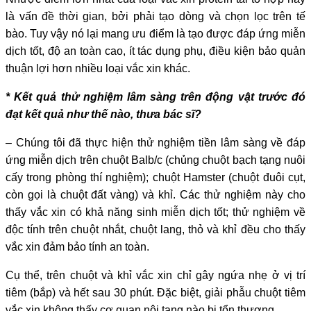
là vấn đề thời gian, bởi phải tạo dòng và chọn lọc trên tế
bào. Tuy vậy nó lại mang ưu điểm là tạo được đáp ứng miễn
dịch tốt, độ an toàn cao, ít tác dụng phụ, điều kiện bảo quản
thuận lợi hơn nhiều loại vắc xin khác.
* Kết quả thử nghiệm lâm sàng trên động vật trước đó
đạt kết quả như thế nào, thưa bác sĩ?
– Chúng tôi đã thực hiện thử nghiệm tiền lâm sàng về đáp
ứng miễn dịch trên chuột Balb/c (chủng chuột bạch tạng nuôi
cấy trong phòng thí nghiệm); chuột Hamster (chuột đuôi cụt,
còn gọi là chuột đất vàng) và khỉ. Các thử nghiệm này cho
thấy vắc xin có khả năng sinh miễn dịch tốt; thử nghiệm về
độc tính trên chuột nhắt, chuột lang, thỏ và khỉ đều cho thấy
vắc xin đảm bảo tính an toàn.
Cụ thể, trên chuột và khỉ vắc xin chỉ gây ngứa nhẹ ở vị trí
tiêm (bắp) và hết sau 30 phút. Đặc biệt, giải phẫu chuột tiêm
vắc xin không thấy cơ quan nội tạng nào bị tổn thương.