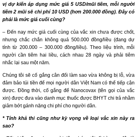
vị dự kiến áp dụng mức giá 5 USD/mũi tiêm, mỗi người
tiêm 2 mũi sẽ chi phí 10 USD (hơn 200.000 đồng). Đây có
phải là mức giá cuối cùng?
– Đến nay mức giá cuối cùng của vắc xin chưa được chốt,
nhưng chắc chắn không quá 500.000 đồng/liều (đang dự
tính từ 200.000 – 300.000 đồng/liều). Theo liệu trình, mỗi
người cần tiêm hai liều, cách nhau 28 ngày và phải tiêm
nhắc lại sau một năm.
Chúng tôi sẽ cố gắng cân đối làm sao vừa không bị lỗ, vừa
đảm bảo túi tiền để mọi người dân Việt Nam có thể tiếp cận
được. Đồng thời, cố gắng để Nanocovax (tên gọi của vắc
xin) được đưa vào danh mục thuốc được BHYT chi trả nhằm
giảm bớt gánh nặng chi phí cho người dân.
* Tính khả thi cũng như kỳ vọng về loại vắc xin này ra
sao?