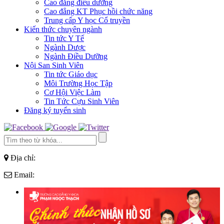
Cao đẳng điều dưỡng
Cao đẳng KT Phục hồi chức năng
Trung cấp Y học Cổ truyền
Kiến thức chuyên ngành
Tin tức Y Tế
Ngành Dược
Ngành Điều Dưỡng
Nội San Sinh Viên
Tin tức Giáo dục
Môi Trường Học Tập
Cơ Hội Việc Làm
Tin Tức Cựu Sinh Viên
Đăng ký tuyển sinh
Địa chỉ:
Email: