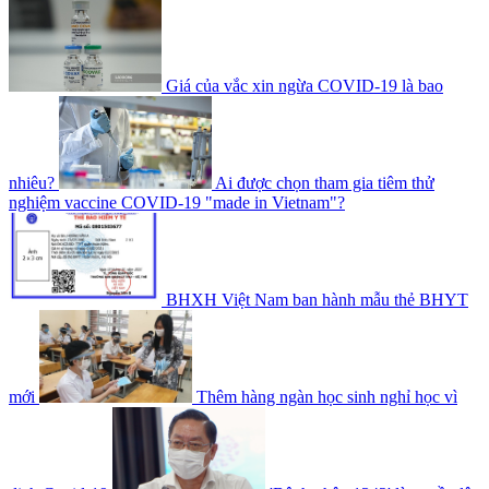
Giá của vắc xin ngừa COVID-19 là bao
nhiêu?
Ai được chọn tham gia tiêm thử
nghiệm vaccine COVID-19 "made in Vietnam"?
BHXH Việt Nam ban hành mẫu thẻ BHYT
mới
Thêm hàng ngàn học sinh nghỉ học vì