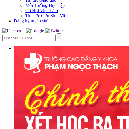
Tin tức Giáo dục
Môi Trường Học Tập
Cơ Hội Việc Làm
Tin Tức Cựu Sinh Viên
Đăng ký tuyển sinh