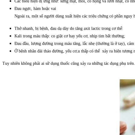
Các biểu hiện dị ứng như: sưng mặt, môi, cổ họng và lưỡi nhạt, có nh
Đau ngực, hàm hoặc vai
Ngoài ra, một số người dùng xuất hiện các triệu chứng có phần nguy 
Thở nhanh, bị bệnh, đau dạ dày do tăng axit lactic trong cơ thể:
Kali trong máu thấp: co giật cơ hay yếu cơ, nhịp tim bất thường;
Đau đầu, lượng đường trong máu tăng, lắc nhẹ (thường là ở tay), cảm 
Ở bệnh nhân đái tháo đường, yếu cơ,u thấp có thể xảy ra hiện tượng 
Tuy nhiên không phải ai sử dụng thuốc cũng xảy ra những tác dụng phụ trên. 