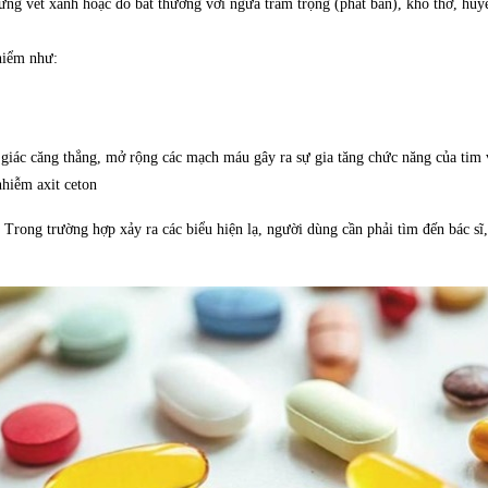
ững vết xanh hoặc đỏ bất thường với ngứa trầm trọng (phát ban), khó thở, huyết
hiểm như:
giác căng thẳng, mở rộng các mạch máu gây ra sự gia tăng chức năng của tim và
nhiễm axit ceton
Trong trường hợp xảy ra các biểu hiện lạ, người dùng cần phải tìm đến bác sĩ, 