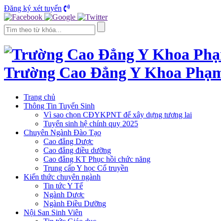
Đăng ký xét tuyển
Trường Cao Đẳng Y Khoa Phạ
Trang chủ
Thông Tin Tuyển Sinh
Vì sao chọn CĐYKPNT để xây dựng tương lai
Tuyển sinh hệ chính quy 2025
Chuyên Ngành Đào Tạo
Cao đẳng Dược
Cao đẳng điều dưỡng
Cao đẳng KT Phục hồi chức năng
Trung cấp Y học Cổ truyền
Kiến thức chuyên ngành
Tin tức Y Tế
Ngành Dược
Ngành Điều Dưỡng
Nội San Sinh Viên