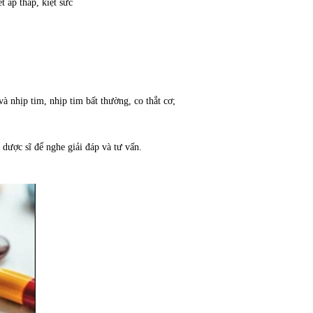
 áp thấp, kiệt sức
 nhịp tim, nhịp tim bất thường, co thắt cơ;
dược sĩ để nghe giải đáp và tư vấn.