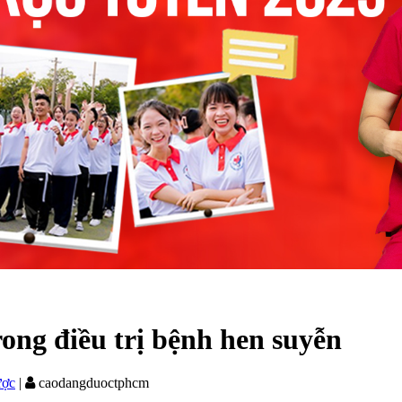
ong điều trị bệnh hen suyễn
ược
|
caodangduoctphcm