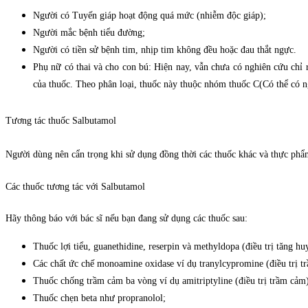
Người có Tuyến giáp hoạt động quá mức (nhiễm độc giáp);
Người mắc bệnh tiểu đường;
Người có tiền sử bệnh tim, nhịp tim không đều hoặc đau thắt ngực.
Phụ nữ có thai và cho con bú: Hiện nay, vẫn chưa có nghiên cứu chỉ r
của thuốc. Theo phân loại,
thuốc này thuộc nhóm thuốc C(Có thể có ng
Tương tác thuốc
Salbutamol
Người dùng nên cẩn trọng khi sử dụng đồng thời các thuốc khác và thực phẩ
Các thuốc tương tác với
Salbutamol
Hãy thông báo với bác sĩ nếu bạn đang sử dụng các thuốc sau:
Thuốc lợi tiểu, guanethidine, reserpin và methyldopa (điều trị tăng huy
Các chất ức chế monoamine oxidase ví dụ tranylcypromine (điều trị t
Thuốc chống trầm cảm ba vòng ví dụ amitriptyline (điều trị trầm cảm
Thuốc chẹn beta như propranolol;