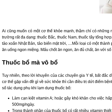
Ai cũng muốn có một cơ thể khỏe mạnh, thậm chí có những n
trường rất đa dạng: thuốc Bắc, thuốc Nam, thuốc tây tổng 
tảo xoắn Nhật Bản, tảo biển mặt trời, …Mỗi loại có một thành
ăn uống ngon miệng. Mấu chốt ăn ngon, ăn đủ chất, ăn với số 
Thuốc bổ mà vô bổ
Tuy nhiên, theo lời khuyên của các chuyên gia Y tế, bất đắc 
cơ thể gặp vấn đề gì về sức khỏe thì cần điều trị dứt điểm bệ
số tác dụng phụ khi lạm dụng thuốc bổ:
Làm cạn kiệt vitamin A; hoặc gây khó khăn cho việc hấp 
500mg/ngày.
Trong thành phần của thuốc bổ có rất nhiều vitamin thi