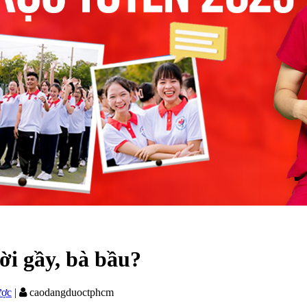
ời gầy, bà bầu?
ược
|
caodangduoctphcm