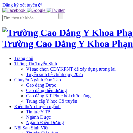
Đăng ký xét tuyển
Trường Cao Đẳng Y Khoa Phạ
Trang chủ
Thông Tin Tuyển Sinh
Vì sao chọn CĐYKPNT để xây dựng tương lai
Tuyển sinh hệ chính quy 2025
Chuyên Ngành Đào Tạo
Cao đẳng Dược
Cao đẳng điều dưỡng
Cao đẳng KT Phục hồi chức năng
Trung cấp Y học Cổ truyền
Kiến thức chuyên ngành
Tin tức Y Tế
Ngành Dược
Ngành Điều Dưỡng
Nội San Sinh Viên