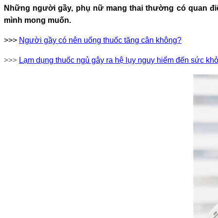
Những người gầy, phụ nữ mang thai thường có quan điể
mình mong muốn.
>>>
Người gầy có nên uống thuốc tăng cân không?
>>>
Lạm dụng thuốc ngủ gây ra hệ lụy nguy hiểm đến sức kh