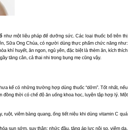
ổ
như một liệu pháp để dưỡng sức. Các loại thuốc bổ trên thị
,Yến, Sữa Ong Chúa, có người dùng thực phẩm chức năng như:
 khí huyết, ăn ngon, ngủ yên, đặc biệt là thèm ăn, kích thích
gầy tăng cân, cả thai nhi trong bụng mẹ cũng vậy.
, chưa kể có những trường hợp dùng thuốc “dởm”. Tốt nhất, nếu
ên đồng thời có chế độ ăn uống khoa học, luyện tập hợp lý.
Một
y, ruột, viêm bàng quang, ống tiết niệu khi dùng vitamin C quá
hóa sụn sớm, suy thận; nhức đầu, tăng áp lực nội sọ, viêm da,