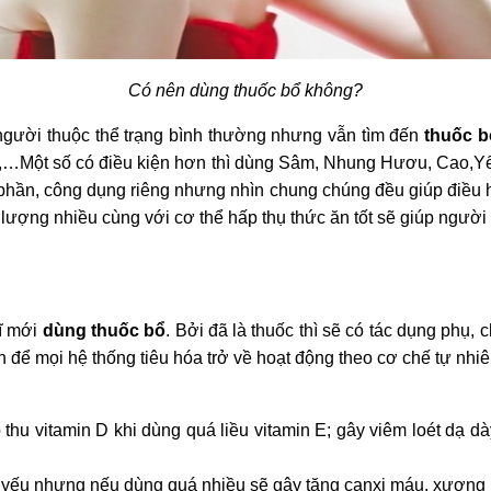
Có nên dùng thuốc bổ không?
gười thuộc thể trạng bình thường nhưng vẫn tìm đến
thuốc b
hợp,…Một số có điều kiện hơn thì dùng Sâm, Nhung Hươu, Cao
 phần, công dụng riêng nhưng nhìn chung chúng đều giúp điều hòa
lượng nhiều cùng với cơ thể hấp thụ thức ăn tốt sẽ giúp người 
dĩ mới
dùng thuốc bổ
. Bởi đã là thuốc thì sẽ có tác dụng phụ
nh để mọi hệ thống tiêu hóa trở về hoạt động theo cơ chế tự nhi
thu vitamin D khi dùng quá liều vitamin E; gây viêm loét dạ dà
ết yếu nhưng nếu dùng quá nhiều sẽ gây tăng canxi máu, xương 