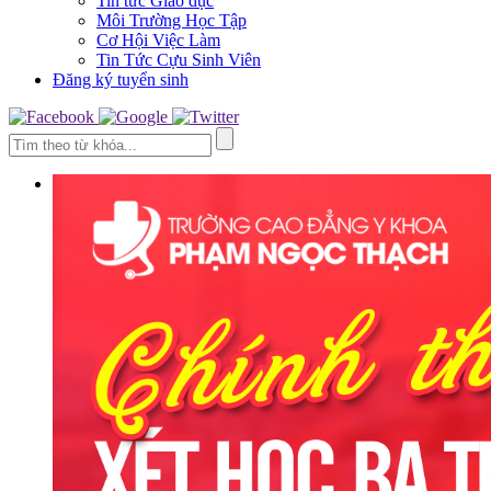
Tin tức Giáo dục
Môi Trường Học Tập
Cơ Hội Việc Làm
Tin Tức Cựu Sinh Viên
Đăng ký tuyển sinh