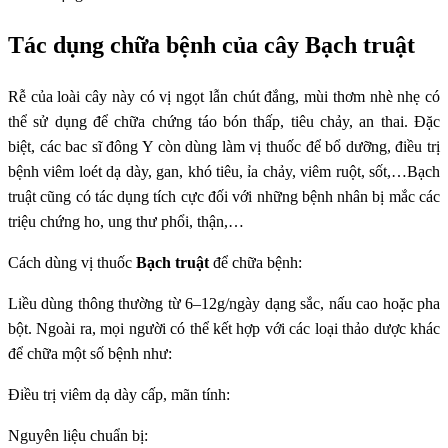
Tác dụng chữa bệnh của cây Bạch truật
Rễ của loài cây này có vị ngọt lẫn chút đắng, mùi thơm nhè nhẹ có
thể sử dụng để chữa chứng táo bón thấp, tiêu chảy, an thai. Đặc
biệt, các bac sĩ đông Y còn dùng làm vị thuốc để bổ dưỡng, điều trị
bệnh viêm loét dạ dày, gan, khó tiêu, ỉa chảy, viêm ruột, sốt,…Bạch
truật cũng có tác dụng tích cực đối với những bệnh nhân bị mắc các
triệu chứng ho, ung thư phổi, thận,…
Cách dùng vị thuốc
Bạch truật
để chữa bệnh:
Liều dùng thông thường từ 6–12g/ngày dạng sắc, nấu cao hoặc pha
bột. Ngoài ra, mọi người có thể kết hợp với các loại thảo dược khác
để chữa một số bệnh như:
Điều trị viêm dạ dày cấp, mãn tính:
Nguyên liệu chuẩn bị: