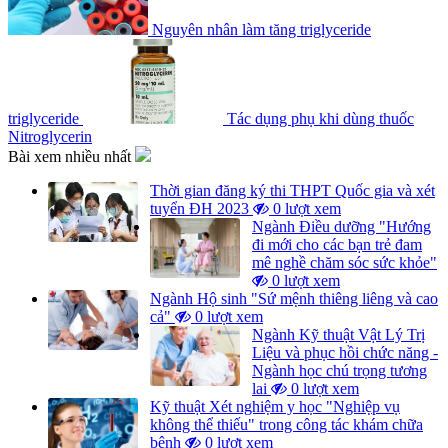
Nguyên nhân làm tăng triglyceride
triglyceride
Tác dụng phụ khi dùng thuốc
Nitroglycerin
Bài xem nhiều nhất
Thời gian đăng ký thi THPT Quốc gia và xét
tuyển ĐH 2023
0 lượt xem
Ngành Điều dưỡng "Hướng
đi mới cho các bạn trẻ đam
mê nghề chăm sóc sức khỏe"
0 lượt xem
Ngành Hộ sinh "Sứ mệnh thiêng liêng và cao
cả"
0 lượt xem
Ngành Kỹ thuật Vật Lý Trị
Liệu và phục hồi chức năng -
Ngành học chú trọng tương
lai
0 lượt xem
Kỹ thuật Xét nghiệm y học "Nghiệp vụ
không thể thiếu" trong công tác khám chữa
bệnh
0 lượt xem