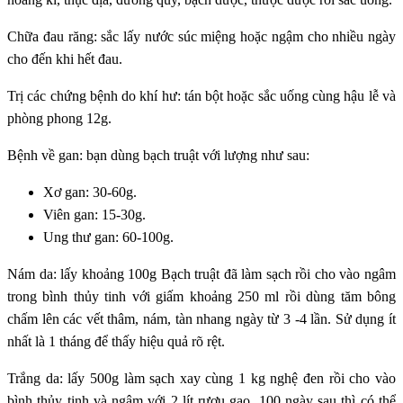
Chữa đau răng: sắc lấy nước súc miệng hoặc ngậm cho nhiều ngày
cho đến khi hết đau.
Trị các chứng bệnh do khí hư: tán bột hoặc sắc uống cùng hậu lễ và
phòng phong 12g.
Bệnh về gan: bạn dùng bạch truật với lượng như sau:
Xơ gan: 30-60g.
Viên gan: 15-30g.
Ung thư gan: 60-100g.
Nám da: lấy khoảng 100g Bạch truật đã làm sạch rồi cho vào ngâm
trong bình thủy tinh với giấm khoảng 250 ml rồi dùng tăm bông
chấm lên các vết thâm, nám, tàn nhang ngày từ 3 -4 lần. Sử dụng ít
nhất là 1 tháng để thấy hiệu quả rõ rệt.
Trắng da: lấy 500g làm sạch xay cùng 1 kg nghệ đen rồi cho vào
bình thủy tinh và ngâm với 2 lít rượu gạo. 100 ngày sau thì có thể