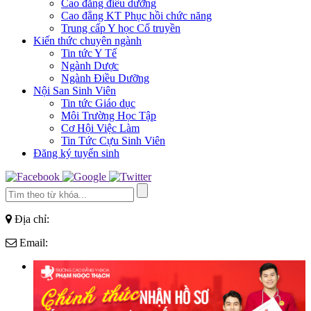
Cao đẳng điều dưỡng
Cao đẳng KT Phục hồi chức năng
Trung cấp Y học Cổ truyền
Kiến thức chuyên ngành
Tin tức Y Tế
Ngành Dược
Ngành Điều Dưỡng
Nội San Sinh Viên
Tin tức Giáo dục
Môi Trường Học Tập
Cơ Hội Việc Làm
Tin Tức Cựu Sinh Viên
Đăng ký tuyển sinh
Địa chỉ:
Email: