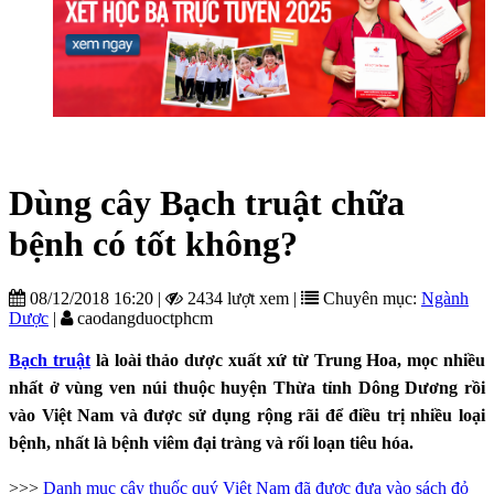
Dùng cây Bạch truật chữa
bệnh có tốt không?
08/12/2018 16:20
|
2434 lượt xem
|
Chuyên mục:
Ngành
Dược
|
caodangduoctphcm
Bạch truật
là loài thảo dược xuất xứ từ Trung Hoa, mọc nhiều
nhất ở vùng ven núi thuộc huyện Thừa tỉnh Dông Dương rồi
vào Việt Nam và được sử dụng rộng rãi để điều trị nhiều loại
bệnh, nhất là bệnh viêm đại tràng và rối loạn tiêu hóa.
>>>
Danh mục cây thuốc quý Việt Nam đã được đưa vào sách đỏ