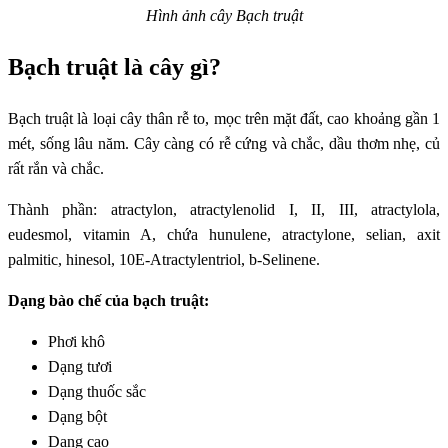
Hình ảnh cây Bạch truật
Bạch truật là cây gì?
Bạch truật là loại cây thân rễ to, mọc trên mặt đất, cao khoảng gần 1
mét, sống lâu năm. Cây càng có rễ cứng và chắc, dầu thơm nhẹ, củ
rất rắn và chắc.
Thành phần: atractylon, atractylenolid I, II, III, atractylola,
eudesmol, vitamin A, chứa hunulene, atractylone, selian, axit
palmitic, hinesol, 10E-Atractylentriol, b-Selinene.
Dạng bào chế của bạch truật:
Phơi khô
Dạng tươi
Dạng thuốc sắc
Dạng bột
Dạng cao