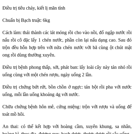
Điều trị tiêu chảy, kiết lị mãn tính
Chuẩn bị
Bạch truật: 6kg
Cách làm: thái thành các lát mỏng rồi cho vào nồi, đổ ngập nước rồi
nấu rồi cô đặc lấy 1 chén nước, phần còn lại nấu dạng cao. Sau đó
trộn đều hỗn hợp trên với nửa chén nước với bã cùng ột chút mật
ong rồi dùng thường xuyên.
Điều trị bệnh phong thấp, sởi, phát ban: lấy loài cây này tán nhỏ rồi
uống cùng với một chén rượu, ngày uống 2 lần.
Điều trị chứng bứt rứt, bồn chồn ở ngực: tán bột rồi pha với nước
uống, mỗi lần uống khoảng 4g với nước.
Chữa chứng bệnh hôn mê, cứng miệng: trộn với rượu và uống để
toát mồ hôi.
An thai: có thể kết hợp với hoàng cầm, xuyên khung, sa nhân,
hoàng kì, thục địa, đương quy, bạch dược, thược dược rồi sắc uống.