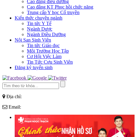
Cao đẳng điều dưỡng
Cao đẳng KT Phục hồi chức năng
Trung cấp Y học Cổ truyền
Kiến thức chuyên ngành
Tin tức Y Tế
Ngành Dược
Ngành Điều Dưỡng
Nội San Sinh Viên
Tin tức Giáo dục
Môi Trường Học Tập
Cơ Hội Việc Làm
Tin Tức Cựu Sinh Viên
Đăng ký tuyển sinh
Địa chỉ:
Email: