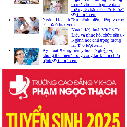
đi mới cho các bạn trẻ đam
mê nghề chăm sóc sức khỏe"
0 lượt xem
Ngành Hộ sinh "Sứ mệnh thiêng liêng và cao
cả"
0 lượt xem
Ngành Kỹ thuật Vật Lý Trị
Liệu và phục hồi chức năng -
Ngành học chú trọng tương
lai
0 lượt xem
Kỹ thuật Xét nghiệm y học "Nghiệp vụ
không thể thiếu" trong công tác khám chữa
bệnh
0 lượt xem