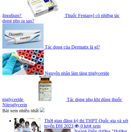
Imodium?
Thuốc Fentanyl có những tác
dụng phụ ra sao?
Tác dụng của Dermatix là gì?
Nguyên nhân làm tăng triglyceride
triglyceride
Tác dụng phụ khi dùng thuốc
Nitroglycerin
Bài xem nhiều nhất
Thời gian đăng ký thi THPT Quốc gia và xét
tuyển ĐH 2023
0 lượt xem
Ngành Điều dưỡng "Hướng