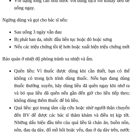
Với dạng lỏng cần hòa nước với dung dịch rồi khuấy đều để
uống ngay.
Ngừng dùng và gọi cho bác sĩ nếu:
Sau uống 3 ngày vẫn đau
Bị phát ban da, nhức đầu liên tục hoặc đỏ hoặc sưng
Nếu các triệu chứng tồi tệ hơn hoặc xuất hiện triệu chứng mới
Bảo quản ở nhiệt độ phòng tránh xa nhiệt và ẩm.
Quên liều: Vì thuốc được dùng khi cần thiết, bạn có thể
không có trong lịch trình dùng thuốc. Nếu bạn đang dùng
thuốc thường xuyên, hãy dùng liều đã quên ngay khi nhớ ra
và bỏ qua liều đã quên nếu gần đến giờ cho liều tiếp theo;
không dùng thêm thuốc để bù liều.
Quá liều: gọi trung tâm cấp cứu hoặc nhờ người thân chuyển
đến BV để được các bác sĩ thăm khám và điều trị kịp tời.
Những dấu hiệu đầu tiên của quá liều là chán ăn, buồn nôn,
nôn, đau dạ dày, đổ mồ hôi hoặc yếu, đau ở dạ dày trên, nước