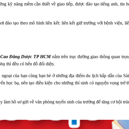
hững kỹ năng mềm cần thiết về giao tiếp, được đào tạo tiếng anh, tin 
o tạo theo mô hình liên kết: liên kết giữ trường với bệnh viện, liên
m Cao Đẳng Dược TP HCM
nằm trên trục đường giao thông quan trọng
ụ thì đều có bến đỗ đối diện.
ã ngoại của bạn cùng bạn bè ở những địa điểm du lịch hấp dẫn của Sà
yển học bạ, nên tạo điều kiện cho những thí sinh có nguyện vọng trở 
y làm hồ sơ gửi về văn phòng tuyển sinh của trường để tăng cơ hội trún