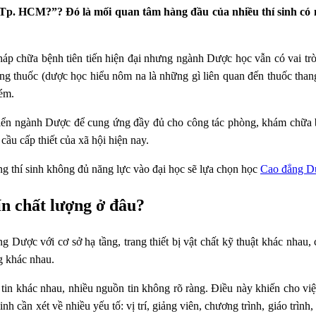
p. HCM?”? Đó là mối quan tâm hàng đầu của nhiều thí sinh có n
háp chữa bệnh tiên tiến hiện đại nhưng ngành Dược học vẫn có vai trò
g thuốc (dược học hiểu nôm na là những gì liên quan đến thuốc thang,
kém.
 triển ngành Dược để cung ứng đầy đủ cho công tác phòng, khám chữa
ầu cấp thiết của xã hội hiện nay.
ng thí sinh không đủ năng lực vào đại học sẽ lựa chọn học
Cao đẳng D
n chất lượng ở đâu?
Dược với cơ sở hạ tầng, trang thiết bị vật chất kỹ thuật khác nhau,
 khác nhau.
tin khác nhau, nhiều nguồn tin không rõ ràng. Điều này khiến cho việ
nh cần xét về nhiều yếu tố: vị trí, giảng viên, chương trình, giáo trình,