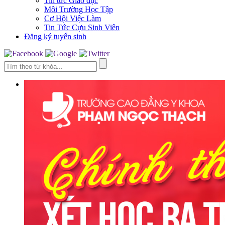
Tin tức Giáo dục
Môi Trường Học Tập
Cơ Hội Việc Làm
Tin Tức Cựu Sinh Viên
Đăng ký tuyển sinh