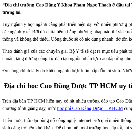
“Địa chỉ trường Cao Đẳng Y Khoa Phạm Ngọc Thạch ở đâu tại T
tương lai.
Tuy ngành y học ngành càng phát triển hiện đại với nhiều phương p
các ngành y tế. Bởi dù chữa bệnh bằng phương pháp nào thì việc uốn
thống và không thể thiếu. Uống thuốc sẽ có tác dụng nhanh, đỡ tốn 
Theo đánh giá của các chuyên gia, Bộ Y tế sẽ đặt ra mục tiêu phát
chuẩn, tăng đường công tác đào tạo nguồn nhân lực cao đáp ứng nhu c
Đó cũng chính là lý do khiến ngành dược luôn hấp dẫn thí sinh. Nhữ
Địa chỉ học Cao Đẳng Dược TP HCM uy tí
Trên địa bàn TP HCM hiện nay có rất nhiều trường đào tạo Cao Đẳng 
chương trình giảng dạy, mức
học phí Cao Đẳng Dược TP HCM
cũng
Thêm nữa, thời đại bùng nổ công nghệ Internet với quá nhiều thông 
sinh càng trở nên khó khăn. Để chọn một môi trường học tập tốt, thí si