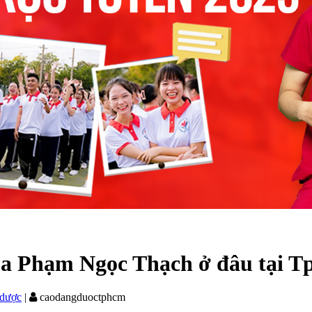
oa Phạm Ngọc Thạch ở đâu tại 
 dược
|
caodangduoctphcm