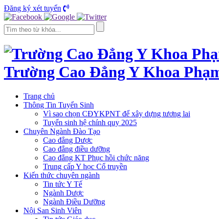
Đăng ký xét tuyển
Trường Cao Đẳng Y Khoa Phạ
Trang chủ
Thông Tin Tuyển Sinh
Vì sao chọn CĐYKPNT để xây dựng tương lai
Tuyển sinh hệ chính quy 2025
Chuyên Ngành Đào Tạo
Cao đẳng Dược
Cao đẳng điều dưỡng
Cao đẳng KT Phục hồi chức năng
Trung cấp Y học Cổ truyền
Kiến thức chuyên ngành
Tin tức Y Tế
Ngành Dược
Ngành Điều Dưỡng
Nội San Sinh Viên