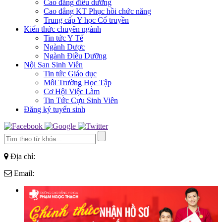
Cao đẳng điều dưỡng
Cao đẳng KT Phục hồi chức năng
Trung cấp Y học Cổ truyền
Kiến thức chuyên ngành
Tin tức Y Tế
Ngành Dược
Ngành Điều Dưỡng
Nội San Sinh Viên
Tin tức Giáo dục
Môi Trường Học Tập
Cơ Hội Việc Làm
Tin Tức Cựu Sinh Viên
Đăng ký tuyển sinh
Địa chỉ:
Email: