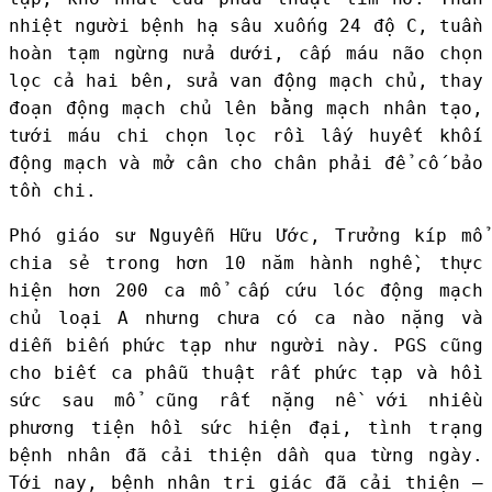
nhiệt người bệnh hạ sâu xuống 24 độ C, tuần
hoàn tạm ngừng nửa dưới, cấp máu não chọn
lọc cả hai bên, sửa van động mạch chủ, thay
đoạn động mạch chủ lên bằng mạch nhân tạo,
tưới máu chi chọn lọc rồi lấy huyết khối
động mạch và mở cân cho chân phải để cố bảo
tồn chi.
Phó giáo sư Nguyễn Hữu Ước, Trưởng kíp mổ
chia sẻ trong hơn 10 năm hành nghề, thực
hiện hơn 200 ca mổ cấp cứu lóc động mạch
chủ loại A nhưng chưa có ca nào nặng và
diễn biến phức tạp như người này.
PGS cũng
cho biết ca phẫu thuật rất phức tạp và hồi
sức sau mổ cũng rất nặng nề với nhiều
phương tiện hồi sức hiện đại, tình trạng
bệnh nhân đã cải thiện dần qua từng ngày.
Tới nay, bệnh nhân tri giác đã cải thiện –