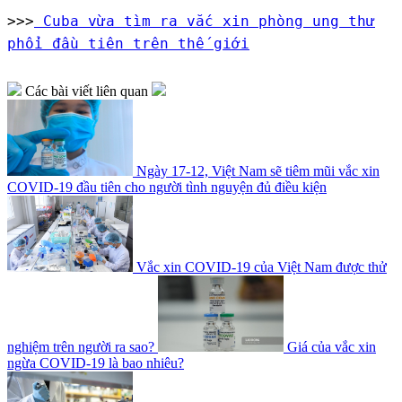
>>>
Cuba vừa tìm ra vắc xin phòng ung thư
phổi đầu tiên trên thế giới
Các bài viết liên quan
Ngày 17-12, Việt Nam sẽ tiêm mũi vắc xin
COVID-19 đầu tiên cho người tình nguyện đủ điều kiện
Vắc xin COVID-19 của Việt Nam được thử
nghiệm trên người ra sao?
Giá của vắc xin
ngừa COVID-19 là bao nhiêu?