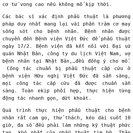
cơ tử vong cao nếu không mổ kịp thời.
Các bác sĩ xác định phẫu thuật là phương
pháp duy nhất mang lại vài phần trăm cơ may
sống sót cho bệnh nhân. Bệnh nhân được
chuyển đến Bệnh viện Việt Đức để phẫu thuật
ngày 17/2. Bệnh viện đã kết nối với Đại sứ
quán Nhật Bản, công ty du lịch Việt Nam, vợ
bệnh nhân tại Nhật Bản,…đều đồng ý cho mổ.
Công tác chuẩn bị phẫu thuật cấp cứu ở
bệnh viện Hữu nghị Việt Đức đã sẵn sàng,
mọi công tác cấp cứu đã được chuẩn sẵn
sàng. Toàn ekip phối hợp, thực hiện từng
động tác nhanh gọn, dứt khoát.
Quá trình thực hiện phẫu thuật cho bệnh
nhân rất cam go, thử thách, kéo dài suốt 10
giờ, đa số đều phải làm những kỹ thuật phức
tạp, khó nhất của phẫu thuật tim hở. Thân