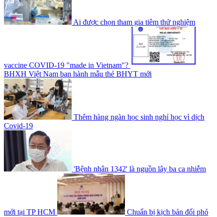
Ai được chọn tham gia tiêm thử nghiệm
vaccine COVID-19 "made in Vietnam"?
BHXH Việt Nam ban hành mẫu thẻ BHYT mới
Thêm hàng ngàn học sinh nghỉ học vì dịch
Covid-19
'Bệnh nhân 1342' là nguồn lây ba ca nhiễm
mới tại TP HCM
Chuẩn bị kịch bản đối phó