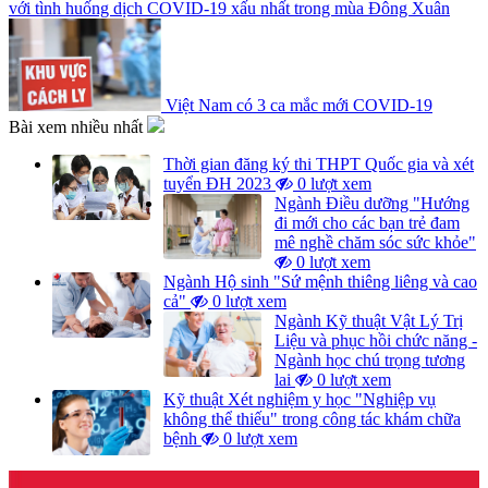
với tình huống dịch COVID-19 xấu nhất trong mùa Đông Xuân
Việt Nam có 3 ca mắc mới COVID-19
Bài xem nhiều nhất
Thời gian đăng ký thi THPT Quốc gia và xét
tuyển ĐH 2023
0 lượt xem
Ngành Điều dưỡng "Hướng
đi mới cho các bạn trẻ đam
mê nghề chăm sóc sức khỏe"
0 lượt xem
Ngành Hộ sinh "Sứ mệnh thiêng liêng và cao
cả"
0 lượt xem
Ngành Kỹ thuật Vật Lý Trị
Liệu và phục hồi chức năng -
Ngành học chú trọng tương
lai
0 lượt xem
Kỹ thuật Xét nghiệm y học "Nghiệp vụ
không thể thiếu" trong công tác khám chữa
bệnh
0 lượt xem