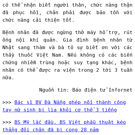
có thể nhận biết người thân, chức năng thận
đã phục hồi, chân phải được bảo tồn với
chức năng cải thiện tốt.
Bệnh nhân đã được ngừng thở máy hỗ trợ, rút
ống nội khí quản. Gia đình bệnh nhân từ
Nhật sang thăm và bà tỏ sự biết ơn với các
thầy thuốc Việt Nam. Nếu không có các biến
chứng nhiễm trùng hoặc suy tạng khác, bệnh
nhân có thể được ra viện trong 2 tới 3 tuần
nữa.
Nguồn tin: Báo điện tử Infornet
>>>
Bác sĩ BV Đà Nẵng ghép nối thành công
tay nữ sinh bị lìa khỏi cơ thể 3 tiếng
>>>
BS Mỹ lắc đầu, BS Việt phẫu thuật kéo
thẳng đôi chân đã bị cong 28 năm