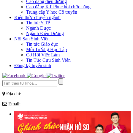
Cao đẳng điều dưỡng
Cao đẳng KT Phục hồi chức năng
Trung cấp Y học Cổ truyền
Kiến thức chuyên ngành
Tin tức Y Tế
Ngành Dược
Ngành Điều Dưỡng
Nội San Sinh Viên
Tin tức Giáo dục
Môi Trường Học Tập
Cơ Hội Việc Làm
Tin Tức Cựu Sinh Viên
Đăng ký tuyển sinh
Địa chỉ:
Email: