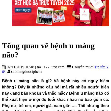
Tổng quan về bệnh u màng
não?
02/11/2019 16:48
|
1122 lượt xem
|
Chuyên mục:
Tin tức Y
tế
|
caodangduoctphcm
Bệnh u màng não là gì? Và bệnh này có nguy hiểm
không? Đây là những câu hỏi mà rất nhiều người hiện
nay đang băn khoăn và thắc mắc? Bệnh u màng nào có
thể xuất hiện ở mọi độ tuổi khác nhau nó bao gồm cả:
Phụ nữ, trẻ em, người già, nam giới …. Thế nhưng theo