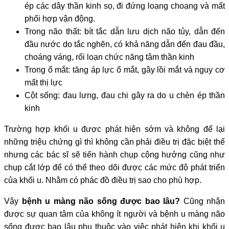
ép các dây thần kinh sọ, đi đứng loạng choạng và mất
phối hợp vận động.
Trong não thất: bít tắc dẫn lưu dịch não tủy, dẫn đến
đầu nước do tắc nghẽn, có khả năng dẫn đến đau đầu,
choáng váng, rối loạn chức năng tâm thần kinh
Trong ổ mắt: tăng áp lực ổ mắt, gây lồi mắt và nguy cơ
mất thị lực
Cột sống: đau lưng, đau chi gây ra do u chèn ép thần
kinh
Trường hợp khối u được phát hiện sớm và không để lại
những triệu chứng gì thì không cần phải điều trị đặc biệt thế
nhưng các bác sĩ sẽ tiến hành chụp cộng hưởng cũng như
chụp cắt lớp để có thể theo dõi được các mức độ phát triển
của khối u. Nhằm có phác đồ điều trị sao cho phù hợp.
Vậy
bệnh u màng não sống được bao lâu?
Cũng nhận
được sự quan tâm của không ít người và bệnh u màng não
sống được bao lâu phụ thuộc vào việc phát hiện khi khối u