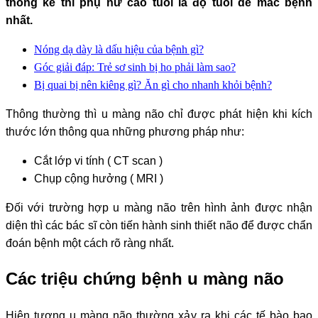
thống kê thì phụ nữ cao tuổi là độ tuổi dễ mắc bệnh
nhất.
Nóng dạ dày là dấu hiệu của bệnh gì?
Góc giải đáp: Trẻ sơ sinh bị ho phải làm sao?
Bị quai bị nên kiêng gì? Ăn gì cho nhanh khỏi bệnh?
Thông thường thì u màng não chỉ được phát hiện khi kích
thước lớn thông qua những phương pháp như:
Cắt lớp vi tính ( CT scan )
Chụp cộng hưởng ( MRI )
Đối với trường hợp u màng não trên hình ảnh được nhận
diện thì các bác sĩ còn tiến hành sinh thiết não để được chẩn
đoán bệnh một cách rõ ràng nhất.
Các triệu chứng bệnh u màng não
Hiện tượng u màng não thường xảy ra khi các tế bào bao