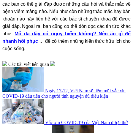
các bạn có thể giải đáp được những câu hỏi và thắc mắc về
bệnh viêm màng nào. Nếu như còn những thắc mắc hay băn
khoăn nào hãy liên hệ với các bác sĩ chuyên khoa để được
giải đáp. Ngoài ra, bạn cũng có thể đón đọc các tin tức khác
như:
Mổ dạ dày có nguy hiểm không? Nên ăn gì để
nhanh hồi phục
… để có thêm những kiến thức hữu ích cho
cuộc sống.
Các bài viết liên quan
Ngày 17-12, Việt Nam sẽ tiêm mũi vắc xin
COVID-19 đầu tiên cho người tình nguyện đủ điều kiện
Vắc xin COVID-19 của Việt Nam được thử