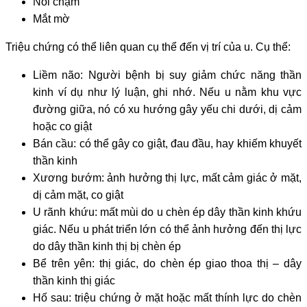
Nói chậm
Mắt mờ
Triệu chứng có thể liên quan cụ thể đến vị trí của u. Cụ thể:
Liềm não: Người bệnh bị suy giảm chức năng thần
kinh ví dụ như lý luận, ghi nhớ. Nếu u nằm khu vực
đường giữa, nó có xu hướng gây yếu chi dưới, dị cảm
hoặc co giật
Bán cầu: có thể gây co giật, đau đầu, hay khiếm khuyết
thần kinh
Xương bướm: ảnh hưởng thị lực, mất cảm giác ở mặt,
dị cảm mặt, co giật
U rãnh khứu: mất mùi do u chèn ép dây thần kinh khứu
giác. Nếu u phát triển lớn có thể ảnh hưởng đến thị lực
do dây thần kinh thị bị chèn ép
Bể trên yên: thị giác, do chèn ép giao thoa thị – dây
thần kinh thị giác
Hố sau: triệu chứng ở mặt hoặc mất thính lực do chèn