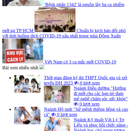
'Bệnh nhân 1342' là nguồn lây ba ca nhiễm
mới tại TP HCM
Chuẩn bị kịch bản đối phó
với tình huống dịch COVID-19 xấu nhất trong mùa Đông Xuân
Việt Nam có 3 ca mắc mới COVID-19
Bài xem nhiều nhất
Thời gian đăng ký thi THPT Quốc gia và xét
tuyển ĐH 2023
0 lượt xem
Ngành Điều dưỡng "Hướng
đi mới cho các bạn trẻ đam
mê nghề chăm sóc sức khỏe"
0 lượt xem
Ngành Hộ sinh "Sứ mệnh thiêng liêng và cao
cả"
0 lượt xem
Ngành Kỹ thuật Vật Lý Trị
Liệu và phục hồi chức năng -
Ngành học chú trọng tương