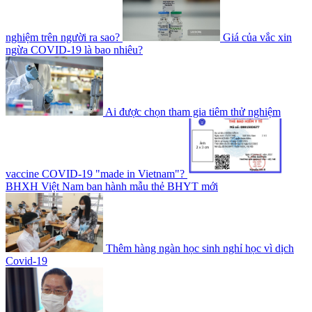
nghiệm trên người ra sao?
Giá của vắc xin
ngừa COVID-19 là bao nhiêu?
Ai được chọn tham gia tiêm thử nghiệm
vaccine COVID-19 "made in Vietnam"?
BHXH Việt Nam ban hành mẫu thẻ BHYT mới
Thêm hàng ngàn học sinh nghỉ học vì dịch
Covid-19