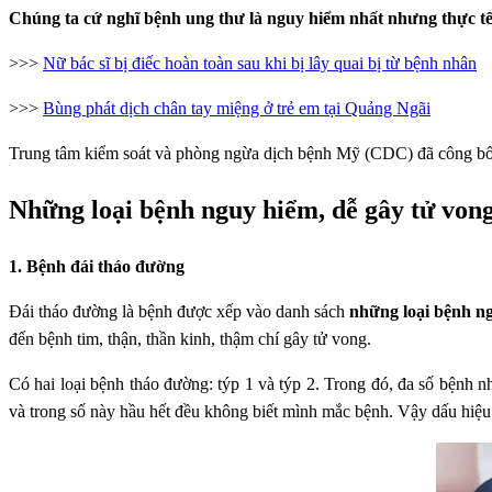
Chúng ta cứ nghĩ bệnh ung thư là nguy hiểm nhất nhưng thực tế 
>>>
Nữ bác sĩ bị điếc hoàn toàn sau khi bị lây quai bị từ bệnh nhân
>>>
Bùng phát dịch chân tay miệng ở trẻ em tại Quảng Ngãi
Trung tâm kiểm soát và phòng ngừa dịch bệnh Mỹ (CDC) đã công bố 5 
Những loại bệnh nguy hiểm, dễ gây tử von
1. Bệnh đái tháo đường
Đái tháo đường là bệnh được xếp vào danh sách
những loại bệnh n
đến bệnh tim, thận, thần kinh, thậm chí gây tử vong.
Có hai loại bệnh tháo đường: týp 1 và týp 2. Trong đó, đa số bệnh n
và trong số này hầu hết đều không biết mình mắc bệnh. Vậy dấu hiệu 