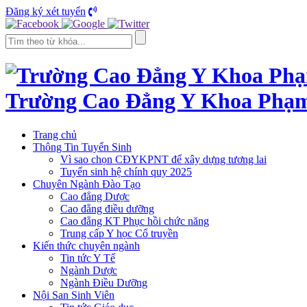
Đăng ký xét tuyển
Trường Cao Đẳng Y Khoa Phạ
Trang chủ
Thông Tin Tuyển Sinh
Vì sao chọn CĐYKPNT để xây dựng tương lai
Tuyển sinh hệ chính quy 2025
Chuyên Ngành Đào Tạo
Cao đẳng Dược
Cao đẳng điều dưỡng
Cao đẳng KT Phục hồi chức năng
Trung cấp Y học Cổ truyền
Kiến thức chuyên ngành
Tin tức Y Tế
Ngành Dược
Ngành Điều Dưỡng
Nội San Sinh Viên