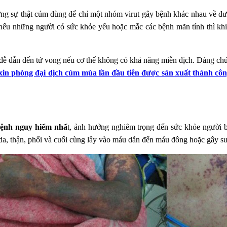
 sự thật cúm dùng để chỉ một nhóm virut gây bệnh khác nhau về đườ
ếu những người có sức khỏe yếu hoặc mắc các bệnh mãn tính thì khi 
 dễ dẫn đến tử vong nếu cơ thể không có khả năng miễn dịch. Đáng chú 
 xin phòng đại dịch cúm mùa lần đầu tiên được sản xuất thành côn
bệnh nguy hiểm nhấ
t, ảnh hưởng nghiêm trọng đến sức khỏe người 
, da, thận, phổi và cuối cùng lây vào máu dẫn đến máu đông hoặc gây su