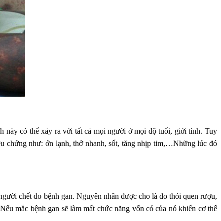
ày có thể xảy ra với tất cả mọi người ở mọi độ tuổi, giới tính. Tuy
riệu chứng như: ớn lạnh, thở nhanh, sốt, tăng nhịp tim,…Những lúc đó
 người chết do bệnh gan. Nguyên nhân được cho là do thói quen rượu,
t. Nếu mắc bệnh gan sẽ làm mất chức năng vốn có của nó khiến cơ thể