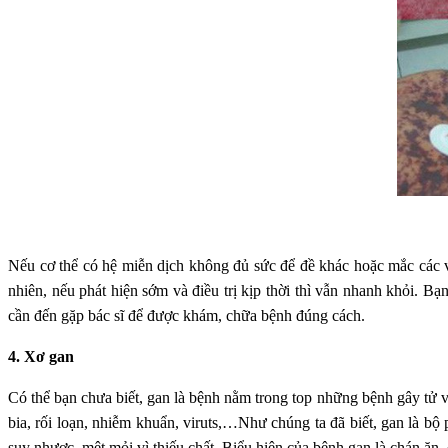
Nếu cơ thể có hệ miễn dịch không đủ sức để đề khác hoặc mắc các vấ
nhiên, nếu phát hiện sớm và điều trị kịp thời thì vẫn nhanh khỏi. B
cần đến gặp bác sĩ để được khám, chữa bệnh đúng cách.
4. Xơ gan
Có thể bạn chưa biết, gan là bệnh nằm trong top những bệnh gây tử 
bia, rối loạn, nhiễm khuẩn, viruts,…Như chúng ta đã biết, gan là b
suy nhược, mệt mỏi vì thiếu chất. Biểu hiện của bệnh gan là chán ăn