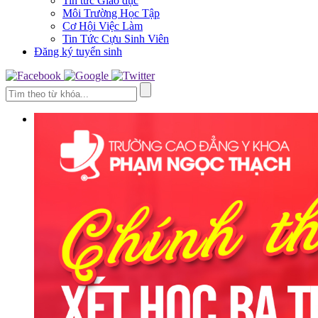
Tin tức Giáo dục
Môi Trường Học Tập
Cơ Hội Việc Làm
Tin Tức Cựu Sinh Viên
Đăng ký tuyển sinh