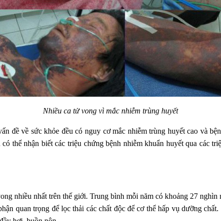
Nhiều ca tử vong vì mắc nhiễm trùng huyết
n đề về sức khỏe đều có nguy cơ mắc nhiễm trùng huyết cao và bệnh n
ạn có thể nhận biết các triệu chứng bệnh nhiễm khuẩn huyết qua các t
vong nhiều nhất trên thế giới. Trung bình mỗi năm có khoảng 27 nghìn
ộ phận quan trọng để lọc thải các chất độc để cơ thể hấp vụ dưỡng chấ
, đầy hơi, buồn nôn,…