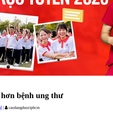
 hơn bệnh ung thư
tế
|
caodangduoctphcm