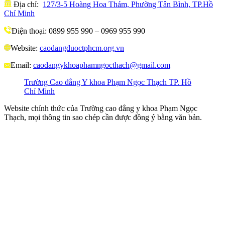
Địa chỉ:
127/3-5 Hoàng Hoa Thám, Phường Tân Bình, TP.Hồ
Chí Minh
Điện thoại: 0899 955 990 – 0969 955 990
Website:
caodangduoctphcm.org.vn
Email:
caodangykhoaphamngocthach@gmail.com
Trường Cao đẳng Y khoa Phạm Ngọc Thạch TP. Hồ
Chí Minh
Website chính thức của Trường cao đẳng y khoa Phạm Ngọc
Thạch, mọi thông tin sao chép cần được đồng ý bằng văn bản.