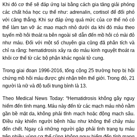
Khi đó cơ thể sẽ đáp ứng lại bằng cách gia tăng giải phóng
các chất hóa học cụ thể như: adrenalin, cortisol để đối phó
với căng thẳng. Khi sự đáp ứng quá mức của cơ thể nó có
thể làm tan vỡ ác mao mạch nhỏ dưới da khi đó máu theo
tuyến mồ hôi thoát ra bên ngoài sẽ dẫn đến mồ hôi có mài đỏ
như máu. Đối với một số chuyên gia cũng đã phân tích và
chỉ ra rằng: hematidrosis xảy ra do máu kinh nguyệt thoát ra
khỏi cơ thể từ các bộ phận khác ngoài tử cung.
Trong giai đoạn 1996-2016, tổng cộng 25 trường hợp bị hội
chứng mồ hôi máu được ghi nhận trên thế giới. Trong đó, 21
người là nữ và độ tuổi trung bình là 13.
Theo Medical News Today: “Hematidrosis không gây nguy
hiểm đến tính mạng. Máu này đến từ các mạch máu nhỏ nằm
gần bề mặt da, không phải tĩnh mạch hoặc động mạch sâu.
Điều này khiến người bệnh hầu như không thể chảy máu
đến chết. Ngay cả những người gặp phải tình trạng tụ máu
trên nhiều vùng cơ thể cũng không nguy hiểm đến tính mạng