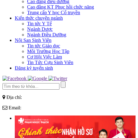
Cao đẳng điều dưỡng
Cao đẳng KT Phục hồi chức năng
Trung cấp Y học Cổ truyền
Kiến thức chuyên ngành
Tin tức Y Tế
Ngành Dược
Ngành Điều Dưỡng
Nội San Sinh Viên
Tin tức Giáo dục
Môi Trường Học Tập
Cơ Hội Việc Làm
Tin Tức Cựu Sinh Viên
Đăng ký tuyển sinh
Địa chỉ:
Email: