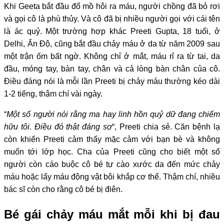
Khi Geeta bắt đầu đổ mồ hôi ra máu, người chồng đã bỏ rơi
và gọi cô là phù thủy. Và cô đã bị nhiều người gọi với cái tên
là ác quỷ. Một trường hợp khác Preeti Gupta, 18 tuổi, ở
Delhi, Ấn Độ, cũng bắt đầu chảy máu ở da từ năm 2009 sau
một trận ốm bất ngờ. Không chỉ ở mắt, máu rỉ ra từ tai, da
đầu, móng tay, bàn tay, chân và cả lòng bàn chân của cô.
Điều đáng nói là mỗi lần Preeti bị chảy máu thường kéo dài
1-2 tiếng, thậm chí vài ngày.
“
Một số người nói rằng ma hay linh hồn quỷ dữ đang chiếm
hữu tôi. Điều đó thật đáng sợ
“, Preeti chia sẻ. Căn bệnh lạ
còn khiến Preeti cảm thấy mặc cảm với bạn bè và không
muốn tới lớp học. Cha của Preeti cũng cho biết một số
người còn cáo buộc cô bé tự cào xước da đến mức chảy
máu hoặc lấy máu động vật bôi khắp cơ thể. Thậm chí, nhiều
bác sĩ còn cho rằng cô bé bị điên.
Bé gái chảy máu mắt mỗi khi bị đau