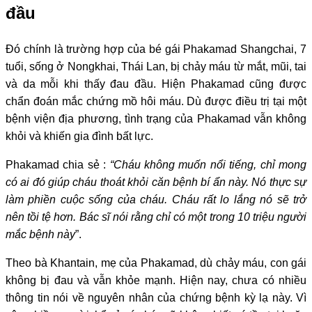
đầu
Đó chính là trường hợp của bé gái Phakamad Shangchai, 7
tuổi, sống ở Nongkhai, Thái Lan, bị chảy máu từ mắt, mũi, tai
và da mỗi khi thấy đau đầu. Hiện Phakamad cũng được
chẩn đoán mắc chứng mồ hôi máu. Dù được điều trị tại một
bệnh viện địa phương, tình trạng của Phakamad vẫn không
khỏi và khiến gia đình bất lực.
Phakamad chia sẻ :
“Cháu không muốn nổi tiếng, chỉ mong
có ai đó giúp cháu thoát khỏi căn bệnh bí ẩn này. Nó thực sự
làm phiền cuộc sống của cháu. Cháu rất lo lắng nó sẽ trở
nên tồi tệ hơn. Bác sĩ nói rằng chỉ có một trong 10 triệu người
mắc bệnh này
”.
Theo bà Khantain, mẹ của Phakamad, dù chảy máu, con gái
không bị đau và vẫn khỏe mạnh. Hiện nay, chưa có nhiều
thông tin nói về nguyên nhân của chứng bệnh kỳ lạ này. Vì