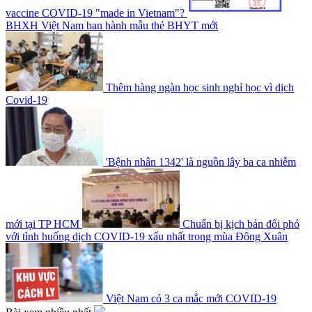
vaccine COVID-19 "made in Vietnam"?
BHXH Việt Nam ban hành mẫu thẻ BHYT mới
Thêm hàng ngàn học sinh nghỉ học vì dịch
Covid-19
'Bệnh nhân 1342' là nguồn lây ba ca nhiễm
mới tại TP HCM
Chuẩn bị kịch bản đối phó
với tình huống dịch COVID-19 xấu nhất trong mùa Đông Xuân
Việt Nam có 3 ca mắc mới COVID-19