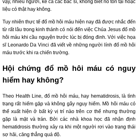
vậy, nhiều người, kể cả các bác sĩ, không biết nó tồn tại hoặc
liệu có thật hay không.
Tuy nhiên thực tế đổ mồ hôi máu hiện nay đã được nhắc đến
từ rất lâu trong kinh thánh có nói đến việc Chúa Jesus đổ mồ
hôi máu khi cầu nguyện trước lúc bị đóng đinh. Với việc họa
sĩ Leonardo Da Vinci đã viết về những người lính đổ mồ hôi
máu trước khi ra chiến trường.
Hội chứng đổ mồ hôi máu có nguy
hiểm hay không?
Theo Health Line, đổ mồ hôi máu, hay hematidrosis, là tình
trạng rất hiếm gặp và không gây nguy hiểm. Mồ hôi máu có
thể xuất hiện ở bất kỳ vị trí nào trên cơ thể nhưng thường
gặp là mặt và trán. Bởi các nhà khoa học đã nhận định
hematidrosis thường xảy ra khi một người rơi vào trạng thái
sợ hãi, căng thẳng quá độ.