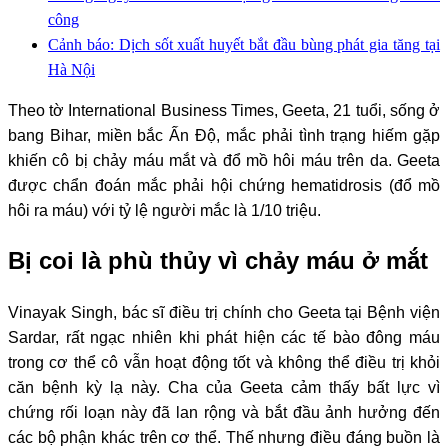
công
Cảnh báo: Dịch sốt xuất huyết bắt đầu bùng phát gia tăng tại
Hà Nội
Theo tờ International Business Times, Geeta, 21 tuổi, sống ở
bang Bihar, miền bắc Ấn Độ, mắc phải tình trạng hiếm gặp
khiến cô bị chảy máu mắt và đổ mồ hôi máu trên da. Geeta
được chẩn đoán mắc phải hội chứng hematidrosis (đổ mồ
hôi ra máu) với tỷ lệ người mắc là 1/10 triệu.
Bị coi là phù thủy vì chảy máu ở mắt
Vinayak Singh, bác sĩ điều trị chính cho Geeta tại Bệnh viện
Sardar, rất ngạc nhiên khi phát hiện các tế bào đông máu
trong cơ thể cô vẫn hoạt động tốt và không thể điều trị khỏi
căn bệnh kỳ lạ này. Cha của Geeta cảm thấy bất lực vì
chứng rối loạn này đã lan rộng và bắt đầu ảnh hưởng đến
các bộ phận khác trên cơ thể. Thế nhưng điều đáng buồn là