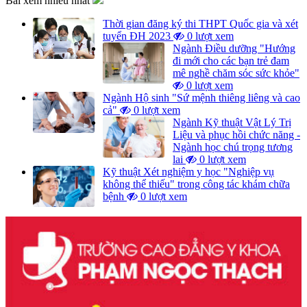
Bài xem nhiều nhất
Thời gian đăng ký thi THPT Quốc gia và xét
tuyển ĐH 2023
0 lượt xem
Ngành Điều dưỡng "Hướng
đi mới cho các bạn trẻ đam
mê nghề chăm sóc sức khỏe"
0 lượt xem
Ngành Hộ sinh "Sứ mệnh thiêng liêng và cao
cả"
0 lượt xem
Ngành Kỹ thuật Vật Lý Trị
Liệu và phục hồi chức năng -
Ngành học chú trọng tương
lai
0 lượt xem
Kỹ thuật Xét nghiệm y học "Nghiệp vụ
không thể thiếu" trong công tác khám chữa
bệnh
0 lượt xem