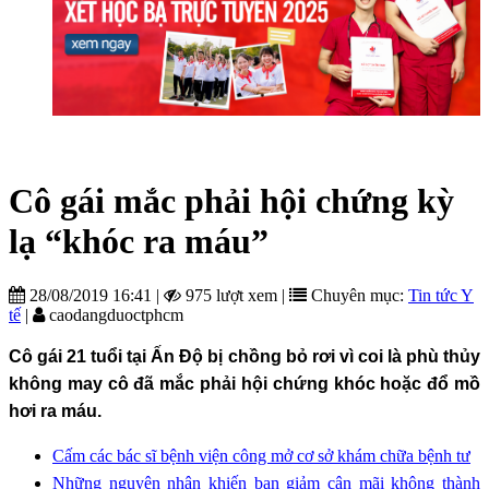
Cô gái mắc phải hội chứng kỳ
lạ “khóc ra máu”
28/08/2019 16:41
|
975 lượt xem
|
Chuyên mục:
Tin tức Y
tế
|
caodangduoctphcm
Cô gái 21 tuổi tại Ấn Độ bị chồng bỏ rơi vì coi là phù thủy
không may cô đã mắc phải hội chứng khóc hoặc đổ mồ
hơi ra máu.
Cấm các bác sĩ bệnh viện công mở cơ sở khám chữa bệnh tư
Những nguyên nhân khiến bạn giảm cân mãi không thành