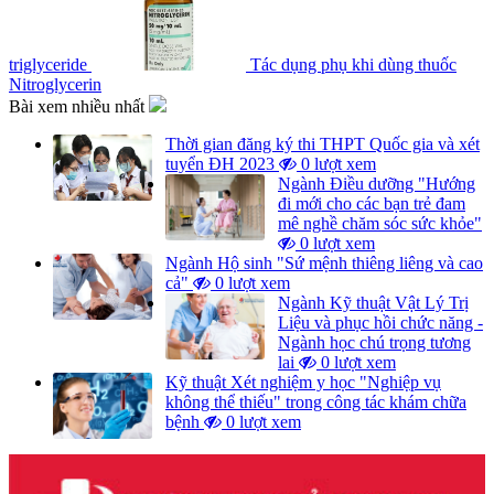
triglyceride
Tác dụng phụ khi dùng thuốc
Nitroglycerin
Bài xem nhiều nhất
Thời gian đăng ký thi THPT Quốc gia và xét
tuyển ĐH 2023
0 lượt xem
Ngành Điều dưỡng "Hướng
đi mới cho các bạn trẻ đam
mê nghề chăm sóc sức khỏe"
0 lượt xem
Ngành Hộ sinh "Sứ mệnh thiêng liêng và cao
cả"
0 lượt xem
Ngành Kỹ thuật Vật Lý Trị
Liệu và phục hồi chức năng -
Ngành học chú trọng tương
lai
0 lượt xem
Kỹ thuật Xét nghiệm y học "Nghiệp vụ
không thể thiếu" trong công tác khám chữa
bệnh
0 lượt xem