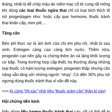
tháng, nhất là dễ chảy máu do niêm mạc cổ tử cung rất mỏng
khi dùng
các loại thuốc ngừa thai
chỉ có loại kích thích tố
nữ progestagen như: hoặc cấy que hormone, thuốc tránh
thai khẩn cấp, mini pill,…
Tăng cân
Béo phì thực sự là ám ảnh của chị em phụ nữ, nhất là sau
sinh. Estrogen càng cao càng tích nước. Thêm nữa,
progestin cao nên gây ra chứng thèm ăn và tăng khối lượng
cơ bắp. Trong trường hợp cấp thiết, họ thường dùng những
loại thuốc có hàm lượng estrogen, progestin thấp nhưng cân
nặng vẫn tăng với những người ‘nhạy’. Có đến 30% phụ nữ
ngưng dùng thuốc tránh thai vì vấn đề này.
>>>
Ai cũng “lột xác” nhờ liều “thuốc giảm cân” thần kì này!
Hội chứng tiền kinh
Nếu dùng
liều lượng thuốc tránh thai
cao, rất có thể dễ bị