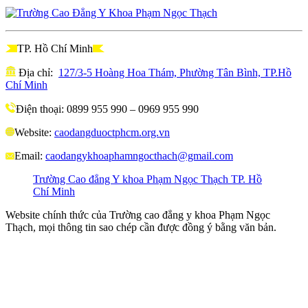
TP. Hồ Chí Minh
Địa chỉ:
127/3-5 Hoàng Hoa Thám, Phường Tân Bình, TP.Hồ
Chí Minh
Điện thoại: 0899 955 990 – 0969 955 990
Website:
caodangduoctphcm.org.vn
Email:
caodangykhoaphamngocthach@gmail.com
Trường Cao đẳng Y khoa Phạm Ngọc Thạch TP. Hồ
Chí Minh
Website chính thức của Trường cao đẳng y khoa Phạm Ngọc
Thạch, mọi thông tin sao chép cần được đồng ý bằng văn bản.