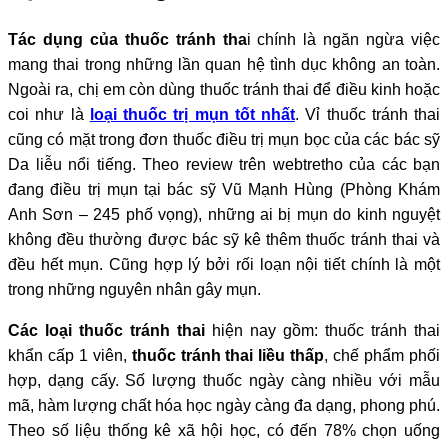
Tác dụng của thuốc tránh tha
i chính là ngăn ngừa việc
mang thai trong những lần quan hệ tình dục không an toàn.
Ngoài ra, chị em còn dùng thuốc tránh thai để điều kinh hoặc
coi như là
loại thuốc trị mụn tốt nhất
. Vỉ thuốc tránh thai
cũng có mặt trong đơn thuốc điều trị mụn bọc của các bác sỹ
Da liễu nổi tiếng. Theo review trên webtretho của các bạn
đang điều trị mụn tại bác sỹ Vũ Mạnh Hùng (Phòng Khám
Anh Sơn – 245 phố vọng), những ai bị mụn do kinh nguyệt
không đều thường được bác sỹ kê thêm thuốc tránh thai và
đều hết mụn. Cũng hợp lý bởi rối loạn nội tiết chính là một
trong những nguyên nhân gây mụn.
Các loại thuốc tránh thai
hiện nay gồm: thuốc tránh thai
khẩn cấp 1 viên,
thuốc tránh thai liều thấp
, chế phẩm phối
hợp, dạng cấy. Số lượng thuốc ngày càng nhiều với mẫu
mã, hàm lượng chất hóa học ngày càng đa dạng, phong phú.
Theo số liệu thống kê xã hội học, có đến 78% chọn uống