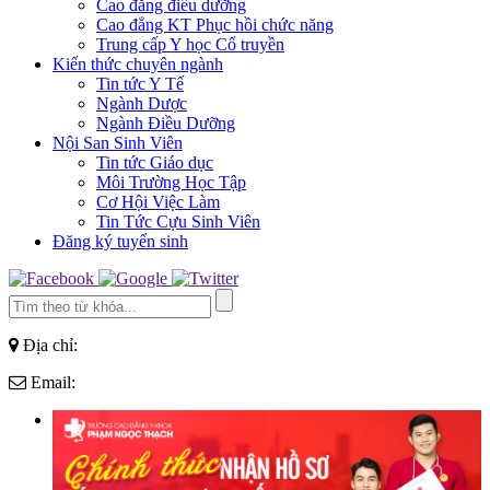
Cao đẳng điều dưỡng
Cao đẳng KT Phục hồi chức năng
Trung cấp Y học Cổ truyền
Kiến thức chuyên ngành
Tin tức Y Tế
Ngành Dược
Ngành Điều Dưỡng
Nội San Sinh Viên
Tin tức Giáo dục
Môi Trường Học Tập
Cơ Hội Việc Làm
Tin Tức Cựu Sinh Viên
Đăng ký tuyển sinh
Địa chỉ:
Email: