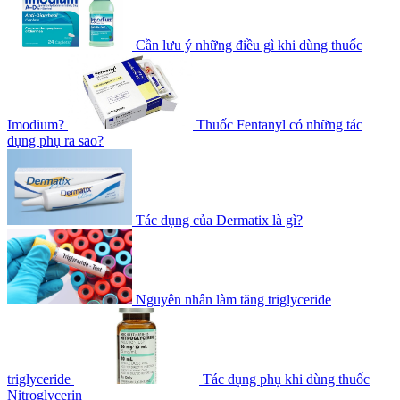
Cần lưu ý những điều gì khi dùng thuốc
Imodium?
Thuốc Fentanyl có những tác
dụng phụ ra sao?
Tác dụng của Dermatix là gì?
Nguyên nhân làm tăng triglyceride
triglyceride
Tác dụng phụ khi dùng thuốc
Nitroglycerin