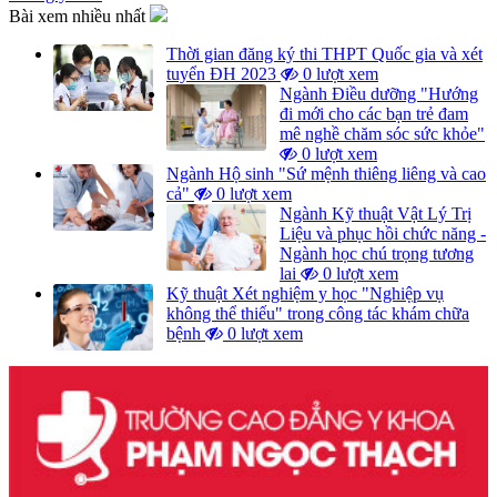
Bài xem nhiều nhất
Thời gian đăng ký thi THPT Quốc gia và xét
tuyển ĐH 2023
0 lượt xem
Ngành Điều dưỡng "Hướng
đi mới cho các bạn trẻ đam
mê nghề chăm sóc sức khỏe"
0 lượt xem
Ngành Hộ sinh "Sứ mệnh thiêng liêng và cao
cả"
0 lượt xem
Ngành Kỹ thuật Vật Lý Trị
Liệu và phục hồi chức năng -
Ngành học chú trọng tương
lai
0 lượt xem
Kỹ thuật Xét nghiệm y học "Nghiệp vụ
không thể thiếu" trong công tác khám chữa
bệnh
0 lượt xem