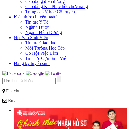
Cao đẳng điều dưỡng
Cao đẳng KT Phục hồi chức năng
Trung cấp Y học Cổ truyền
Kiến thức chuyên ngành
Tin tức Y Tế
Ngành Dược
Ngành Điều Dưỡng
Nội San Sinh Viên
Tin tức Giáo dục
Môi Trường Học Tập
Cơ Hội Việc Làm
Tin Tức Cựu Sinh Viên
Đăng ký tuyển sinh
Địa chỉ:
Email: