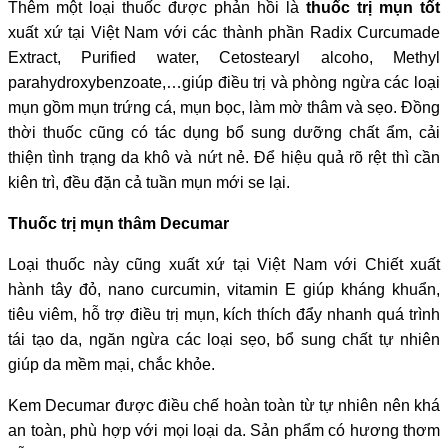
Thêm một loại thuốc được phản hồi là
thuốc trị mụn tốt
xuất xứ tại Việt Nam với các thành phần Radix Curcumade
Extract, Purified water, Cetostearyl alcoho, Methyl
parahydroxybenzoate,…giúp điều trị và phòng ngừa các loại
mụn gồm mụn trứng cá, mụn bọc, làm mờ thâm và sẹo. Đồng
thời thuốc cũng có tác dụng bổ sung dưỡng chất ẩm, cải
thiện tình trạng da khô và nứt nẻ. Để hiệu quả rõ rệt thì cần
kiên trì, đều đặn cả tuần mụn mới se lại.
Thuốc trị mụn thâm Decumar
Loại thuốc này cũng xuất xứ tại Việt Nam với Chiết xuất
hành tây đỏ, nano curcumin, vitamin E giúp kháng khuẩn,
tiêu viêm, hỗ trợ điều trị mụn, kích thích đẩy nhanh quá trình
tái tạo da, ngăn ngừa các loại sẹo, bổ sung chất tự nhiên
giúp da mềm mại, chắc khỏe.
Kem Decumar được điều chế hoàn toàn từ tự nhiên nên khá
an toàn, phù hợp với mọi loại da. Sản phẩm có hương thơm