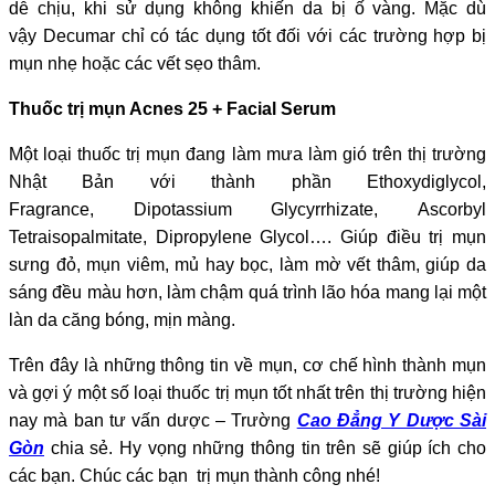
dễ chịu, khi sử dụng không khiến da bị ố vàng. Mặc dù
vậy Decumar chỉ có tác dụng tốt đối với các trường hợp bị
mụn nhẹ hoặc các vết sẹo thâm.
Thuốc trị mụn Acnes 25 + Facial Serum
Một loại thuốc trị mụn đang làm mưa làm gió trên thị trường
Nhật Bản với thành phần Ethoxydiglycol,
Fragrance, Dipotassium Glycyrrhizate, Ascorbyl
Tetraisopalmitate, Dipropylene Glycol…. Giúp điều trị mụn
sưng đỏ, mụn viêm, mủ hay bọc, làm mờ vết thâm, giúp da
sáng đều màu hơn, làm chậm quá trình lão hóa mang lại một
làn da căng bóng, mịn màng.
Trên đây là những thông tin về mụn, cơ chế hình thành mụn
và gợi ý một số loại thuốc trị mụn tốt nhất trên thị trường hiện
nay mà ban tư vấn dược – Trường
Cao Đẳng Y Dược Sài
Gòn
chia sẻ. Hy vọng những thông tin trên sẽ giúp ích cho
các bạn. Chúc các bạn trị mụn thành công nhé!