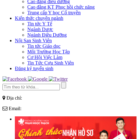
Cao đẳng điều dưỡng
Cao đẳng KT Phục hồi chức năng
Trung cấp Y học Cổ truyền
Kiến thức chuyên ngành
Tin tức Y Tế
Ngành Dược
Ngành Điều Dưỡng
Nội San Sinh Viên
Tin tức Giáo dục
Môi Trường Học Tập
Cơ Hội Việc Làm
Tin Tức Cựu Sinh Viên
Đăng ký tuyển sinh
Địa chỉ:
Email: