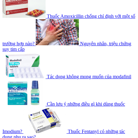
Thuốc Amoxicillin chống chỉ định với một số
trường hợp nào?
Nguyên nhân, triệu chứng
suy tim cấp
Tác dụng không mong muốn của modafinil
Cần lưu ý những điều gì khi dùng thuốc
Imodium?
Thuốc Fentanyl có những tác
dụng phụ ra sao?