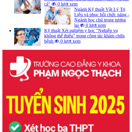
cả"
0 lượt xem
Ngành Kỹ thuật Vật Lý Trị
Liệu và phục hồi chức năng -
Ngành học chú trọng tương
lai
0 lượt xem
Kỹ thuật Xét nghiệm y học "Nghiệp vụ
không thể thiếu" trong công tác khám chữa
bệnh
0 lượt xem