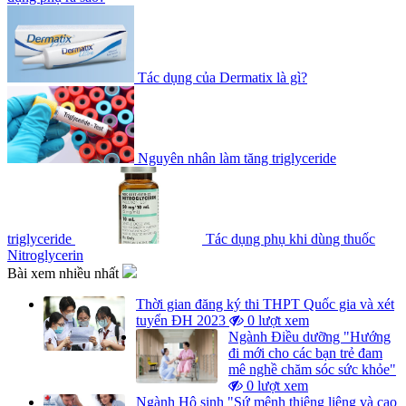
Tác dụng của Dermatix là gì?
Nguyên nhân làm tăng triglyceride
triglyceride
Tác dụng phụ khi dùng thuốc
Nitroglycerin
Bài xem nhiều nhất
Thời gian đăng ký thi THPT Quốc gia và xét
tuyển ĐH 2023
0 lượt xem
Ngành Điều dưỡng "Hướng
đi mới cho các bạn trẻ đam
mê nghề chăm sóc sức khỏe"
0 lượt xem
Ngành Hộ sinh "Sứ mệnh thiêng liêng và cao