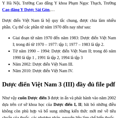
Y Hà Nội, Trường Cao đẳng Y khoa Phạm Ngọc Thạch, Trường
Cao đẳng Y Dược Sài Gòn
,…
Dược điển Việt Nam là bộ quy tắc chung, được chia làm nhiều
phần. Cụ thể các phần từ năm 1970 đến nay như sau:
Giai đoạn từ năm 1970 đến năm 1983: Dược điển Việt Nam
I; trong đó từ 1970 – 1977: tập 1; 1977 – 1983 là tập 2.
Từ năm 1990 – 1994: Dược điển Việt Nam II; trong đó năm
1990 là tập 1 , 1991 là tập 2, 1994 là tập 3
Năm 2002: Dược điển Việt Nam III.
Năm 2010: Dược điển Việt Nam IV.
Dược điển Việt Nam 3 (III) đầy đủ file pdf
Như vậy
cuốn Dược điển 3
được in ấn và phát hành vào năm 2002
dựa trên cơ sở khoa học của
Dược điển I, II
; bãi bỏ những điều
không còn phù hợp và bổ sung những kiến thức mới mẻ về tiêu
chuẩn của thuốc, các phương pháp, nguyên liệu làm chế biến thuốc.