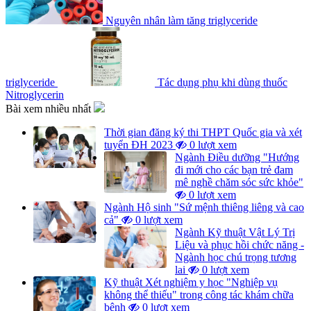
Nguyên nhân làm tăng triglyceride
triglyceride
Tác dụng phụ khi dùng thuốc
Nitroglycerin
Bài xem nhiều nhất
Thời gian đăng ký thi THPT Quốc gia và xét
tuyển ĐH 2023
0 lượt xem
Ngành Điều dưỡng "Hướng
đi mới cho các bạn trẻ đam
mê nghề chăm sóc sức khỏe"
0 lượt xem
Ngành Hộ sinh "Sứ mệnh thiêng liêng và cao
cả"
0 lượt xem
Ngành Kỹ thuật Vật Lý Trị
Liệu và phục hồi chức năng -
Ngành học chú trọng tương
lai
0 lượt xem
Kỹ thuật Xét nghiệm y học "Nghiệp vụ
không thể thiếu" trong công tác khám chữa
bệnh
0 lượt xem