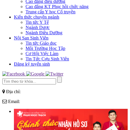
Cao đẳng điều dưỡng
Cao đẳng KT Phục hồi chức năng
Trung cấp Y học Cổ truyền
Kiến thức chuyên ngành
Tin tức Y Tế
Ngành Dược
Ngành Điều Dưỡng
Nội San Sinh Viên
Tin tức Giáo dục
Môi Trường Học Tập
Cơ Hội Việc Làm
Tin Tức Cựu Sinh Viên
Đăng ký tuyển sinh
Địa chỉ:
Email: