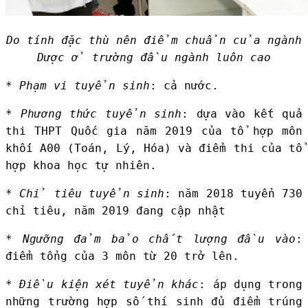
Do tính đặc thù nên điểm chuẩn của ngành
Dược ở trường đầu ngành luôn cao
*
Phạm vi tuyển sinh
: cả nước.
*
Phương thức tuyển sinh
: dựa vào kết quả
thi THPT Quốc gia năm 2019 của tổ hợp môn
khối A00 (Toán, Lý, Hóa) và điểm thi của tổ
hợp khoa học tự nhiên.
*
Chỉ tiêu tuyển sinh
: năm 2018 tuyển 730
chỉ tiêu, năm 2019 đang cập nhật
*
Ngưỡng đảm bảo chất lượng đầu vào
:
điểm tổng của 3 môn từ 20 trở lên.
*
Điều kiện xét tuyển khác
: áp dụng trong
những trường hợp số thí sinh đủ điểm trúng