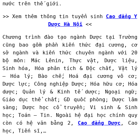
nước trên thế giới.
>> Xem thêm thông tin tuyển sinh
Cao đẳng Y
Dược Hà Nội
<<
Chương trình đào tạo ngành Dược tại Trường
cũng bao gồm phần kiến thức đại cương, cơ
sở ngành và kiến thức chuyên ngành với 20
bộ môn: Mác Lênin, Thực vật, Dược liệu,
Sinh hóa, Hóa phân tích & Độc chất, Vật lý
– Hóa lý; Bào chế; Hoá đại cương vô cơ;
Dược lực; Công nghiệp Dược; Hóa hữu cơ; Hóa
dược; Quản lý & Kinh tế dược; Ngoại ngữ;
Giáo dục thể chất; GD quốc phòng; Dược lâm
sàng; Dược học cổ truyền; Vi sinh & Sinh
học; Toán – Tin. Ngoài hệ đại học chính quy
còn có hệ văn bằng 2,
Cao đẳng Dược
, Cao
học, Tiến sĩ,…