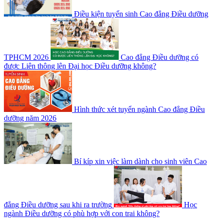
Điều kiện tuyển sinh Cao đẳng Điều dưỡng
TPHCM 2026
Cao đẳng Điều dưỡng có
được Liên thông lên Đại học Điều dưỡng không?
Hình thức xét tuyển ngành Cao đẳng Điều
dưỡng năm 2026
Bí kíp xin việc làm dành cho sinh viên Cao
đẳng Điều dưỡng sau khi ra trường
Học
ngành Điều dưỡng có phù hợp với con trai không?