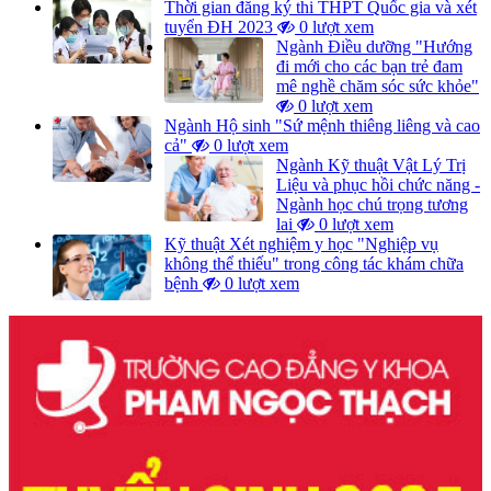
Thời gian đăng ký thi THPT Quốc gia và xét
tuyển ĐH 2023
0 lượt xem
Ngành Điều dưỡng "Hướng
đi mới cho các bạn trẻ đam
mê nghề chăm sóc sức khỏe"
0 lượt xem
Ngành Hộ sinh "Sứ mệnh thiêng liêng và cao
cả"
0 lượt xem
Ngành Kỹ thuật Vật Lý Trị
Liệu và phục hồi chức năng -
Ngành học chú trọng tương
lai
0 lượt xem
Kỹ thuật Xét nghiệm y học "Nghiệp vụ
không thể thiếu" trong công tác khám chữa
bệnh
0 lượt xem