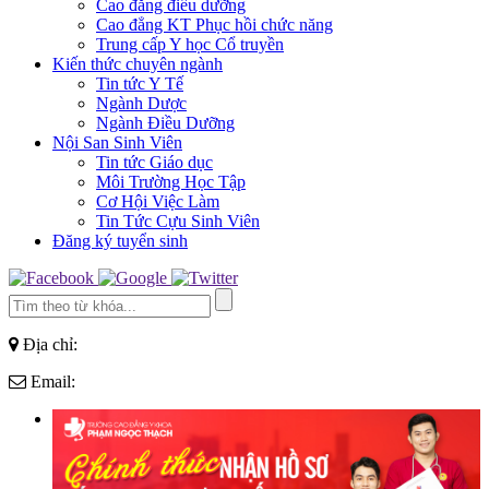
Cao đẳng điều dưỡng
Cao đẳng KT Phục hồi chức năng
Trung cấp Y học Cổ truyền
Kiến thức chuyên ngành
Tin tức Y Tế
Ngành Dược
Ngành Điều Dưỡng
Nội San Sinh Viên
Tin tức Giáo dục
Môi Trường Học Tập
Cơ Hội Việc Làm
Tin Tức Cựu Sinh Viên
Đăng ký tuyển sinh
Địa chỉ:
Email: