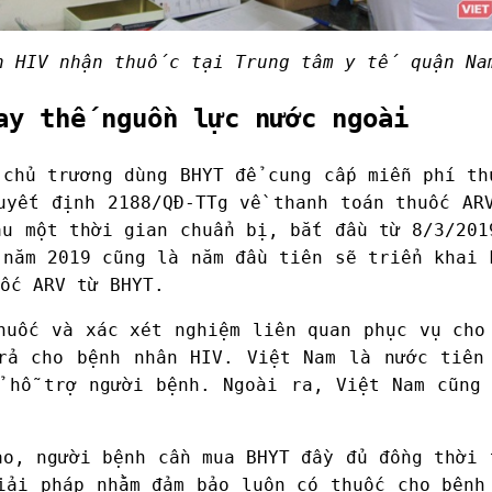
n HIV nhận thuốc tại Trung tâm y tế quận Na
ay thế nguồn lực nước ngoài
 chủ trương dùng BHYT để cung cấp miễn phí th
uyết định 2188/QĐ-TTg về thanh toán thuốc AR
au một thời gian chuẩn bị, bắt đầu từ 8/3/201
 năm 2019 cũng là năm đầu tiên sẽ triển khai 
ốc ARV từ BHYT.
huốc và xác xét nghiệm liên quan phục vụ cho
rả cho bệnh nhân HIV. Việt Nam là nước tiên
 hỗ trợ người bệnh. Ngoài ra, Việt Nam cũng
ao, người bệnh cần mua BHYT đầy đủ đồng thời 
iải pháp nhằm đảm bảo luôn có thuốc cho bệnh