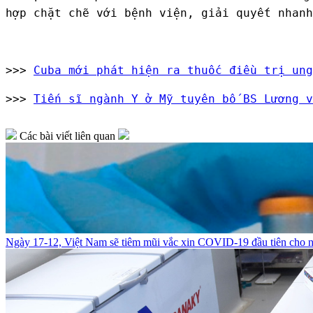
hợp chặt chẽ với bệnh viện, giải quyết nhanh
>>>
Cuba mới phát hiện ra thuốc điều trị ung
>>>
Tiến sĩ ngành Y ở Mỹ tuyên bố BS Lương v
Các bài viết liên quan
Ngày 17-12, Việt Nam sẽ tiêm mũi vắc xin COVID-19 đầu tiên cho n