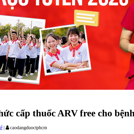
hức cấp thuốc ARV free cho bện
tế
|
caodangduoctphcm