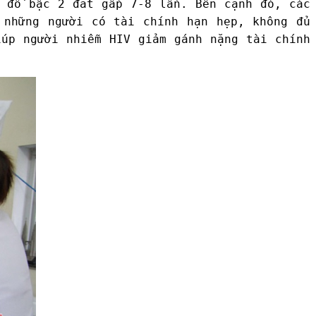
c đồ bậc 2 đắt gấp 7-8 lần. Bên cạnh đó, các
 những người có tài chính hạn hẹp, không đủ
iúp người nhiễm HIV giảm gánh nặng tài chính