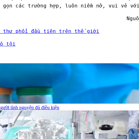
 gọn các trường hợp, luôn niềm nở, vui vẻ vớ
Nguồ
 thư phổi đầu tiên trên thế giới
ô tội
gười tình nguyện đủ điều kiện