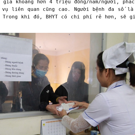
 giá khoảng hơn 4 triệu đồng/năm/người, phá
 vụ liên quan cũng cao. Người bệnh đa số là
.
Trong khi đó, BHYT có chi phí rẻ hơn, sẽ g