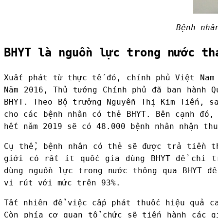
Bệnh nhâ
BHYT là nguồn lực trong nước th
Xuất phát từ thực tế đó, chính phủ Việt Nam
Năm 2016, Thủ tướng Chính phủ đã ban hành Q
BHYT. Theo Bộ trưởng Nguyễn Thị Kim Tiến, s
cho các bệnh nhân có thẻ BHYT. Bên cạnh đó,
hết năm 2019 sẽ có 48.000 bệnh nhân nhận thu
Cụ thể, bệnh nhân có thẻ sẽ được trả tiền t
giới có rất ít quốc gia dùng BHYT để chi t
dùng nguồn lực trong nước thông qua BHYT để
vi rút với mức trên 93%.
Tất nhiên để việc cấp phát thuốc hiệu quả c
Còn phía cơ quan tổ chức sẽ tiến hành các g