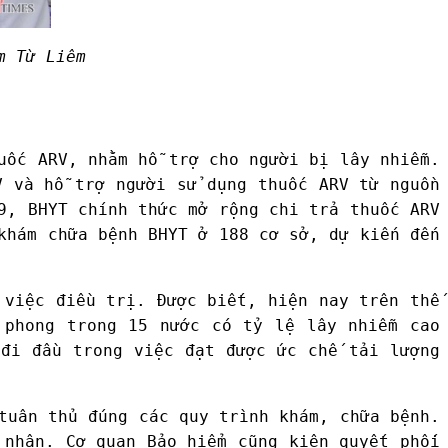
m Từ Liêm
uốc ARV, nhằm hỗ trợ cho người bị lây nhiễm.
V và hỗ trợ người sử dụng thuốc ARV từ nguồn
9, BHYT chính thức mở rộng chi trả thuốc ARV
khám chữa bệnh BHYT ở 188 cơ sở, dự kiến đến
 việc điều trị. Được biết, hiện nay trên thế
 phong trong 15 nước có tỷ lệ lây nhiễm cao
 đi đầu trong việc đạt được ức chế tải lượng
tuân thủ đúng các quy trình khám, chữa bệnh.
 nhân. Cơ quan Bảo hiểm cũng kiên quyết phối