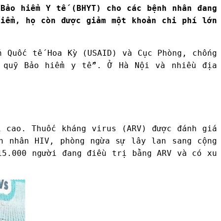
 Bảo hiểm Y tế (BHYT) cho các bệnh nhân đang
hiểm, họ còn được giảm một khoản chi phí lớn
n Quốc tế Hoa Kỳ (USAID) và Cục Phòng, chống
 quỹ Bảo hiểm y tế”. Ở Hà Nội và nhiều địa
hí cao.
Thuốc kháng virus (ARV) được đánh giá
n nhân HIV, phòng ngừa sự lây lan sang cộng
15.000 người đang điều trị bằng ARV và có xu