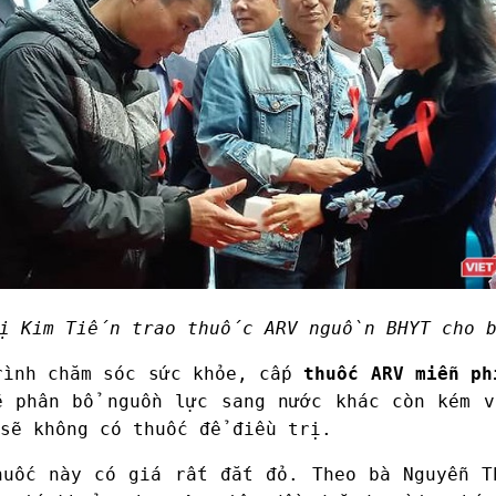
ị Kim Tiến trao thuốc ARV nguồn BHYT cho bệ
rình chăm sóc sức khỏe, cấp
thuốc ARV miễn ph
ẽ phân bổ nguồn lực sang nước khác còn kém v
sẽ không có thuốc để điều trị.
huốc này có giá rất đắt đỏ. Theo bà Nguyễn T