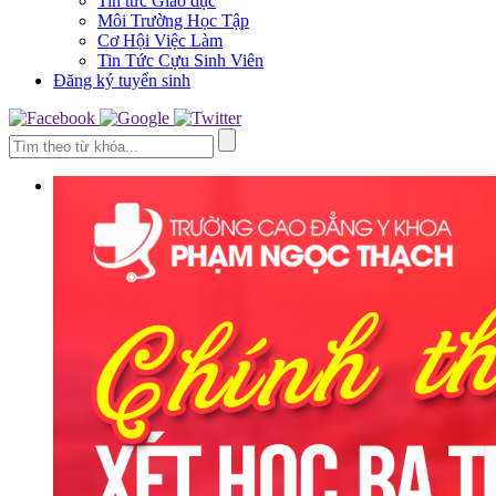
Tin tức Giáo dục
Môi Trường Học Tập
Cơ Hội Việc Làm
Tin Tức Cựu Sinh Viên
Đăng ký tuyển sinh