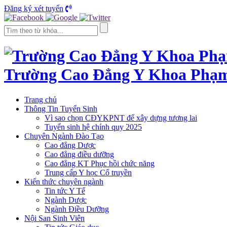
Đăng ký xét tuyển
Trường Cao Đẳng Y Khoa Phạ
Trang chủ
Thông Tin Tuyển Sinh
Vì sao chọn CĐYKPNT để xây dựng tương lai
Tuyển sinh hệ chính quy 2025
Chuyên Ngành Đào Tạo
Cao đẳng Dược
Cao đẳng điều dưỡng
Cao đẳng KT Phục hồi chức năng
Trung cấp Y học Cổ truyền
Kiến thức chuyên ngành
Tin tức Y Tế
Ngành Dược
Ngành Điều Dưỡng
Nội San Sinh Viên