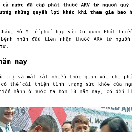
 cả nước đã cấp phát thuốc ARV từ nguồn quỹ
ưởng những quyền lợi khác khi tham gia bảo 
Châu, Sở Y tế phối hợp với Cơ quan Phát triể
 bệnh nhân đầu tiên nhận thuốc ARV từ nguồn
tự.
năm nay
ều trị và mất rất nhiều thời gian với chi p
 có thể cải thiện tình trạng sức khỏe của nạ
tiến hành ở nước ta hơn 10 năm nay, có đến 1