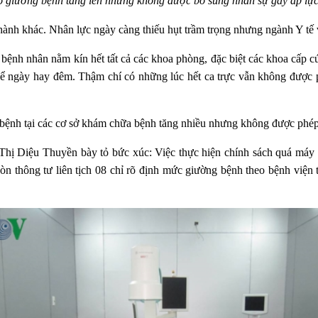
 giường bệnh tăng lên nhưng không được bổ sung nhân sự gây áp lực 
thành khác. Nhân lực ngày càng thiếu hụt trầm trọng nhưng ngành Y tế v
 bệnh nhân nằm kín hết tất cả các khoa phòng, đặc biệt các khoa cấp c
 kể ngày hay đêm. Thậm chí có những lúc hết ca trực vẫn không được 
g bệnh tại các cơ sở khám chữa bệnh tăng nhiều nhưng không được phé
 Diệu Thuyền bày tỏ bức xúc: Việc thực hiện chính sách quá máy m
n thông tư liên tịch 08 chỉ rõ định mức giường bệnh theo bệnh viện 