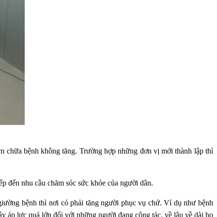
m chữa bệnh không tăng. Trường hợp những đơn vị mới thành lập thì
 tiếp đến nhu cầu chăm sóc sức khỏe của người dân.
 giường bệnh thì nơi có phải tăng người phục vụ chứ. Ví dụ như bệnh
y áp lực quá lớn đối với những người đang công tác, về lâu về dài họ