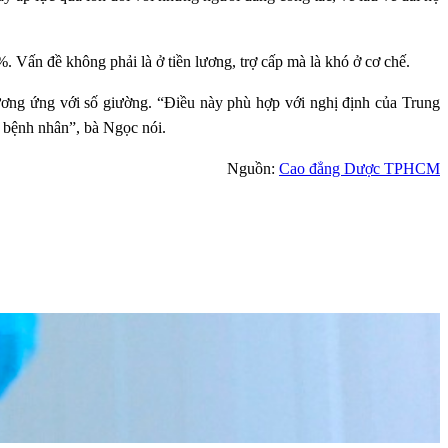
%. Vấn đề không phải là ở tiền lương, trợ cấp mà là khó ở cơ chế.
ơng ứng với số giường. “Điều này phù hợp với nghị định của Trung
ụ bệnh nhân”, bà Ngọc nói.
Nguồn:
Cao đẳng Dược TPHCM