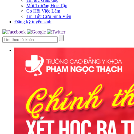
Tin tức Giáo dục
Môi Trường Học Tập
Cơ Hội Việc Làm
Tin Tức Cựu Sinh Viên
Đăng ký tuyển sinh