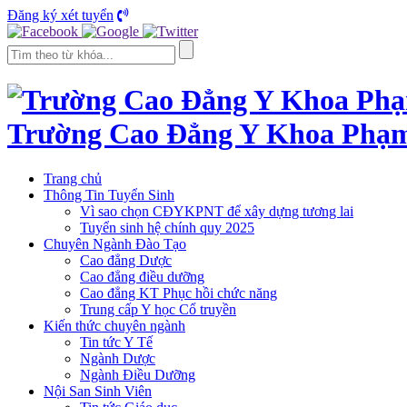
Đăng ký xét tuyển
Trường Cao Đẳng Y Khoa Phạ
Trang chủ
Thông Tin Tuyển Sinh
Vì sao chọn CĐYKPNT để xây dựng tương lai
Tuyển sinh hệ chính quy 2025
Chuyên Ngành Đào Tạo
Cao đẳng Dược
Cao đẳng điều dưỡng
Cao đẳng KT Phục hồi chức năng
Trung cấp Y học Cổ truyền
Kiến thức chuyên ngành
Tin tức Y Tế
Ngành Dược
Ngành Điều Dưỡng
Nội San Sinh Viên