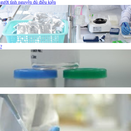
gười tình nguyện đủ điều kiện
o?