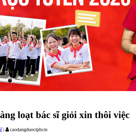
g loạt bác sĩ giỏi xin thôi việc
tế
|
caodangduoctphcm