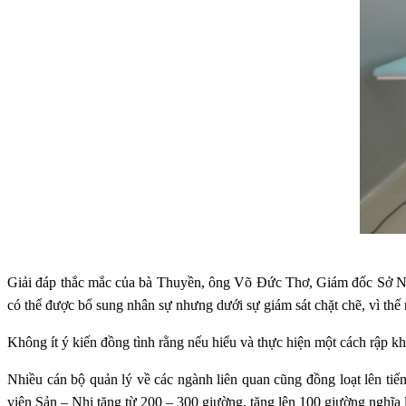
Giải đáp thắc mắc của bà Thuyền, ông Võ Đức Thơ, Giám đốc Sở Nội
có thể được bổ sung nhân sự nhưng dưới sự giám sát chặt chẽ, vì thế
Không ít ý kiến đồng tình rằng nếu hiểu và thực hiện một cách rập kh
Nhiều cán bộ quản lý về các ngành liên quan cũng đồng loạt lên tiế
viện Sản – Nhi tăng từ 200 – 300 giường, tăng lên 100 giường nghĩa 