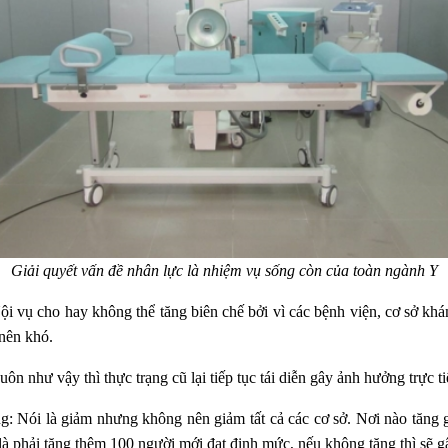
Giải quyết vấn đề nhân lực là nhiệm vụ sống còn của toàn ngành Y
 vụ cho hay không thể tăng biên chế bởi vì các bệnh viện, cơ sở khá
 nên khó.
uôn như vậy thì thực trạng cũ lại tiếp tục tái diễn gây ảnh hưởng trực
ng: Nói là giảm nhưng không nên giảm tất cả các cơ sở. Nơi nào tăng
là phải tăng thêm 100 người mới đạt định mức, nếu không tăng thì sẽ gâ