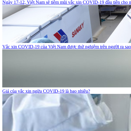
Ngày 17-12, Việt Nam sẽ tiêm mũi vắc xin COVID-19 đầu tiên cho n
Vắc xin COVID-19 của Việt Nam được thử nghiệm trên người ra sa
Giá của vắc xin ngừa COVID-19 là bao nhiêu?