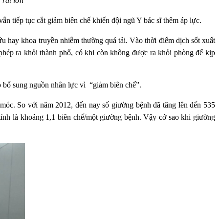
rất lớn
ẫn tiếp tục cắt giảm biên chế khiến đội ngũ Y bác sĩ thêm áp lực.
ứu hay khoa truyền nhiễm thường quá tải. Vào thời điểm dịch sốt xuất
phép ra khỏi thành phố, có khi còn không được ra khỏi phòng để kịp
p bổ sung nguồn nhân lực vì “giảm biên chế”.
óc. So với năm 2012, đến nay số giường bệnh đã tăng lên đến 535
tỉnh là khoảng 1,1 biên chế/một giường bệnh. Vậy cớ sao khi giường