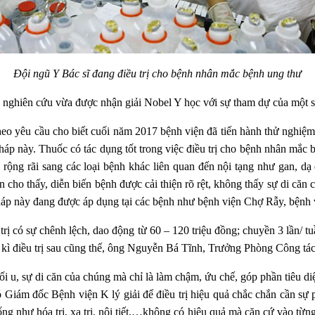
Đội ngũ Y Bác sĩ đang điều trị cho bệnh nhân mắc bệnh ung thư
h nghiên cứu vừa được nhận giải Nobel Y học với sự tham dự của một 
o yêu cầu cho biết cuối năm 2017 bệnh viện đã tiến hành thử nghiệm l
p này. Thuốc có tác dụng tốt trong việc điều trị cho bệnh nhân mắc bệ
g rộng rãi sang các loại bệnh khác liên quan đến nội tạng như gan, 
ân cho thấy, diễn biến bệnh được cải thiện rõ rệt, không thấy sự di c
u pháp này đang được áp dụng tại các bệnh như bệnh viện Chợ Rẫy, 
 trị có sự chênh lệch, dao động từ 60 – 120 triệu đồng; chuyền 3 lần/
u kì điều trị sau cũng thế, ông Nguyễn Bá Tĩnh, Trưởng Phòng Công tác 
i u, sự di căn của chúng mà chỉ là làm chậm, ứu chế, góp phần tiêu diệ
ám đốc Bệnh viện K lý giải để điều trị hiệu quả chắc chắn cần sự p
hống như hóa trị, xạ trị, nội tiết,…không có hiệu quả mà căn cứ vào từ