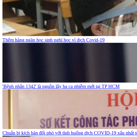
Thêm hàng ngàn học sinh nghỉ học vì dịch Covid-19
'Bệnh nhân 1342' là nguồn lây ba ca nhiễm mới tại TP HCM
Chuẩn bị kịch bản đối phó với tình huống dịch COVID-19 xấu nhất