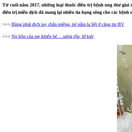
Từ cuối năm 2017, những loại thuốc điều trị bệnh ung thư giai
điều trị miễn dịch đã mang lại nhiều tia họng sống cho các bệnh
>>>
Bùng phát dịch tay chân miệng, trẻ nằm la liệt ở căng tin BV
>>>
Nụ hôn của mẹ khiến bé …sưng rộp, lở loét