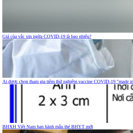
Giá của vắc xin ngừa COVID-19 là bao nhiêu?
Ai được chọn tham gia tiêm thử nghiệm vaccine COVID-19 "made i
BHXH Việt Nam ban hành mẫu thẻ BHYT mới