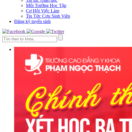
Tin tức Giáo dục
Môi Trường Học Tập
Cơ Hội Việc Làm
Tin Tức Cựu Sinh Viên
Đăng ký tuyển sinh