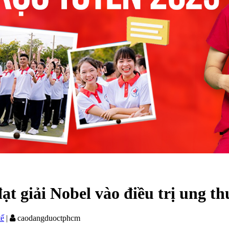
t giải Nobel vào điều trị ung th
tế
|
caodangduoctphcm