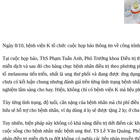
Ngày 8/10, bệnh viện K tổ chức cuộc họp báo thông tin về công trìn
Tại cuộc họp báo, ThS Phạm Tuấn Anh, Phó Trưởng khoa Điều trị the
miễn dịch và sau đó cho hàng chục bệnh nhân điều trị theo phương phá
tố melanoma tiến triển, nhất là ung thư phổi và đang được ứng dụn
chưa có kết luận chung nhưng đánh giá trên từng tình trạng bệnh nh
nghiệm lâm sàng cho hay. Hiện, không chỉ có bệnh viện K mà liệ
Tùy từng tình trạng, độ tuổi, cân nặng của bệnh nhân mà chi phí điều
hứa sẽ hỗ trợ cho bệnh nhân, ví dụ dùng 4 lọ sẽ được tặng 2 lọ; ở ch
Tuy nhiên, biện pháp này không có khả năng điều trị dứt điểm các khố
cuộc sống cho bệnh nhân mắc bệnh ung thư. TS Lê Văn Quảng, Phó Gi
pháp điều trị miễn dịch ra đời không có nghĩa các liệu pháp truyền t