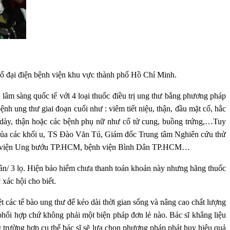
số đại điện bệnh viện khu vực thành phố Hồ Chí Minh.
âm sàng quốc tế với 4 loại thuốc điều trị ung thư bằng phương pháp
nh ung thư giai đoạn cuối như : viêm tiết niệu, thận, đầu mặt cố, hắc
dạ dày, thận hoặc các bệnh phụ nữ như cổ tử cung, buồng trứng,…Tuy
ăn của các khối u, TS Đào Văn Tú, Giám đốc Trung tâm Nghiên cứu thử
bệnh viện Ung bướu TP.HCM, bệnh viện Bình Dân TP.HCM…
 tuần/ 3 lọ. Hiện bảo hiểm chưa thanh toán khoản này nhưng hãng thuốc
xác hội cho biết.
t các tế bào ung thư để kéo dài thời gian sống và nâng cao chất lượng
hối hợp chứ không phải một biện pháp đơn lẻ nào. Bác sĩ khẳng liệu
ng trường hợp cụ thể bác sĩ sẽ lựa chọn phương pháp phát huy hiệu quả