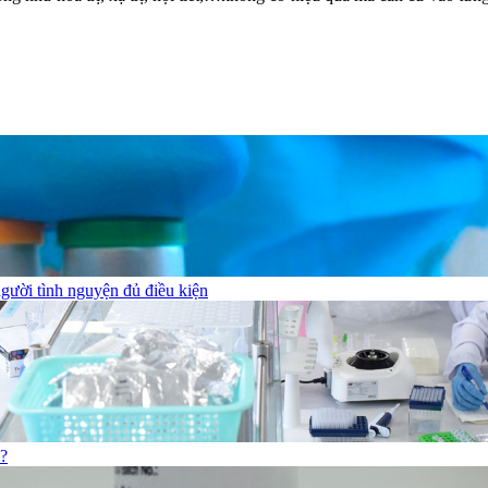
gười tình nguyện đủ điều kiện
o?