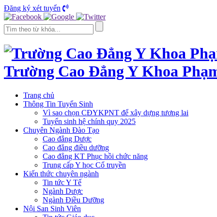
Đăng ký xét tuyển
Trường Cao Đẳng Y Khoa Phạ
Trang chủ
Thông Tin Tuyển Sinh
Vì sao chọn CĐYKPNT để xây dựng tương lai
Tuyển sinh hệ chính quy 2025
Chuyên Ngành Đào Tạo
Cao đẳng Dược
Cao đẳng điều dưỡng
Cao đẳng KT Phục hồi chức năng
Trung cấp Y học Cổ truyền
Kiến thức chuyên ngành
Tin tức Y Tế
Ngành Dược
Ngành Điều Dưỡng
Nội San Sinh Viên