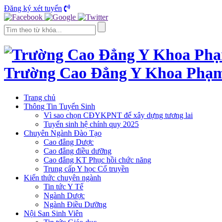
Đăng ký xét tuyển
Trường Cao Đẳng Y Khoa Phạ
Trang chủ
Thông Tin Tuyển Sinh
Vì sao chọn CĐYKPNT để xây dựng tương lai
Tuyển sinh hệ chính quy 2025
Chuyên Ngành Đào Tạo
Cao đẳng Dược
Cao đẳng điều dưỡng
Cao đẳng KT Phục hồi chức năng
Trung cấp Y học Cổ truyền
Kiến thức chuyên ngành
Tin tức Y Tế
Ngành Dược
Ngành Điều Dưỡng
Nội San Sinh Viên