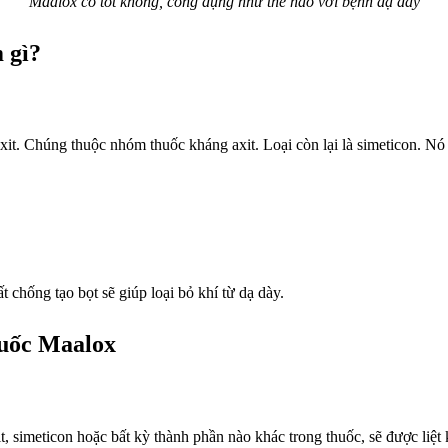
Maalox có tốt không, công dụng như thế nào với bệnh dạ dày
 gì?
roxit. Chúng thuộc nhóm thuốc kháng axit.
Loại còn lại là simeticon. N
 chống tạo bọt sẽ giúp loại bỏ khí từ dạ dày.
huốc Maalox
, simeticon hoặc bất kỳ thành phần nào khác trong thuốc, sẽ được liệt 