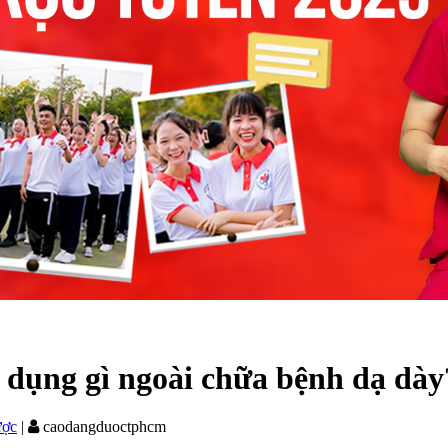
 dụng gì ngoài chữa bệnh dạ dày
ược
|
caodangduoctphcm