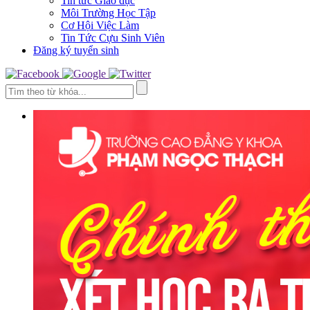
Tin tức Giáo dục
Môi Trường Học Tập
Cơ Hội Việc Làm
Tin Tức Cựu Sinh Viên
Đăng ký tuyển sinh