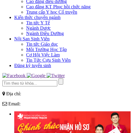
Cao đẳng điều dưỡng
Cao đẳng KT Phục hồi chức năng
Trung cấp Y học Cổ truyền
Kiến thức chuyên ngành
Tin tức Y Tế
Ngành Dược
Ngành Điều Dưỡng
Nội San Sinh Viên
Tin tức Giáo dục
Môi Trường Học Tập
Cơ Hội Việc Làm
Tin Tức Cựu Sinh Viên
Đăng ký tuyển sinh
Địa chỉ:
Email: