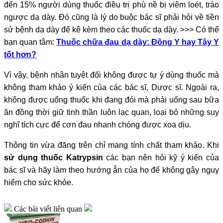
đến 15% người dùng thuốc điều trị phù nề bị viêm loét, trào
ngược dạ dày. Đó cũng là lý do buộc bác sĩ phải hỏi về tiền
sử bệnh dạ dày để kê kèm theo các thuốc dạ dày. >>> Có thể
bạn quan tâm:
Thuốc chữa đau dạ dày: Đông Y hay Tây Y
tốt hơn?
Vì vậy, bệnh nhân tuyệt đối không được tự ý dùng thuốc mà
không tham khảo ý kiến của các bác sĩ, Dược sĩ. Ngoài ra,
không được uống thuốc khi đang đói mà phải uống sau bữa
ăn đồng thời giữ tinh thần luôn lạc quan, loại bỏ những suy
nghĩ tích cực để cơn đau nhanh chóng được xoa dịu.
Thông tin vừa đăng trên chỉ mang tính chất tham khảo. Khi
sử dụng thuốc Katrypsin
các bạn nên hỏi kỹ ý kiến của
bác sĩ và hãy làm theo hướng ẫn của họ để không gây nguy
hiểm cho sức khỏe.
Các bài viết liên quan