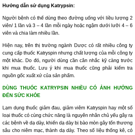
Hướng dẫn sử dụng Katrypsin:
Người bệnh có thể dùng theo đường uống với liều lượng 2
viên/ 1 lần và 3 – 4 lần mỗi ngày hoặc ngậm dưới lưỡi 4 – 6
viên và chia làm nhiều lần.
Hiện nay, trên thị trường ngành Dược có rất nhiều công ty
cung cấp thuốc Katryspin nhưng chất lượng của mỗi công ty
một khác. Do đó, người dùng cần cân nhắc kỹ càng trước
khi mua thuốc. Lưu ý khi mua thuốc cũng phải kiểm tra
nguồn gốc xuất xứ của sản phẩm.
DÙNG THUỐC
KATRYPSIN NHIỀU CÓ ẢNH HƯỞNG
ĐẾN SỨC KHỎE
Lạm dụng thuốc giảm đau, giảm viêm Katryspin hay một số
loại thuốc có cùng chức năng là nguyên nhân chủ yếu gây ra
các bệnh về dạ dày, khiến dạ dày bị bào mòn gây tổn thương
sâu cho niêm mạc, thành dạ dày. Theo số liệu thống kê, có