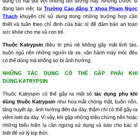
dụng có hại đối với những đối tượng này. Nhưng Dược sĩ
đang làm việc tại
Trường Cao đẳng Y khoa Phạm Ngọc
Thạch
khuyên chỉ sử dụng trong những trường hợp cần
thiết và tuân theo chỉ định của bác sĩ để đảm bảo an toàn
sức khỏe cho mẹ và con trẻ.
Thuốc Katrypsin
điều trị phù nề không gây mất tỉnh táo,
buồn ngủ nên những người lái xe, vận hành máy móc đều
có thể dùng mà không sợ bị ảnh hưởng.
NHỮNG TÁC DỤNG CÓ THỂ GẶP PHẢI KHI
DÙNG KATRYPSIN
Thuốc Katryspin có thể gây ra một số
tác dụng phụ khi
dùng thuốc Katrypsin
như hoa mắt chóng mặt, buồn nôn,
tăng huyết áp, ảnh hưởng đến dạ dày, thậm chí có thể gây ra
viêm loét dạ dày. Vì vậy, khi gặp những triệu chứng nên hoặc
những biểu hiện lạ cần ngưng sử dụng và báo cho bác sĩ
biết để xử lý kịp thời.