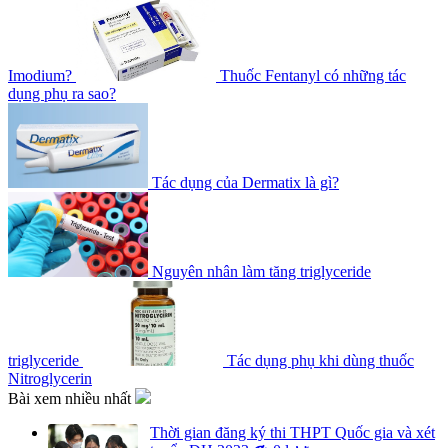
Imodium?
Thuốc Fentanyl có những tác
dụng phụ ra sao?
Tác dụng của Dermatix là gì?
Nguyên nhân làm tăng triglyceride
triglyceride
Tác dụng phụ khi dùng thuốc
Nitroglycerin
Bài xem nhiều nhất
Thời gian đăng ký thi THPT Quốc gia và xét