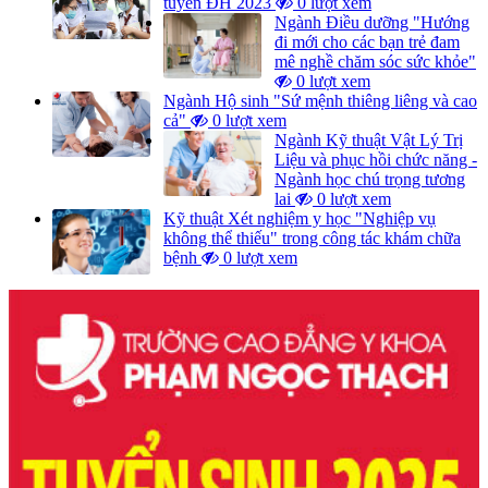
tuyển ĐH 2023
0 lượt xem
Ngành Điều dưỡng "Hướng
đi mới cho các bạn trẻ đam
mê nghề chăm sóc sức khỏe"
0 lượt xem
Ngành Hộ sinh "Sứ mệnh thiêng liêng và cao
cả"
0 lượt xem
Ngành Kỹ thuật Vật Lý Trị
Liệu và phục hồi chức năng -
Ngành học chú trọng tương
lai
0 lượt xem
Kỹ thuật Xét nghiệm y học "Nghiệp vụ
không thể thiếu" trong công tác khám chữa
bệnh
0 lượt xem