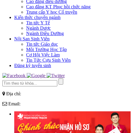
Cao đẳng điều dưỡng
Cao đẳng KT Phục hồi chức năng
Trung cấp Y học Cổ truyền
Kiến thức chuyên ngành
Tin tức Y Tế
Ngành Dược
Ngành Điều Dưỡng
Nội San Sinh Viên
Tin tức Giáo dục
Môi Trường Học Tập
Cơ Hội Việc Làm
Tin Tức Cựu Sinh Viên
Đăng ký tuyển sinh
Địa chỉ:
Email: