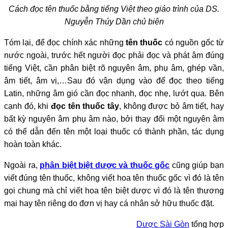
Cách đọc tên thuốc bằng tiếng Việt theo giáo trình của DS.
Nguyễn Thúy Dần chủ biên
Tóm lại, để đọc chính xác những
tên thuốc
có nguồn gốc từ
nước ngoài, trước hết người đọc phải đọc và phát âm đúng
tiếng Việt, cần phân biệt rõ nguyên âm, phụ âm, ghép vần,
âm tiết, âm vị,…Sau đó vận dụng vào để đọc theo tiếng
Latin, những âm gió cần đọc nhanh, đọc nhẹ, lướt qua. Bên
cạnh đó, khi
đọc tên thuốc tây
, không được bỏ âm tiết, hay
bất kỳ nguyên âm phụ âm nào, bởi thay đổi một nguyên âm
có thể dẫn đến tên một loại thuốc có thành phần, tác dụng
hoàn toàn khác.
Ngoài ra,
phân biệt biệt dược và thuốc gốc
cũng giúp bạn
viết đúng tên thuốc, không viết hoa tên thuốc gốc vì đó là tên
gọi chung mà chỉ viết hoa tên biệt dược vì đó là tên thương
mại hay tên riêng do đơn vị hay cá nhân sở hữu thuốc đặt.
Dược Sài Gòn
tổng hợp