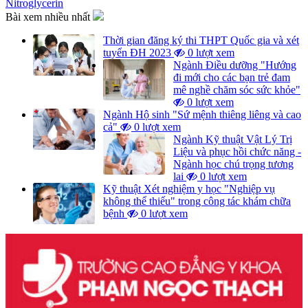
Nitroglycerin
Bài xem nhiều nhất
Thời gian đăng ký thi THPT Quốc gia và xét
tuyển ĐH 2023
0 lượt xem
Ngành Điều dưỡng "Hướng
đi mới cho các bạn trẻ đam
mê nghề chăm sóc sức khỏe"
0 lượt xem
Ngành Hộ sinh "Sứ mệnh thiêng liêng và cao
cả"
0 lượt xem
Ngành Kỹ thuật Vật Lý Trị
Liệu và phục hồi chức năng -
Ngành học chú trọng tương
lai
0 lượt xem
Kỹ thuật Xét nghiệm y học "Nghiệp vụ
không thể thiếu" trong công tác khám chữa
bệnh
0 lượt xem