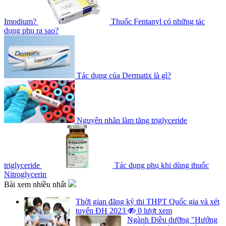
Imodium?
Thuốc Fentanyl có những tác
dụng phụ ra sao?
Tác dụng của Dermatix là gì?
Nguyên nhân làm tăng triglyceride
triglyceride
Tác dụng phụ khi dùng thuốc
Nitroglycerin
Bài xem nhiều nhất
Thời gian đăng ký thi THPT Quốc gia và xét
tuyển ĐH 2023
0 lượt xem
Ngành Điều dưỡng "Hướng