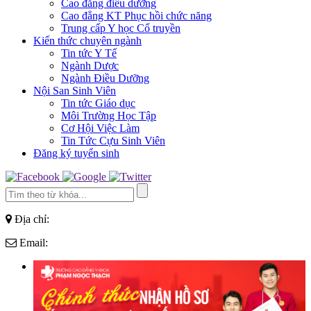
Cao đẳng điều dưỡng
Cao đẳng KT Phục hồi chức năng
Trung cấp Y học Cổ truyền
Kiến thức chuyên ngành
Tin tức Y Tế
Ngành Dược
Ngành Điều Dưỡng
Nội San Sinh Viên
Tin tức Giáo dục
Môi Trường Học Tập
Cơ Hội Việc Làm
Tin Tức Cựu Sinh Viên
Đăng ký tuyển sinh
Địa chỉ:
Email: