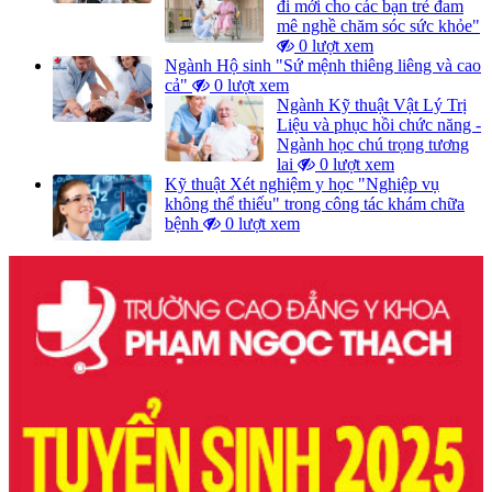
đi mới cho các bạn trẻ đam
mê nghề chăm sóc sức khỏe"
0 lượt xem
Ngành Hộ sinh "Sứ mệnh thiêng liêng và cao
cả"
0 lượt xem
Ngành Kỹ thuật Vật Lý Trị
Liệu và phục hồi chức năng -
Ngành học chú trọng tương
lai
0 lượt xem
Kỹ thuật Xét nghiệm y học "Nghiệp vụ
không thể thiếu" trong công tác khám chữa
bệnh
0 lượt xem