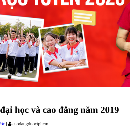
đại học và cao đẳng năm 2019
ược
|
caodangduoctphcm