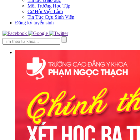
Tin tức Giáo dục
Môi Trường Học Tập
Cơ Hội Việc Làm
Tin Tức Cựu Sinh Viên
Đăng ký tuyển sinh