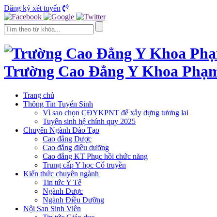
Đăng ký xét tuyển
Trường Cao Đẳng Y Khoa Phạ
Trang chủ
Thông Tin Tuyển Sinh
Vì sao chọn CĐYKPNT để xây dựng tương lai
Tuyển sinh hệ chính quy 2025
Chuyên Ngành Đào Tạo
Cao đẳng Dược
Cao đẳng điều dưỡng
Cao đẳng KT Phục hồi chức năng
Trung cấp Y học Cổ truyền
Kiến thức chuyên ngành
Tin tức Y Tế
Ngành Dược
Ngành Điều Dưỡng
Nội San Sinh Viên