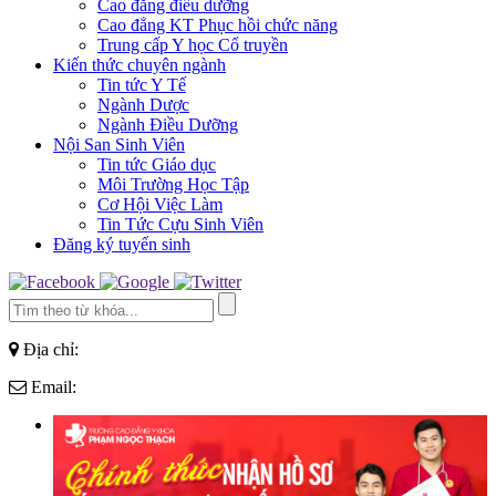
Cao đẳng điều dưỡng
Cao đẳng KT Phục hồi chức năng
Trung cấp Y học Cổ truyền
Kiến thức chuyên ngành
Tin tức Y Tế
Ngành Dược
Ngành Điều Dưỡng
Nội San Sinh Viên
Tin tức Giáo dục
Môi Trường Học Tập
Cơ Hội Việc Làm
Tin Tức Cựu Sinh Viên
Đăng ký tuyển sinh
Địa chỉ:
Email: