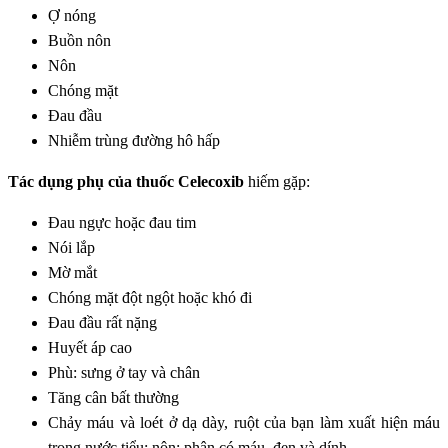
Ợ nóng
Buồn nôn
Nôn
Chóng mặt
Đau đầu
Nhiễm trùng đường hô hấp
Tác dụng phụ của thuốc Celecoxib
hiếm gặp:
Đau ngực hoặc đau tim
Nói lắp
Mờ mắt
Chóng mặt đột ngột hoặc khó đi
Đau đầu rất nặng
Huyết áp cao
Phù: sưng ở tay và chân
Tăng cân bất thường
Chảy máu và loét ở dạ dày, ruột của bạn làm xuất hiện máu
trong nước tiểu; nôn; phân có máu, đen và dính