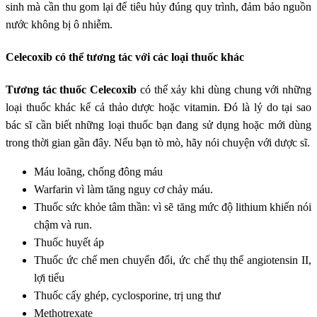
sinh mà cần thu gom lại để tiêu hủy đúng quy trình, đảm bảo nguồn
nước không bị ô nhiễm.
Celecoxib có thể tương tác với các loại thuốc khác
Tương tác thuốc Celecoxib
có thể xảy khi dùng chung với những
loại thuốc khác kể cả thảo dược hoặc vitamin. Đó là lý do tại sao
bác sĩ cần biết những loại thuốc bạn đang sử dụng hoặc mới dùng
trong thời gian gần đây. Nếu bạn tò mò, hãy nói chuyện với dược sĩ.
Máu loãng, chống đông máu
Warfarin vì làm tăng nguy cơ chảy máu.
Thuốc sức khỏe tâm thần: vì sẽ tăng mức độ lithium khiến nói
chậm và run.
Thuốc huyết áp
Thuốc ức chế men chuyển đổi, ức chế thụ thể angiotensin II,
lợi tiểu
Thuốc cấy ghép, cyclosporine, trị ung thư
Methotrexate