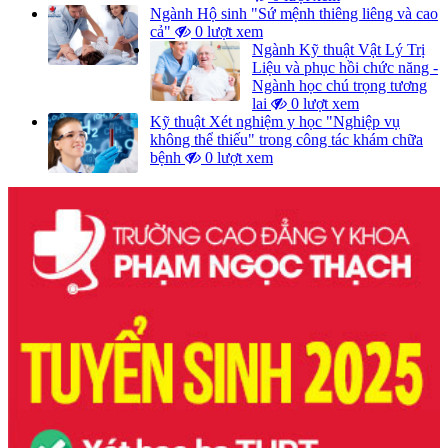
Ngành Hộ sinh "Sứ mệnh thiêng liêng và cao
cả"
0 lượt xem
Ngành Kỹ thuật Vật Lý Trị
Liệu và phục hồi chức năng -
Ngành học chú trọng tương
lai
0 lượt xem
Kỹ thuật Xét nghiệm y học "Nghiệp vụ
không thể thiếu" trong công tác khám chữa
bệnh
0 lượt xem