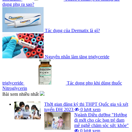
dụng phụ ra sao?
Tác dụng của Dermatix là gì?
Nguyên nhân làm tăng triglyceride
triglyceride
Tác dụng phụ khi dùng thuốc
Nitroglycerin
Bài xem nhiều nhất
Thời gian đăng ký thi THPT Quốc gia và xét
tuyển ĐH 2023
0 lượt xem
Ngành Điều dưỡng "Hướng
đi mới cho các bạn trẻ đam
mê nghề chăm sóc sức khỏe"
0 lượt xem