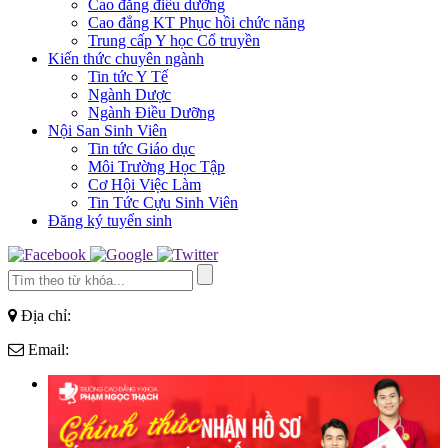
Cao đẳng điều dưỡng
Cao đẳng KT Phục hồi chức năng
Trung cấp Y học Cổ truyền
Kiến thức chuyên ngành
Tin tức Y Tế
Ngành Dược
Ngành Điều Dưỡng
Nội San Sinh Viên
Tin tức Giáo dục
Môi Trường Học Tập
Cơ Hội Việc Làm
Tin Tức Cựu Sinh Viên
Đăng ký tuyển sinh
Địa chỉ:
Email: