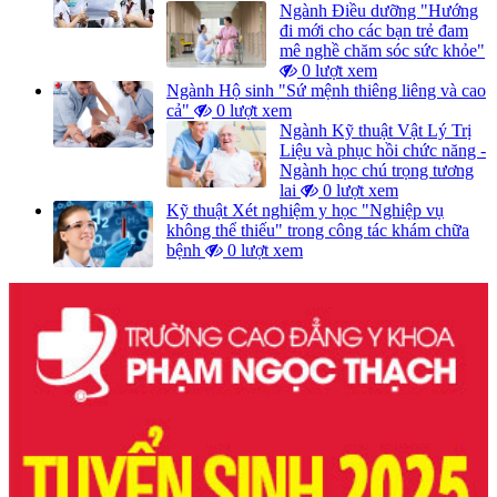
Ngành Điều dưỡng "Hướng
đi mới cho các bạn trẻ đam
mê nghề chăm sóc sức khỏe"
0 lượt xem
Ngành Hộ sinh "Sứ mệnh thiêng liêng và cao
cả"
0 lượt xem
Ngành Kỹ thuật Vật Lý Trị
Liệu và phục hồi chức năng -
Ngành học chú trọng tương
lai
0 lượt xem
Kỹ thuật Xét nghiệm y học "Nghiệp vụ
không thể thiếu" trong công tác khám chữa
bệnh
0 lượt xem