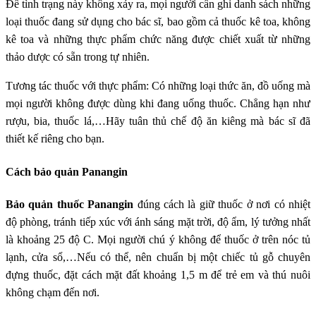
Để tình trạng này không xảy ra, mọi người cần ghi danh sách những
loại thuốc đang sử dụng cho bác sĩ, bao gồm cả thuốc kê toa, không
kê toa và những thực phẩm chức năng được chiết xuất từ những
thảo dược có sẵn trong tự nhiên.
Tương tác thuốc với thực phẩm: Có những loại thức ăn, đồ uống mà
mọi người không được dùng khi đang uống thuốc. Chẳng hạn như
rượu, bia, thuốc lá,…Hãy tuân thủ chế độ ăn kiêng mà bác sĩ đã
thiết kế riêng cho bạn.
Cách bảo quản Panangin
Bảo quản thuốc Panangin
đúng cách là giữ thuốc ở nơi có nhiệt
độ phòng, tránh tiếp xúc với ánh sáng mặt trời, độ ẩm, lý tưởng nhất
là khoảng 25 độ C. Mọi người chú ý không để thuốc ở trên nóc tủ
lạnh, cửa sổ,…Nếu có thể, nên chuẩn bị một chiếc tủ gỗ chuyên
đựng thuốc, đặt cách mặt đất khoảng 1,5 m để trẻ em và thú nuôi
không chạm đến nơi.