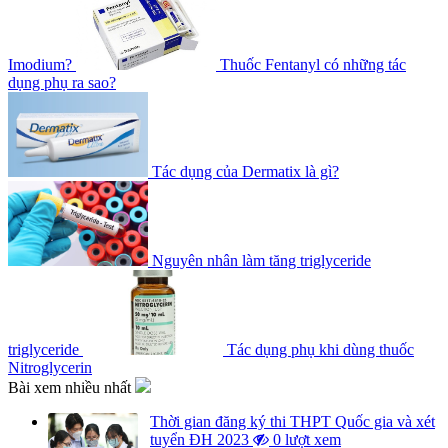
Imodium?
Thuốc Fentanyl có những tác
dụng phụ ra sao?
Tác dụng của Dermatix là gì?
Nguyên nhân làm tăng triglyceride
triglyceride
Tác dụng phụ khi dùng thuốc
Nitroglycerin
Bài xem nhiều nhất
Thời gian đăng ký thi THPT Quốc gia và xét
tuyển ĐH 2023
0 lượt xem