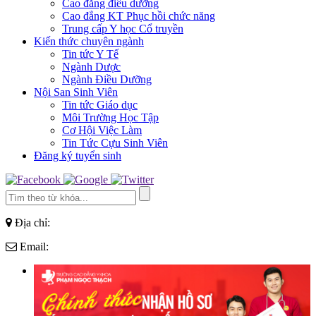
Cao đẳng điều dưỡng
Cao đẳng KT Phục hồi chức năng
Trung cấp Y học Cổ truyền
Kiến thức chuyên ngành
Tin tức Y Tế
Ngành Dược
Ngành Điều Dưỡng
Nội San Sinh Viên
Tin tức Giáo dục
Môi Trường Học Tập
Cơ Hội Việc Làm
Tin Tức Cựu Sinh Viên
Đăng ký tuyển sinh
Địa chỉ:
Email: