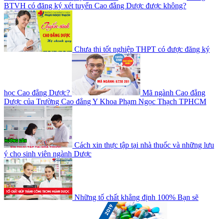
BTVH có đăng ký xét tuyển Cao đẳng Dược được không?
Chưa thi tốt nghiệp THPT có được đăng ký
học Cao đẳng Dược?
Mã ngành Cao đẳng
Dược của Trường Cao đẳng Y Khoa Phạm Ngọc Thạch TPHCM
Cách xin thực tập tại nhà thuốc và những lưu
ý cho sinh viên ngành Dược
Những tố chất khẳng định 100% Bạn sẽ