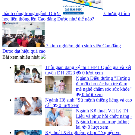
thành công trong ngành Dược
Chương trình
học liên thông lên Cao đẳng Dược như thế nào?
7 kinh nghiệm giúp sinh viên Cao đẳng
Dược đạt hiệu quả cao
Bài xem nhiều nhất
Thời gian đăng ký thi THPT Quốc gia và xét
tuyển ĐH 2023
0 lượt xem
Ngành Điều dưỡng "Hướng
đi mới cho các bạn trẻ đam
mê nghề chăm sóc sức khỏe"
0 lượt xem
Ngành Hộ sinh "Sứ mệnh thiêng liêng và cao
cả"
0 lượt xem
Ngành Kỹ thuật Vật Lý Trị
Liệu và phục hồi chức năng -
Ngành học chú trọng tương
lai
0 lượt xem
Kỹ thuật Xét nghiệm y học "Nghiệp vụ