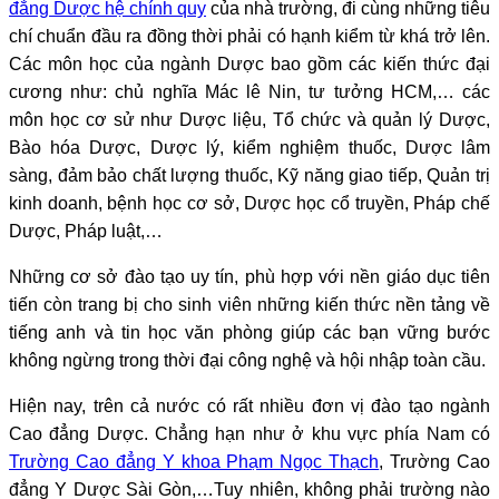
đẳng Dược hệ chính quy
của nhà trường, đi cùng những tiêu
chí chuẩn đầu ra đồng thời phải có hạnh kiểm từ khá trở lên.
Các môn học của ngành Dược bao gồm các kiến thức đại
cương như: chủ nghĩa Mác lê Nin, tư tưởng HCM,… các
môn học cơ sử như Dược liệu, Tổ chức và quản lý Dược,
Bào hóa Dược, Dược lý, kiểm nghiệm thuốc, Dược lâm
sàng, đảm bảo chất lượng thuốc, Kỹ năng giao tiếp, Quản trị
kinh doanh, bệnh học cơ sở, Dược học cổ truyền, Pháp chế
Dược, Pháp luật,…
Những cơ sở đào tạo uy tín, phù hợp với nền giáo dục tiên
tiến còn trang bị cho sinh viên những kiến thức nền tảng về
tiếng anh và tin học văn phòng giúp các bạn vững bước
không ngừng trong thời đại công nghệ và hội nhập toàn cầu.
Hiện nay, trên cả nước có rất nhiều đơn vị đào tạo ngành
Cao đẳng Dược. Chẳng hạn như ở khu vực phía Nam có
Trường Cao đẳng Y khoa Phạm Ngọc Thạch
, Trường Cao
đẳng Y Dược Sài Gòn,…Tuy nhiên, không phải trường nào