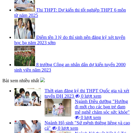
Thi THPT: Dự kiến thi tốt nghiệp THPT 6 môn
từ năm 2025
Điểm tên 3 lý do thí sinh nên đăng ký xét tuyển
học bạ năm 2023 sớm
8 trường Công an nhân dân dự kiến tuyển 2000
sinh viên năm 2023
Bài xem nhiều nhất
Thời gian đăng ký thi THPT Quốc gia và xét
tuyển ĐH 2023
0 lượt xem
Ngành Điều dưỡng "Hướng
đi mới cho các bạn trẻ đam
mê nghề chăm sóc sức khỏe"
0 lượt xem
Ngành Hộ sinh "Sứ mệnh thiêng liêng và cao
cả"
0 lượt xem