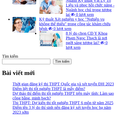
Ngành Kỹ thuật Vật Lý Trị
Liệu và phục hồi chức năng -
Ngành học chú trọng tương
lai
0 lượt xem
Kỹ thuật Xét nghiệm y học "Nghiệp vụ
không thể thiếu" trong công tác khám chữa
bệnh
0 lượt xem
8 lý do chọn CĐ Y Khoa
Phạm Ngọc Thạch là nơi
ngời sáng tương lai?
0
lượt xem
Tìm kiếm
Tìm kiếm
Bài viết mới
Thời gian đăng ký thi THPT Quốc gia và xét tuyển ĐH 2023
Điểm liệt thi tốt nghiệp THPT là mấy điểm?
Dự thảo thí điểm thi tốt nghiệp THPT trên máy tính: Làm sao
công bằng, minh bạch?
Thi THPT: Dự kiến thi tốt nghiệp THPT 6 môn từ năm 2025
Điểm tên 3 lý do thí sinh nên đăng ký xét tuyển học bạ năm
2023 sớm