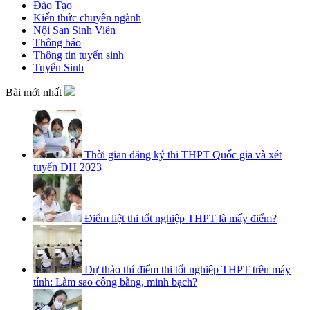
Đào Tạo
Kiến thức chuyên ngành
Nội San Sinh Viên
Thông báo
Thông tin tuyển sinh
Tuyển Sinh
Bài mới nhất
Thời gian đăng ký thi THPT Quốc gia và xét
tuyển ĐH 2023
Điểm liệt thi tốt nghiệp THPT là mấy điểm?
Dự thảo thí điểm thi tốt nghiệp THPT trên máy
tính: Làm sao công bằng, minh bạch?