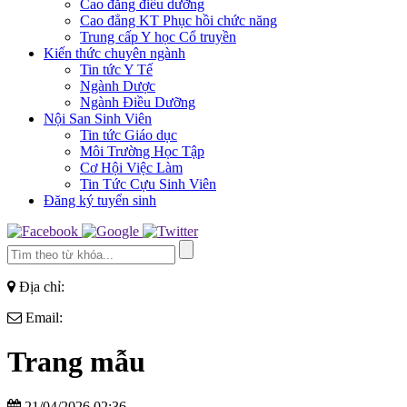
Cao đẳng điều dưỡng
Cao đẳng KT Phục hồi chức năng
Trung cấp Y học Cổ truyền
Kiến thức chuyên ngành
Tin tức Y Tế
Ngành Dược
Ngành Điều Dưỡng
Nội San Sinh Viên
Tin tức Giáo dục
Môi Trường Học Tập
Cơ Hội Việc Làm
Tin Tức Cựu Sinh Viên
Đăng ký tuyển sinh
Địa chỉ:
Email:
Trang mẫu
21/04/2026 02:36