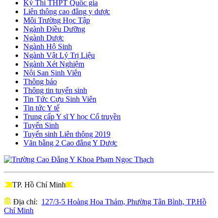
Kỳ Thi THPT Quốc gia
Liên thông cao đẳng y dược
Môi Trường Học Tập
Ngành Điều Dưỡng
Ngành Dược
Ngành Hộ Sinh
Ngành Vật Lý Trị Liệu
Ngành Xét Nghiệm
Nội San Sinh Viên
Thông báo
Thông tin tuyển sinh
Tin Tức Cựu Sinh Viên
Tin tức Y tế
Trung cấp Y sĩ Y học Cổ truyền
Tuyển Sinh
Tuyển sinh Liên thông 2019
Văn bằng 2 Cao đẳng Y Dược
TP. Hồ Chí Minh
Địa chỉ:
127/3-5 Hoàng Hoa Thám, Phường Tân Bình, TP.Hồ
Chí Minh