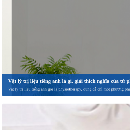
Vật lý trị liệu tiếng anh là gì, giải thích nghĩa của từ
Vật lý trị liệu tiếng anh gọi là physiotherapy, dùng để chỉ một phương ph