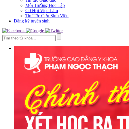
Tin tức Giáo dục
Môi Trường Học Tập
Cơ Hội Việc Làm
Tin Tức Cựu Sinh Viên
Đăng ký tuyển sinh