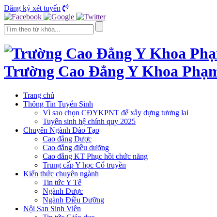
Đăng ký xét tuyển
Trường Cao Đẳng Y Khoa Phạ
Trang chủ
Thông Tin Tuyển Sinh
Vì sao chọn CĐYKPNT để xây dựng tương lai
Tuyển sinh hệ chính quy 2025
Chuyên Ngành Đào Tạo
Cao đẳng Dược
Cao đẳng điều dưỡng
Cao đẳng KT Phục hồi chức năng
Trung cấp Y học Cổ truyền
Kiến thức chuyên ngành
Tin tức Y Tế
Ngành Dược
Ngành Điều Dưỡng
Nội San Sinh Viên