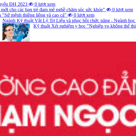
 tuyển ĐH 2023
0 lượt xem
mới cho các bạn trẻ đam mê nghề chăm sóc sức khỏe"
0 lượt xem
 "Sứ mệnh thiêng liêng và cao cả"
0 lượt xem
Ngành Kỹ thuật Vật Lý Trị Liệu và phục hồi chức năng - Ngành học 
Kỹ thuật Xét nghiệm y học "Nghiệp vụ không thể th