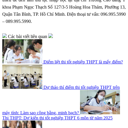
khoa Phạm Ngọc Thạch Số 127/3-5 Hoàng Hoa Thám, Phường 13,
Quận Tân Bình, TP. Hồ Chí Minh. Điện thoại tư vấn: 096.995.5990
– 089.995.5990.
Các bài viết liên quan
Điểm liệt thi tốt nghiệp THPT là mấy điểm?
Dự thảo thí điểm thi tốt nghiệp THPT trên
máy tính: Làm sao công bằng, minh bạch?
Thi THPT: Dự kiến thi tốt nghiệp THPT 6 môn từ năm 2025