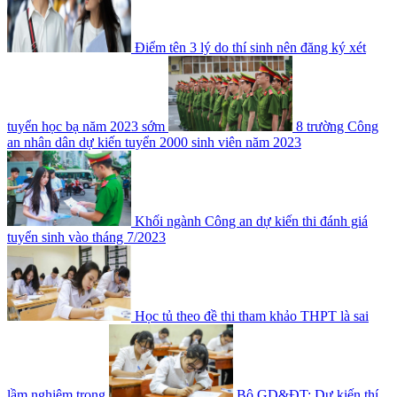
Điểm tên 3 lý do thí sinh nên đăng ký xét
tuyển học bạ năm 2023 sớm
8 trường Công
an nhân dân dự kiến tuyển 2000 sinh viên năm 2023
Khối ngành Công an dự kiến thi đánh giá
tuyển sinh vào tháng 7/2023
Học tủ theo đề thi tham khảo THPT là sai
lầm nghiêm trọng
Bộ GD&ĐT: Dự kiến thí