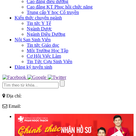
Cao đẳng điều dưỡng
Cao đẳng KT Phục hồi chức năng
Trung cấp Y học Cổ truyền
Kiến thức chuyên ngành
Tin tức Y Tế
Ngành Dược
Ngành Điều Dưỡng
Nội San Sinh Viên
Tin tức Giáo dục
Môi Trường Học Tập
Cơ Hội Việc Làm
Tin Tức Cựu Sinh Viên
Đăng ký tuyển sinh
Địa chỉ:
Email: