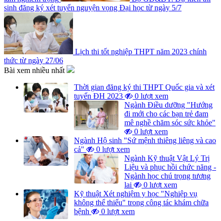
sinh đăng ký xét tuyển nguyện vọng Đại học từ ngày 5/7
Lịch thi tốt nghiệp THPT năm 2023 chính
thức từ ngày 27/06
Bài xem nhiều nhất
Thời gian đăng ký thi THPT Quốc gia và xét
tuyển ĐH 2023
0 lượt xem
Ngành Điều dưỡng "Hướng
đi mới cho các bạn trẻ đam
mê nghề chăm sóc sức khỏe"
0 lượt xem
Ngành Hộ sinh "Sứ mệnh thiêng liêng và cao
cả"
0 lượt xem
Ngành Kỹ thuật Vật Lý Trị
Liệu và phục hồi chức năng -
Ngành học chú trọng tương
lai
0 lượt xem
Kỹ thuật Xét nghiệm y học "Nghiệp vụ
không thể thiếu" trong công tác khám chữa
bệnh
0 lượt xem