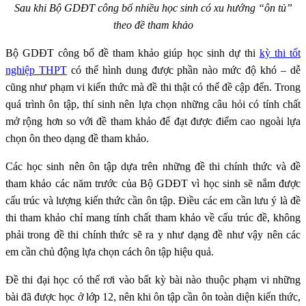
Sau khi Bộ GDĐT công bố nhiều học sinh có xu hướng “ôn tủ”
theo đề tham khảo
Bộ GDĐT công bố đề tham khảo giúp học sinh dự thi
kỳ thi tốt
nghiệp THPT
có thể hình dung được phần nào mức độ khó – dễ
cũng như phạm vi kiến thức mà đề thi thật có thể đề cập đến. Trong
quá trình ôn tập, thí sinh nên lựa chọn những câu hỏi có tính chất
mở rộng hơn so với đề tham khảo để đạt được điểm cao ngoài lựa
chọn ôn theo dạng đề tham khảo.
Các học sinh nên ôn tập dựa trên những đề thi chính thức và đề
tham khảo các năm trước của Bộ GDĐT vì học sinh sẽ nắm được
cấu trúc và lượng kiến thức cần ôn tập. Điều các em cần lưu ý là đề
thi tham khảo chỉ mang tính chất tham khảo về cấu trúc đề, không
phải trong đề thi chính thức sẽ ra y như dạng đề như vậy nên các
em cần chủ động lựa chọn cách ôn tập hiệu quả.
Đề thi đại học có thể rơi vào bất kỳ bài nào thuộc phạm vi những
bài đã được học ở lớp 12, nên khi ôn tập cần ôn toàn diện kiến thức,