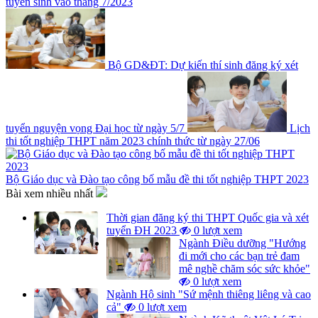
tuyển sinh vào tháng 7/2023
Bộ GD&ĐT: Dự kiến thí sinh đăng ký xét
tuyển nguyện vọng Đại học từ ngày 5/7
Lịch
thi tốt nghiệp THPT năm 2023 chính thức từ ngày 27/06
Bộ Giáo dục và Đào tạo công bố mẫu đề thi tốt nghiệp THPT 2023
Bài xem nhiều nhất
Thời gian đăng ký thi THPT Quốc gia và xét
tuyển ĐH 2023
0 lượt xem
Ngành Điều dưỡng "Hướng
đi mới cho các bạn trẻ đam
mê nghề chăm sóc sức khỏe"
0 lượt xem
Ngành Hộ sinh "Sứ mệnh thiêng liêng và cao
cả"
0 lượt xem