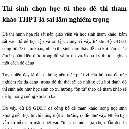
Thí sinh chọn học tủ theo đề thi tham
khảo THPT là sai lầm nghiêm trọng
Đề thi minh họa rất sát nên giáo viên và học sinh tham khảo, bám
sát vào đó để học tập và ôn tập. Cũng vì vậy, từ khi Bộ GDĐT
công bố đề tham khảo, nhiều thí sinh cảm thấy dễ thở khi nắm chắc
được phần kiến thức trong đề và tự tin vượt qua kỳ thi tốt nghiệp
một cách dễ dàng.
Tuy nhiên đây là điều không nên mắc phải vì câu hỏi của đề trắc
nghiệm rất đa dạng, trong đề thi thật sẽ có những câu hỏi đánh đố
thí sinh nếu như học sinh có xu hướng “ôn tủ” theo đề tham khảo sẽ
dễ bị luống cuống khi làm bài.
Do vậy, dù Bộ GDĐT đã công bố đề tham khảo, song học sinh
không nên học tủ chỉ đúng một xu hướng ra đề như vậy. Nhiều bạn
vẫn có niềm tin mãnh liệt vào “tủ” mà mình lựa chọn dẫn đến bi