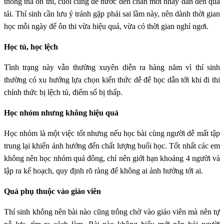
thong thả ôn thi, cuối cùng để nước đến chân mới nhảy dẫn đến quá
tải. Thí sinh cần lưu ý tránh gặp phải sai lầm này, nên dành thời gian
học mỗi ngày để ôn thi vừa hiệu quả, vừa có thời gian nghỉ ngơi.
Học tủ, học lệch
Tình trạng này vẫn thường xuyên diễn ra hàng năm vì thí sinh
thường có xu hướng lựa chọn kiến thức dễ để học dẫn tới khi đi thi
chính thức bị lệch tủ, điểm số bị thấp.
Học nhóm nhưng không hiệu quả
Học nhóm là một việc tốt nhưng nếu học bài cùng người dễ mất tập
trung lại khiến ảnh hưởng đến chất lượng buổi học. Tốt nhất các em
không nên học nhóm quá đông, chỉ nên giới hạn khoảng 4 người và
lập ra kế hoạch, quy định rõ ràng để không ai ảnh hưởng tới ai.
Quá phụ thuộc vào giáo viên
Thí sinh không nên bài nào cũng trông chờ vào giáo viên mà nên tự