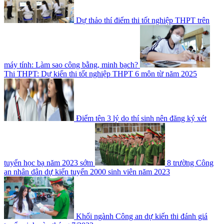
Dự thảo thí điểm thi tốt nghiệp THPT trên
máy tính: Làm sao công bằng, minh bạch?
Thi THPT: Dự kiến thi tốt nghiệp THPT 6 môn từ năm 2025
Điểm tên 3 lý do thí sinh nên đăng ký xét
tuyển học bạ năm 2023 sớm
8 trường Công
an nhân dân dự kiến tuyển 2000 sinh viên năm 2023
Khối ngành Công an dự kiến thi đánh giá