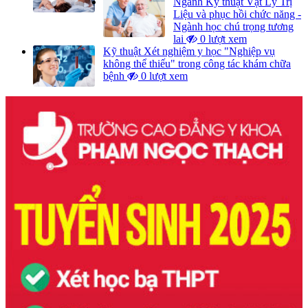
Ngành Kỹ thuật Vật Lý Trị
Liệu và phục hồi chức năng -
Ngành học chú trọng tương
lai
0 lượt xem
Kỹ thuật Xét nghiệm y học "Nghiệp vụ
không thể thiếu" trong công tác khám chữa
bệnh
0 lượt xem