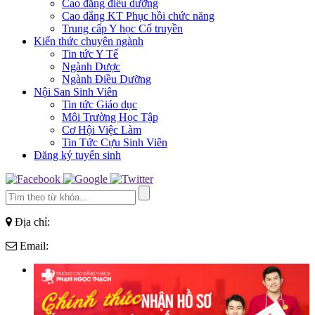
Cao đẳng điều dưỡng
Cao đẳng KT Phục hồi chức năng
Trung cấp Y học Cổ truyền
Kiến thức chuyên ngành
Tin tức Y Tế
Ngành Dược
Ngành Điều Dưỡng
Nội San Sinh Viên
Tin tức Giáo dục
Môi Trường Học Tập
Cơ Hội Việc Làm
Tin Tức Cựu Sinh Viên
Đăng ký tuyển sinh
Địa chỉ:
Email: