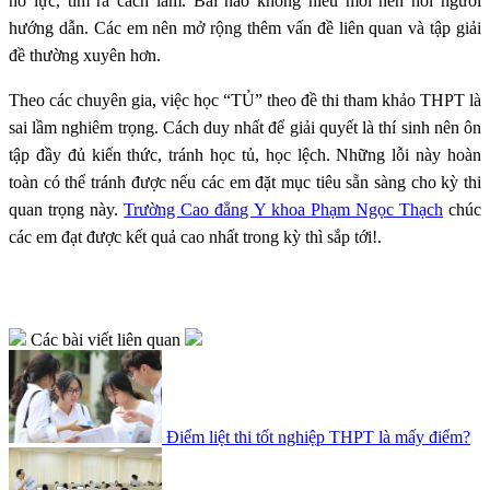
nỗ lực, tìm ra cách làm. Bài nào không hiểu mới nên hỏi người
hướng dẫn. Các em nên mở rộng thêm vấn đề liên quan và tập giải
đề thường xuyên hơn.
Theo các chuyên gia, việc học “TỦ” theo đề thi tham khảo THPT là
sai lầm nghiêm trọng. Cách duy nhất để giải quyết là thí sinh nên ôn
tập đầy đủ kiến thức, tránh học tủ, học lệch. Những lỗi này hoàn
toàn có thể tránh được nếu các em đặt mục tiêu sẵn sàng cho kỳ thi
quan trọng này.
Trường Cao đẳng Y khoa Phạm Ngọc Thạch
chúc
các em đạt được kết quả cao nhất trong kỳ thì sắp tới!.
Các bài viết liên quan
Điểm liệt thi tốt nghiệp THPT là mấy điểm?