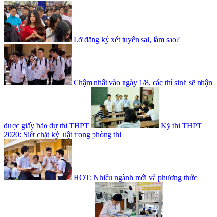
Lỡ đăng ký xét tuyển sai, làm sao?
Chậm nhất vào ngày 1/8, các thí sinh sẽ nhận
được giấy báo dự thi THPT
Kỳ thi THPT
2020: Siết chặt kỷ luật trong phòng thi
HOT: Nhiều ngành mới và phương thức