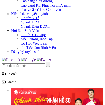
Cao đẳng điều dưỡng
Cao đẳng KT Phục hồi chức năng
Trung cấp Y học Cổ truyền
Kiến thức chuyên ngành
Tin tức Y Tế
Ngành Dược
Ngành Điều Dưỡng
Nội San Sinh Viên
Tin tức Giáo dục
Môi Trường Học Tập
Cơ Hội Việc Làm
Tin Tức Cựu Sinh Viên
Đăng ký tuyển sinh
Địa chỉ:
Email: