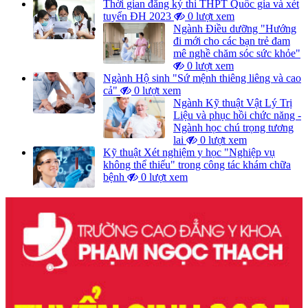
Thời gian đăng ký thi THPT Quốc gia và xét
tuyển ĐH 2023
0 lượt xem
Ngành Điều dưỡng "Hướng
đi mới cho các bạn trẻ đam
mê nghề chăm sóc sức khỏe"
0 lượt xem
Ngành Hộ sinh "Sứ mệnh thiêng liêng và cao
cả"
0 lượt xem
Ngành Kỹ thuật Vật Lý Trị
Liệu và phục hồi chức năng -
Ngành học chú trọng tương
lai
0 lượt xem
Kỹ thuật Xét nghiệm y học "Nghiệp vụ
không thể thiếu" trong công tác khám chữa
bệnh
0 lượt xem