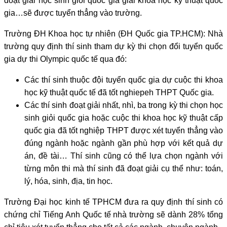
đoạt giải học sinh giỏi quốc gia giải khoa học kỹ thuật quốc
gia…sẽ được tuyển thẳng vào trường.
Trường ĐH Khoa học tự nhiên (ĐH Quốc gia TP.HCM): Nhà
trường quy định thí sinh tham dự kỳ thi chọn đổi tuyển quốc
gia dự thi Olympic quốc tế qua đó:
Các thí sinh thuộc đội tuyển quốc gia dự cuộc thi khoa
học kỹ thuật quốc tế đã tốt nghiepeh THPT Quốc gia.
Các thí sinh đoạt giải nhất, nhì, ba trong kỳ thi chọn học
sinh giỏi quốc gia hoặc cuộc thi khoa học kỹ thuật cấp
quốc gia đã tốt nghiệp THPT được xét tuyển thẳng vào
đúng ngành hoặc ngành gần phù hợp với kết quả dự
án, đề tài… Thí sinh cũng có thể lựa chọn ngành với
từng môn thi mà thí sinh đã đoạt giải cụ thể như: toán,
lý, hóa, sinh, địa, tin học.
Trường Đại học kinh tế TPHCM đưa ra quy định thí sinh có
chứng chỉ Tiếng Anh Quốc tế nhà trường sẽ dành 28% tổng