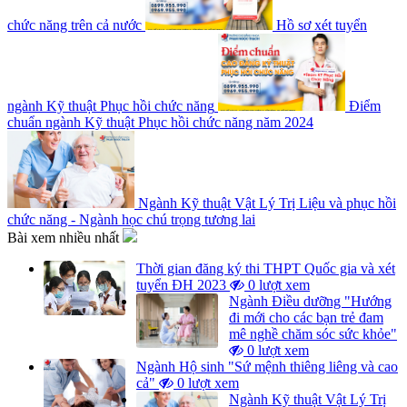
chức năng trên cả nước
Hồ sơ xét tuyển
ngành Kỹ thuật Phục hồi chức năng
Điểm
chuẩn ngành Kỹ thuật Phục hồi chức năng năm 2024
Ngành Kỹ thuật Vật Lý Trị Liệu và phục hồi
chức năng - Ngành học chú trọng tương lai
Bài xem nhiều nhất
Thời gian đăng ký thi THPT Quốc gia và xét
tuyển ĐH 2023
0 lượt xem
Ngành Điều dưỡng "Hướng
đi mới cho các bạn trẻ đam
mê nghề chăm sóc sức khỏe"
0 lượt xem
Ngành Hộ sinh "Sứ mệnh thiêng liêng và cao
cả"
0 lượt xem
Ngành Kỹ thuật Vật Lý Trị