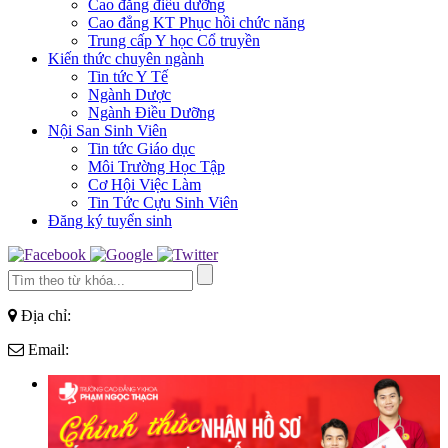
Cao đẳng điều dưỡng
Cao đẳng KT Phục hồi chức năng
Trung cấp Y học Cổ truyền
Kiến thức chuyên ngành
Tin tức Y Tế
Ngành Dược
Ngành Điều Dưỡng
Nội San Sinh Viên
Tin tức Giáo dục
Môi Trường Học Tập
Cơ Hội Việc Làm
Tin Tức Cựu Sinh Viên
Đăng ký tuyển sinh
Địa chỉ:
Email: