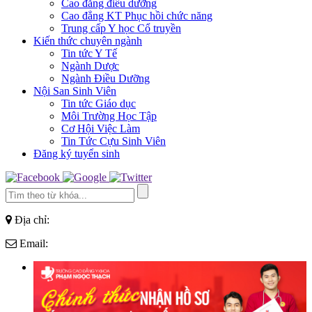
Cao đẳng điều dưỡng
Cao đẳng KT Phục hồi chức năng
Trung cấp Y học Cổ truyền
Kiến thức chuyên ngành
Tin tức Y Tế
Ngành Dược
Ngành Điều Dưỡng
Nội San Sinh Viên
Tin tức Giáo dục
Môi Trường Học Tập
Cơ Hội Việc Làm
Tin Tức Cựu Sinh Viên
Đăng ký tuyển sinh
Địa chỉ:
Email: