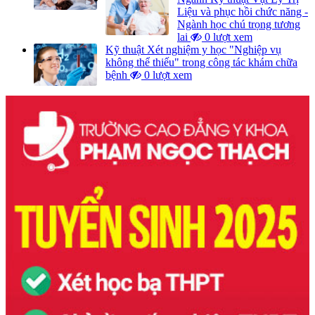
Liệu và phục hồi chức năng -
Ngành học chú trọng tương
lai
0 lượt xem
Kỹ thuật Xét nghiệm y học "Nghiệp vụ
không thể thiếu" trong công tác khám chữa
bệnh
0 lượt xem