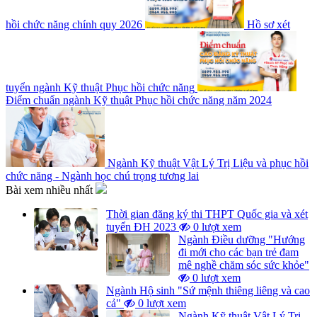
hồi chức năng chính quy 2026
Hồ sơ xét
tuyển ngành Kỹ thuật Phục hồi chức năng
Điểm chuẩn ngành Kỹ thuật Phục hồi chức năng năm 2024
Ngành Kỹ thuật Vật Lý Trị Liệu và phục hồi
chức năng - Ngành học chú trọng tương lai
Bài xem nhiều nhất
Thời gian đăng ký thi THPT Quốc gia và xét
tuyển ĐH 2023
0 lượt xem
Ngành Điều dưỡng "Hướng
đi mới cho các bạn trẻ đam
mê nghề chăm sóc sức khỏe"
0 lượt xem
Ngành Hộ sinh "Sứ mệnh thiêng liêng và cao
cả"
0 lượt xem
Ngành Kỹ thuật Vật Lý Trị