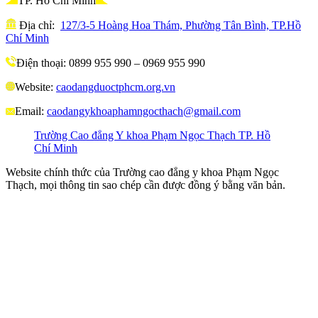
TP. Hồ Chí Minh
Địa chỉ:
127/3-5 Hoàng Hoa Thám, Phường Tân Bình, TP.Hồ
Chí Minh
Điện thoại: 0899 955 990 – 0969 955 990
Website:
caodangduoctphcm.org.vn
Email:
caodangykhoaphamngocthach@gmail.com
Trường Cao đẳng Y khoa Phạm Ngọc Thạch TP. Hồ
Chí Minh
Website chính thức của Trường cao đẳng y khoa Phạm Ngọc
Thạch, mọi thông tin sao chép cần được đồng ý bằng văn bản.