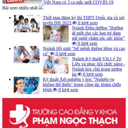
Việt Nam có 3 ca mắc mới COVID-19
Bài xem nhiều nhất
Thời gian đăng ký thi THPT Quốc gia và xét
tuyển ĐH 2023
0 lượt xem
Ngành Điều dưỡng "Hướng
đi mới cho các bạn trẻ đam
mê nghề chăm sóc sức khỏe"
0 lượt xem
Ngành Hộ sinh "Sứ mệnh thiêng liêng và cao
cả"
0 lượt xem
Ngành Kỹ thuật Vật Lý Trị
Liệu và phục hồi chức năng -
Ngành học chú trọng tương
lai
0 lượt xem
Kỹ thuật Xét nghiệm y học "Nghiệp vụ
không thể thiếu" trong công tác khám chữa
bệnh
0 lượt xem