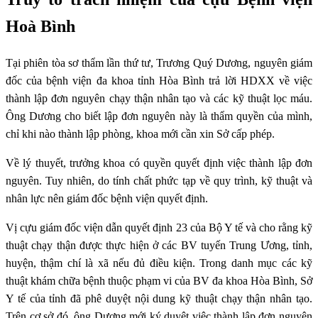
Hoà Bình
Tại phiên tòa sơ thẩm lần thứ tư, Trương Quý Dương, nguyên giám
đốc của bệnh viện đa khoa tỉnh Hòa Bình trả lời HDXX về việc
thành lập đơn nguyên chạy thận nhân tạo và các kỹ thuật lọc máu.
Ông Dương cho biết lập đơn nguyên này là thẩm quyền của mình,
chỉ khi nào thành lập phòng, khoa mới cần xin Sở cấp phép.
Về lý thuyết, trưởng khoa có quyền quyết định việc thành lập đơn
nguyên. Tuy nhiên, do tính chất phức tạp về quy trình, kỹ thuật và
nhân lực nên giám đốc bệnh viện quyết định.
Vị cựu giám đốc viện dẫn quyết định 23 của Bộ Y tế và cho rằng kỹ
thuật chạy thận được thực hiện ở các BV tuyến Trung Ương, tỉnh,
huyện, thậm chí là xã nếu đủ điều kiện. Trong danh mục các kỹ
thuật khám chữa bệnh thuộc phạm vi của BV đa khoa Hòa Bình, Sở
Y tế của tỉnh đã phê duyệt nội dung kỹ thuật chạy thận nhân tạo.
Trên cơ sở đó, ông Dương mới ký duyệt việc thành lập đơn nguyên