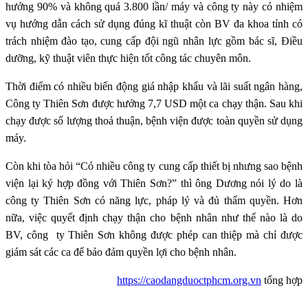
hưởng 90% và không quá 3.800 lần/ máy và công ty này có nhiệm
vụ hướng dẫn cách sử dụng đúng kĩ thuật còn BV đa khoa tỉnh có
trách nhiệm đào tạo, cung cấp đội ngũ nhân lực gồm bác sĩ, Điều
dưỡng, kỹ thuật viên thực hiện tốt công tác chuyên môn.
Thời điểm có nhiều biến động giá nhập khẩu và lãi suất ngân hàng,
Công ty Thiên Sơn được hưởng 7,7 USD một ca chạy thận. Sau khi
chạy được số lượng thoả thuận, bệnh viện được toàn quyền sử dụng
máy.
Còn khi tòa hỏi “Có nhiều công ty cung cấp thiết bị nhưng sao bệnh
viện lại ký hợp đồng với Thiên Sơn?” thì ông Dương nói lý do là
công ty Thiên Sơn có năng lực, pháp lý và đủ thẩm quyền. Hơn
nữa, việc quyết định chạy thận cho bệnh nhân như thế nào là do
BV, công ty Thiên Sơn không được phép can thiệp mà chỉ được
giám sát các ca để bảo đảm quyền lợi cho bệnh nhân.
https://caodangduoctphcm.org.vn
tổng hợp