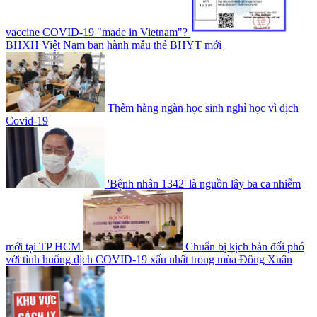
vaccine COVID-19 "made in Vietnam"?
BHXH Việt Nam ban hành mẫu thẻ BHYT mới
Thêm hàng ngàn học sinh nghỉ học vì dịch
Covid-19
'Bệnh nhân 1342' là nguồn lây ba ca nhiễm
mới tại TP HCM
Chuẩn bị kịch bản đối phó
với tình huống dịch COVID-19 xấu nhất trong mùa Đông Xuân