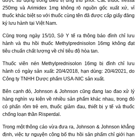
được sử dụng trong điều trị ung thư phổi. Các thuốc Iressa
250mg và Arimidex 1mg không rõ nguồn gốc xuất xứ, vỉ
thuốc khác biệt so với thuốc cùng tên đã được cấp giấy đăng
ký lưu hành tại Việt Nam.
Cũng trong ngày 15/10, Sở Y tế ra thông báo đình chỉ lưu
hành và thu hồi thuốc Methylprednisolon 16mg không đạt
tiêu chuẩn chất lượng về chỉ tiêu độ hòa tan.
Thuốc viên nén Methylprednisolon 16mg bị đình chỉ lưu
hành có ngày sản xuất: 20/4/2018, hạn dùng: 20/4/2021, do
Công ty TNHH Dược phẩm USA-NIC sản xuất.
Bên cạnh đó, Johnson & Johnson cũng đang lao đao xử lý
hàng nghìn vụ kiện về nhiều sản phẩm khác nhau, trong đó
có phấn rôm trẻ em, thuốc giảm đau, thiết bị y tế và thuốc
chống loạn thần Risperdal.
Trong một thông cáo vừa đưa ra, Johnson & Johnson khẳng
định, việc tự nguyện công bố thu hồi sản phẩm chỉ giới hạn