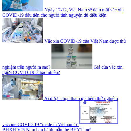
Ngày 17-12, Việt Nam sẽ tiêm mũi vắc xin
COVID-19 đầu tiên cho người tình nguyện đủ điều kiện
Vắc xin COVID-19 của Việt Nam được thử
nghiệm trên người ra sao?
Giá của vắc xin
ngừa COVID-19 là bao nhiêu?
Ai được chọn tham gia tiêm thử nghiệm
vaccine COVID-19 "made in Vietnam"?
BHXH Việt Nam ban hành mẫu thẻ BHYT mới