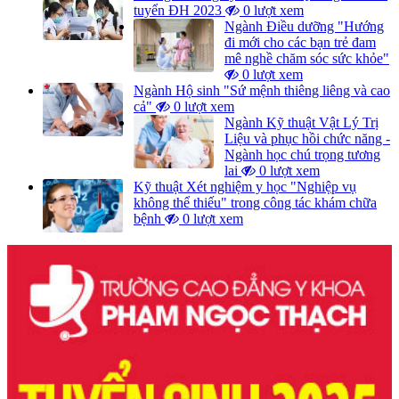
tuyển ĐH 2023
0 lượt xem
Ngành Điều dưỡng "Hướng
đi mới cho các bạn trẻ đam
mê nghề chăm sóc sức khỏe"
0 lượt xem
Ngành Hộ sinh "Sứ mệnh thiêng liêng và cao
cả"
0 lượt xem
Ngành Kỹ thuật Vật Lý Trị
Liệu và phục hồi chức năng -
Ngành học chú trọng tương
lai
0 lượt xem
Kỹ thuật Xét nghiệm y học "Nghiệp vụ
không thể thiếu" trong công tác khám chữa
bệnh
0 lượt xem