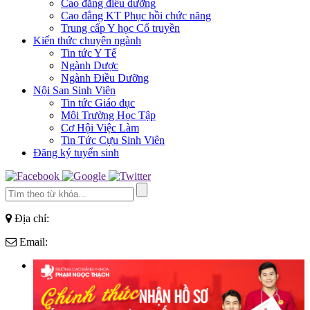
Cao đẳng điều dưỡng
Cao đẳng KT Phục hồi chức năng
Trung cấp Y học Cổ truyền
Kiến thức chuyên ngành
Tin tức Y Tế
Ngành Dược
Ngành Điều Dưỡng
Nội San Sinh Viên
Tin tức Giáo dục
Môi Trường Học Tập
Cơ Hội Việc Làm
Tin Tức Cựu Sinh Viên
Đăng ký tuyển sinh
Địa chỉ:
Email: