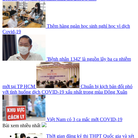
Thêm hàng ngàn học sinh nghỉ học vì dịch
Covid-19
'Bệnh nhân 1342' là nguồn lây ba ca nhiễm
mới tại TP HCM
Chuẩn bị kịch bản đối phó
với tình huống dịch COVID-19 xấu nhất trong mùa Đông Xuân
Việt Nam có 3 ca mắc mới COVID-19
Bài xem nhiều nhất
Thời gian đăng ký thi THPT Quốc gia và xét