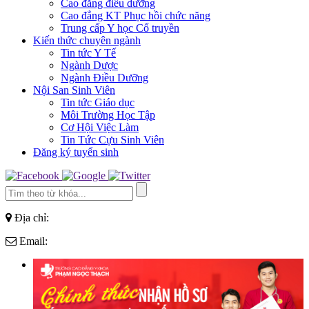
Cao đẳng điều dưỡng
Cao đẳng KT Phục hồi chức năng
Trung cấp Y học Cổ truyền
Kiến thức chuyên ngành
Tin tức Y Tế
Ngành Dược
Ngành Điều Dưỡng
Nội San Sinh Viên
Tin tức Giáo dục
Môi Trường Học Tập
Cơ Hội Việc Làm
Tin Tức Cựu Sinh Viên
Đăng ký tuyển sinh
Địa chỉ:
Email: