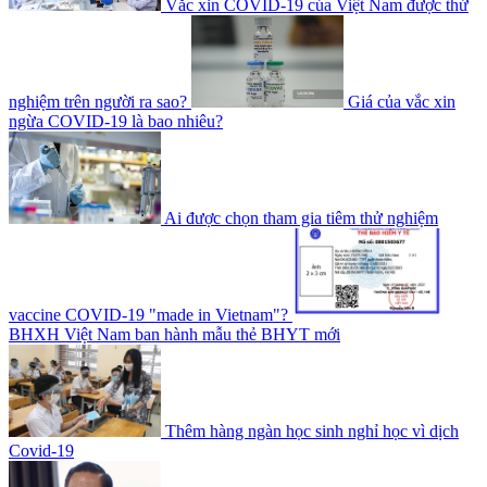
Vắc xin COVID-19 của Việt Nam được thử
nghiệm trên người ra sao?
Giá của vắc xin
ngừa COVID-19 là bao nhiêu?
Ai được chọn tham gia tiêm thử nghiệm
vaccine COVID-19 "made in Vietnam"?
BHXH Việt Nam ban hành mẫu thẻ BHYT mới
Thêm hàng ngàn học sinh nghỉ học vì dịch
Covid-19