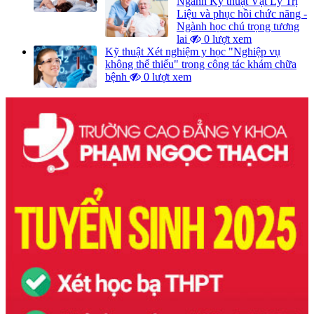
Ngành Kỹ thuật Vật Lý Trị
Liệu và phục hồi chức năng -
Ngành học chú trọng tương
lai
0 lượt xem
Kỹ thuật Xét nghiệm y học "Nghiệp vụ
không thể thiếu" trong công tác khám chữa
bệnh
0 lượt xem