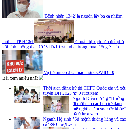
'Bệnh nhân 1342' là nguồn lây ba ca nhiễm
mới tại TP HCM
Chuẩn bị kịch bản đối phó
với tình huống dịch COVID-19 xấu nhất trong mùa Đông Xuân
Việt Nam có 3 ca mắc mới COVID-19
Bài xem nhiều nhất
Thời gian đăng ký thi THPT Quốc gia và xét
tuyển ĐH 2023
0 lượt xem
Ngành Điều dưỡng "Hướng
đi mới cho các bạn trẻ đam
mê nghề chăm sóc sức khỏe"
0 lượt xem
Ngành Hộ sinh "Sứ mệnh thiêng liêng và cao
cả"
0 lượt xem