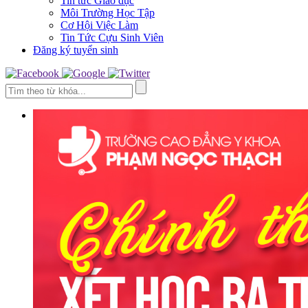
Tin tức Giáo dục
Môi Trường Học Tập
Cơ Hội Việc Làm
Tin Tức Cựu Sinh Viên
Đăng ký tuyển sinh