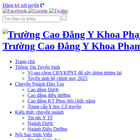
Đăng ký xét tuyển
Trường Cao Đẳng Y Khoa Phạ
Trang chủ
Thông Tin Tuyển Sinh
Vì sao chọn CĐYKPNT để xây dựng tương lai
Tuyển sinh hệ chính quy 2025
Chuyên Ngành Đào Tạo
Cao đẳng Dược
Cao đẳng điều dưỡng
Cao đẳng KT Phục hồi chức năng
Trung cấp Y học Cổ truyền
Kiến thức chuyên ngành
Tin tức Y Tế
Ngành Dược
Ngành Điều Dưỡng
Nội San Sinh Viên