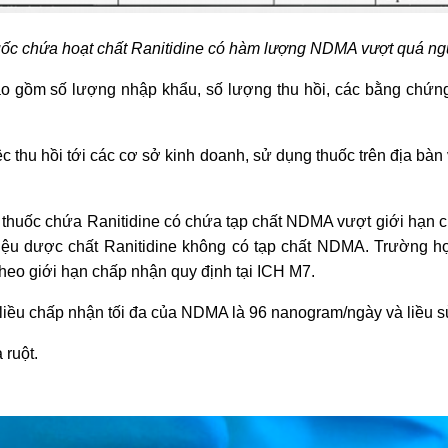
ốc chứa hoạt chất Ranitidine có hàm lượng NDMA vượt quá ng
ao gồm số lượng nhập khẩu, số lượng thu hồi, các bằng chứng v
c thu hồi tới các cơ sở kinh doanh, sử dụng thuốc trên địa bàn 
 thuốc chứa Ranitidine có chứa tạp chất NDMA vượt giới hạn 
liệu dược chất Ranitidine không có tạp chất NDMA. Trường hợ
eo giới hạn chấp nhận quy định tại ICH M7.
liều chấp nhận tối đa của NDMA là 96 nanogram/ngày và liều sử
 ruột.