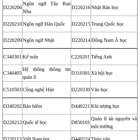
Ngôn ngữ Tây Ban
D220206
D220216
Nhật Bản học
Nha
D220210
Ngôn ngữ Hàn Quốc
D220215
Trung Quốc học
D220209
Ngôn ngữ Nhật
D220214
Đông Nam Á học
C340301
Kế toán
C220201
Tiếng Anh
Hệ thống thông tin
C340405
D310301
Xã hội học
quản lí
C510503
Công nghệ Hàn
D220330
Văn học
D340202
Bảo hiểm
D440221
Khí tượng học
Quản lí tài nguyên và
D220212
Quốc tế học
D850101
môi trường
D220113
Việt Nam học
D440224
Thủy văn