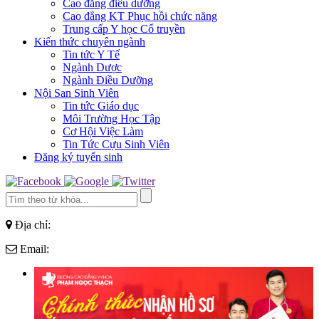
Cao đẳng điều dưỡng
Cao đẳng KT Phục hồi chức năng
Trung cấp Y học Cổ truyền
Kiến thức chuyên ngành
Tin tức Y Tế
Ngành Dược
Ngành Điều Dưỡng
Nội San Sinh Viên
Tin tức Giáo dục
Môi Trường Học Tập
Cơ Hội Việc Làm
Tin Tức Cựu Sinh Viên
Đăng ký tuyển sinh
Địa chỉ:
Email: