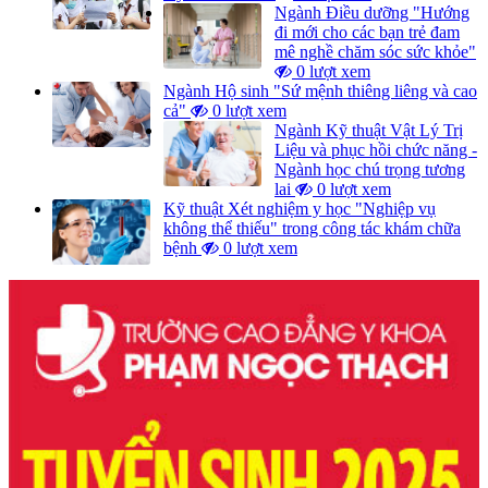
Ngành Điều dưỡng "Hướng
đi mới cho các bạn trẻ đam
mê nghề chăm sóc sức khỏe"
0 lượt xem
Ngành Hộ sinh "Sứ mệnh thiêng liêng và cao
cả"
0 lượt xem
Ngành Kỹ thuật Vật Lý Trị
Liệu và phục hồi chức năng -
Ngành học chú trọng tương
lai
0 lượt xem
Kỹ thuật Xét nghiệm y học "Nghiệp vụ
không thể thiếu" trong công tác khám chữa
bệnh
0 lượt xem