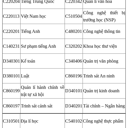
C220204
Tiếng Trung Quốc
C220342
Quản lí văn hoá
Công nghệ thiết bị
C220113
Việt Nam học
C510504
trường học (NSP)
C220201
Tiếng Anh
C480201
Công nghệ thông tin
C140231
Sư phạm tiếng Anh
C320202
Khoa học thư viện
D340301
Kế toán
C340406
Quản trị văn phòng
D380101
Luật
C860196
Trinh sát An ninh
Quản lí hành chính về
C860199
D340101
Quản trị kinh doanh
trật tự xã hội
C860197
Trinh sát cảnh sát
D340201
Tài chính – Ngân hàng
C310501
Địa lí học
C540102
Công nghệ thực phẩm