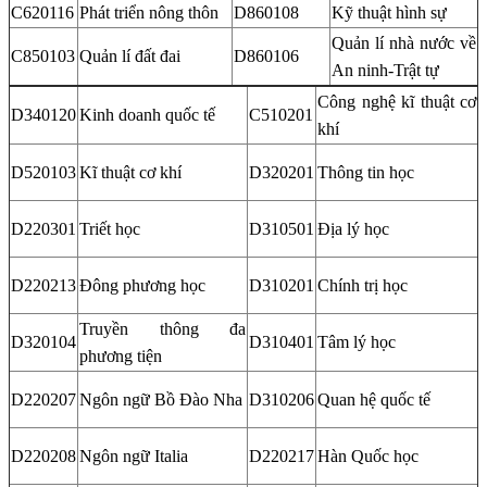
C620116
Phát triển nông thôn
D860108
Kỹ thuật hình sự
Quản lí nhà nước về
C850103
Quản lí đất đai
D860106
An ninh-Trật tự
Công nghệ kĩ thuật cơ
D340120
Kinh doanh quốc tế
C510201
khí
D520103
Kĩ thuật cơ khí
D320201
Thông tin học
D220301
Triết học
D310501
Địa lý học
D220213
Đông phương học
D310201
Chính trị học
Truyền thông đa
D320104
D310401
Tâm lý học
phương tiện
D220207
Ngôn ngữ Bồ Đào Nha
D310206
Quan hệ quốc tế
D220208
Ngôn ngữ Italia
D220217
Hàn Quốc học