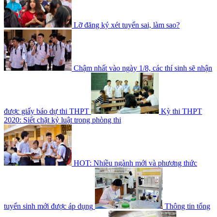
Lỡ đăng ký xét tuyển sai, làm sao?
Chậm nhất vào ngày 1/8, các thí sinh sẽ nhận
được giấy báo dự thi THPT
Kỳ thi THPT
2020: Siết chặt kỷ luật trong phòng thi
HOT: Nhiều ngành mới và phương thức
tuyển sinh mới được áp dụng
Thông tin tổng