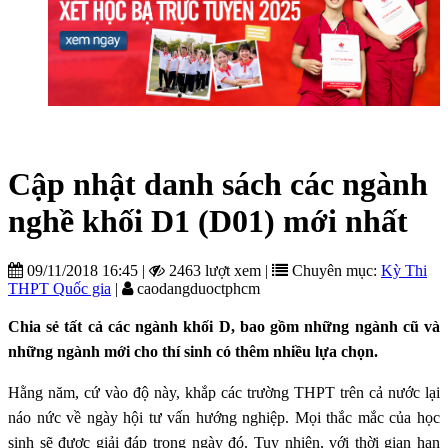
Cập nhật danh sách các ngành
nghề khối D1 (D01) mới nhất
09/11/2018 16:45
|
2463 lượt xem
|
Chuyên mục:
Kỳ Thi
THPT Quốc gia
|
caodangduoctphcm
Chia sẻ tất cả các ngành khối D, bao gồm những ngành cũ và
những ngành mới cho thí sinh có thêm nhiều lựa chọn.
Hằng năm, cứ vào độ này, khắp các trường THPT trên cả nước lại
náo nức về ngày hội tư vấn hướng nghiệp. Mọi thắc mắc của học
sinh sẽ được giải đáp trong ngày đó. Tuy nhiên, với thời gian hạn