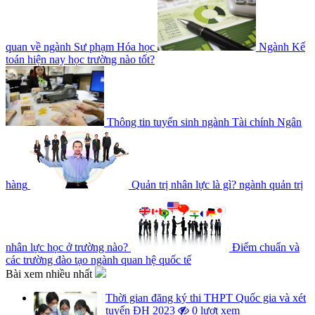
quan về ngành Sư phạm Hóa học
Ngành Kế
toán hiện nay học trường nào tốt?
Thông tin tuyển sinh ngành Tài chính Ngân
hàng
Quản trị nhân lực là gì? ngành quản trị
nhân lực học ở trường nào?
Điểm chuẩn và
các trường đào tạo ngành quan hệ quốc tế
Bài xem nhiều nhất
Thời gian đăng ký thi THPT Quốc gia và xét
tuyển ĐH 2023
0 lượt xem