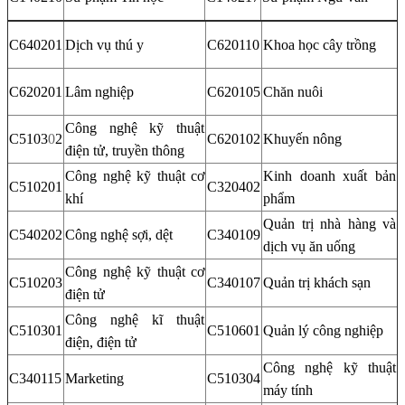
C640201
Dịch vụ thú y
C620110
Khoa học cây trồng
C620201
Lâm nghiệp
C620105
Chăn nuôi
Công nghệ kỹ thuật
C5103
0
2
C620102
Khuyến nông
điện tử, truyền thông
Công nghệ kỹ thuật cơ
Kinh doanh xuất bản
C510201
C320402
khí
phẩm
Quản trị nhà hàng và
C540202
Công nghệ sợi, dệt
C340109
dịch vụ ăn uống
Công nghệ kỹ thuật cơ
C510203
C340107
Quản trị khách sạn
điện tử
Công nghệ kĩ thuật
C510301
C510601
Quản lý công nghiệp
điện, điện tử
Công nghệ kỹ thuật
C340115
Marketing
C510304
máy tính