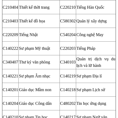
C210404
Thiết kế thời trang
C220210
Tiếng Hàn Quốc
C210403
Thiết kế đồ họa
C580302
Quản lý xây dựng
C220209
Tiếng Nhật
C540204
Công nghệ May
C140222
Sư phạm Mỹ thuật
C220203
Tiếng Pháp
Quản trị dịch vụ du
C340407
Thư ký văn phòng
C340103
lịch và lữ hành
C140221
Sư phạm Âm nhạc
C140219
Sư phạm Địa lí
C140201
Giáo dục Mầm non
C140218
Sư phạm Lịch sử
C140204
Giáo dục Công dân
C480202
Tin học ứng dụng
C140210
Sư phạm Tin học
C140217
Sư phạm Ngữ văn