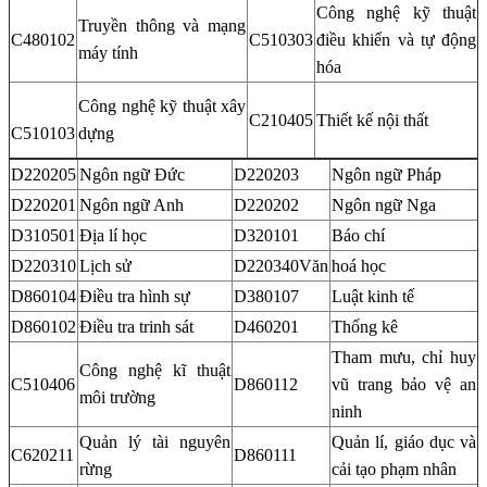
Công nghệ kỹ thuật
Truyền thông và mạng
C480102
C510303
điều khiển và tự động
máy tính
hóa
Công nghệ kỹ thuật xây
C210405
Thiết kế nội thất
C510103
dựng
D220205
Ngôn ngữ Đức
D220203
Ngôn ngữ Pháp
D220201
Ngôn ngữ Anh
D220202
Ngôn ngữ Nga
D310501
Địa lí học
D320101
Báo chí
D220310
Lịch sử
D220340Văn
hoá học
D860104
Điều tra hình sự
D380107
Luật kinh tế
D860102
Điều tra trinh sát
D460201
Thống kê
Tham mưu, chỉ huy
Công nghệ kĩ thuật
C510406
D860112
vũ trang bảo vệ an
môi trường
ninh
Quản lý tài nguyên
Quản lí, giáo dục và
C620211
D860111
rừng
cải tạo phạm nhân