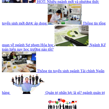
HOT: Nhiều ngành mới và phương thức
tuyển sinh mới được áp dụng
Thông tin tổng
quan về ngành Sư phạm Hóa học
Ngành Kế
toán hiện nay học trường nào tốt?
Thông tin tuyển sinh ngành Tài chính Ngân
hàng
Quản trị nhân lực là gì? ngành quản trị