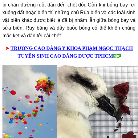
bị chặn đường ruột dẫn đến chết đói. Còn khi bóng bay rơi
xuống đất hoặc biển thì những chú Rùa biển và các loài sinh
vật biển khác được biết là đã bị nhầm lẫn giữa bóng bay và
sứa biển. Ruy băng và dây buộc bóng có thể khiến chúng
mắc kẹt và dẫn tới cái chết”.
➤
TRƯỜNG CAO ĐẲNG Y KHOA PHẠM NGỌC THẠCH
TUYỂN SINH CAO ĐẲNG DƯỢC TPHCM