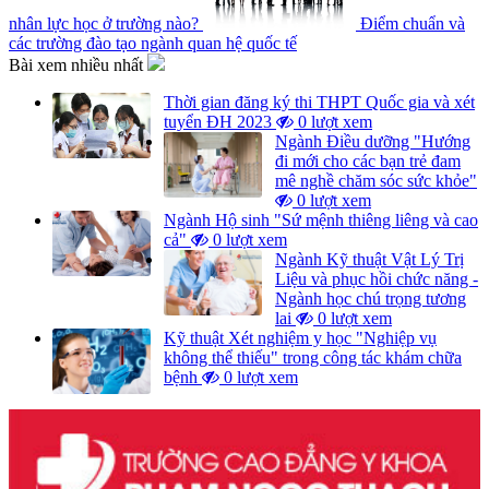
nhân lực học ở trường nào?
Điểm chuẩn và
các trường đào tạo ngành quan hệ quốc tế
Bài xem nhiều nhất
Thời gian đăng ký thi THPT Quốc gia và xét
tuyển ĐH 2023
0 lượt xem
Ngành Điều dưỡng "Hướng
đi mới cho các bạn trẻ đam
mê nghề chăm sóc sức khỏe"
0 lượt xem
Ngành Hộ sinh "Sứ mệnh thiêng liêng và cao
cả"
0 lượt xem
Ngành Kỹ thuật Vật Lý Trị
Liệu và phục hồi chức năng -
Ngành học chú trọng tương
lai
0 lượt xem
Kỹ thuật Xét nghiệm y học "Nghiệp vụ
không thể thiếu" trong công tác khám chữa
bệnh
0 lượt xem