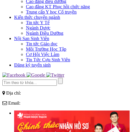
Cao đẳng điều dưỡng
Cao đẳng KT Phục hồi chức năng
Trung cấp Y học Cổ truyền
Kiến thức chuyên ngành
Tin tức Y Tế
Ngành Dược
Ngành Điều Dưỡng
Nội San Sinh Viên
Tin tức Giáo dục
Môi Trường Học Tập
Cơ Hội Việc Làm
Tin Tức Cựu Sinh Viên
Đăng ký tuyển sinh
Địa chỉ:
Email: