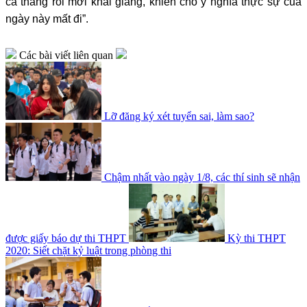
cả tháng rồi mới khai giảng, khiến cho ý nghĩa thực sự của
ngày này mất đi”.
Các bài viết liên quan
Lỡ đăng ký xét tuyển sai, làm sao?
Chậm nhất vào ngày 1/8, các thí sinh sẽ nhận
được giấy báo dự thi THPT
Kỳ thi THPT
2020: Siết chặt kỷ luật trong phòng thi