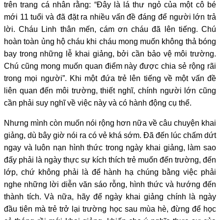
trên trang cá nhân rằng: “Đây là lá thư ngỏ của một cô bé
mới 11 tuổi và đã đặt ra nhiều vấn đề đáng để người lớn trả
lời. Cháu Linh thân mến, cám ơn cháu đã lên tiếng. Chú
hoàn toàn ủng hộ cháu khi cháu mong muốn không thả bóng
bay trong những lễ khai giảng, bởi cần bảo vệ môi trường.
Chú cũng mong muốn quan điểm này được chia sẻ rộng rãi
trong mọi người”. Khi một đứa trẻ lên tiếng về một vấn đề
liên quan đến môi trường, thiết nghĩ, chính người lớn cũng
cần phải suy nghĩ về việc này và có hành động cụ thể.
Nhưng mình còn muốn nói rộng hơn nữa về câu chuyện khai
giảng, dù bây giờ nói ra có vẻ khá sớm. Đã đến lúc chấm dứt
ngay và luôn nạn hình thức trong ngày khai giảng, làm sao
đấy phải là ngày thực sự kích thích trẻ muốn đến trường, đến
lớp, chứ không phải là để hành hạ chúng bằng việc phải
nghe những lời diễn văn sáo rỗng, hình thức và hướng đến
thành tích. Và nữa, hãy để ngày khai giảng chính là ngày
đầu tiên mà trẻ trở lại trường học sau mùa hè, đừng để học