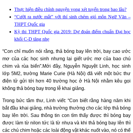
Thực hiện điều chỉnh nguyện vọng xét tuyển trong bao lâu?
“Cười ra nước mắt” với thí sinh chém gió môn Ngữ Văn –
THPT Quốc gia
Kỳ thi THPT Quốc gia 2019: Dự đoán điểm chuẩn Đại học
khối C-D tăng nhẹ
“Con chỉ muốn nói rằng, thả bóng bay lên trời, bay cao ước
mơ của các học sinh nhưng lại giết ước mơ của bao chú
chim và rùa biển”.Mới đây, Nguyễn Nguyệt Linh, học sinh
lớp 5M2, trường Marie Curie (Hà Nội) đã viết một bức thư
điện tử gửi tới hơn 40 trường học ở Hà Nội nhằm kêu gọi
không thả bóng bay trong lễ khai giảng.
Trong bức tâm thư, Linh viết: “Con biết rằng hàng năm khi
bắt đầu khai giảng, nhà trường thường cho các lớp thả bóng
bay lên trời. Sau thông tin con tìm thấy được thì bóng bay
được làm từ nilon tức là từ nhựa và khi thả bóng bay lên thì
các chú chim hoặc các loài động vật khác nuốt vào, nó có thể