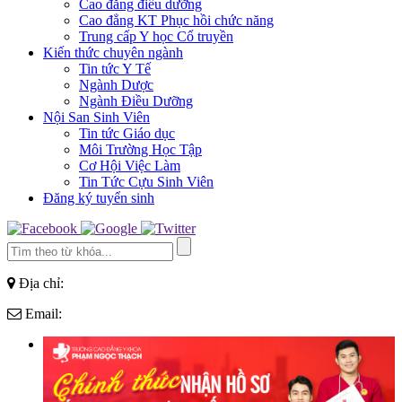
Cao đẳng điều dưỡng
Cao đẳng KT Phục hồi chức năng
Trung cấp Y học Cổ truyền
Kiến thức chuyên ngành
Tin tức Y Tế
Ngành Dược
Ngành Điều Dưỡng
Nội San Sinh Viên
Tin tức Giáo dục
Môi Trường Học Tập
Cơ Hội Việc Làm
Tin Tức Cựu Sinh Viên
Đăng ký tuyển sinh
Địa chỉ:
Email: