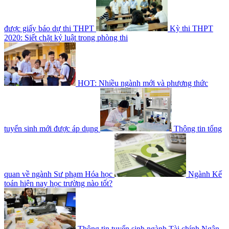
được giấy báo dự thi THPT
Kỳ thi THPT
2020: Siết chặt kỷ luật trong phòng thi
HOT: Nhiều ngành mới và phương thức
tuyển sinh mới được áp dụng
Thông tin tổng
quan về ngành Sư phạm Hóa học
Ngành Kế
toán hiện nay học trường nào tốt?
Thông tin tuyển sinh ngành Tài chính Ngân