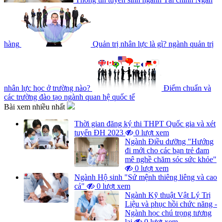
hàng
Quản trị nhân lực là gì? ngành quản trị
nhân lực học ở trường nào?
Điểm chuẩn và
các trường đào tạo ngành quan hệ quốc tế
Bài xem nhiều nhất
Thời gian đăng ký thi THPT Quốc gia và xét
tuyển ĐH 2023
0 lượt xem
Ngành Điều dưỡng "Hướng
đi mới cho các bạn trẻ đam
mê nghề chăm sóc sức khỏe"
0 lượt xem
Ngành Hộ sinh "Sứ mệnh thiêng liêng và cao
cả"
0 lượt xem
Ngành Kỹ thuật Vật Lý Trị
Liệu và phục hồi chức năng -
Ngành học chú trọng tương
lai
0 lượt xem