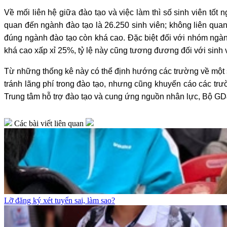
Về mối liên hệ giữa đào tạo và việc làm thì số sinh viên tốt
quan đến ngành đào tạo là 26.250 sinh viên; không liên quan
đúng ngành đào tạo còn khá cao. Đặc biệt đối với nhóm ngành
khá cao xấp xỉ 25%, tỷ lệ này cũng tương đương đối với sinh v
Từ những thống kê này có thể định hướng các trường về một
tránh lãng phí trong đào tạo, nhưng cũng khuyến cáo các t
Trung tâm hỗ trợ đào tạo và cung ứng nguồn nhân lực, Bộ 
Các bài viết liên quan
Lỡ đăng ký xét tuyển sai, làm sao?