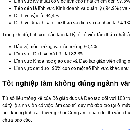
Lĩnh vực Kỹ thuật có việc làm cao nhất chiếm đến 97,3%
Tiếp đến là lĩnh vực Kinh doanh và quản lý ( 94,9% ) v
Dịch vụ vận tải 94,4%
Dịch vụ, khách sạn, thể thao và dịch vụ cá nhân là 94,1%
Trong khi đó, lĩnh vực đào tạo đạt tỷ lệ có việc làm thấp nhất là
Bảo vệ môi trường và môi trường 80,4%
Lĩnh vực Dịch vụ xã hội đạt 82,3%
Lĩnh vực Khoa học giáo dục và Đào tạo giáo viên cũng ở
Lĩnh vực đạt dưới 90% còn có một số lĩnh vực khác như
Tốt nghiệp làm không đúng ngành vẫ
Từ số liệu thống kê của Bộ giáo dục và Đào tạo đối với 183 tr
có tỷ lệ sinh viên có việc làm cao thì quy mô đào tạo lại ở 
học không tính các trường khối Công an , quân đội thì vẫn ch
chưa báo cáo.