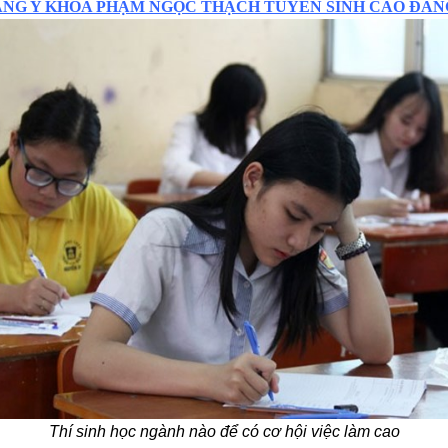
NG Y KHOA PHẠM NGỌC THẠCH TUYỂN SINH CAO ĐẲ
Thí sinh học ngành nào để có cơ hội việc làm cao