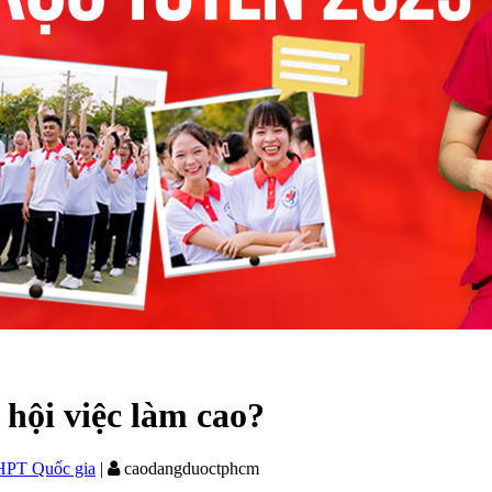
 hội việc làm cao?
HPT Quốc gia
|
caodangduoctphcm