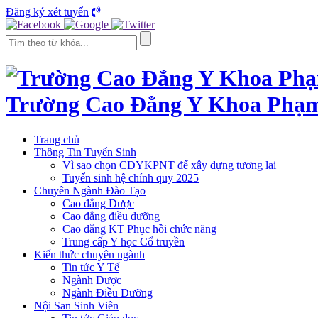
Đăng ký xét tuyển
Trường Cao Đẳng Y Khoa Phạ
Trang chủ
Thông Tin Tuyển Sinh
Vì sao chọn CĐYKPNT để xây dựng tương lai
Tuyển sinh hệ chính quy 2025
Chuyên Ngành Đào Tạo
Cao đẳng Dược
Cao đẳng điều dưỡng
Cao đẳng KT Phục hồi chức năng
Trung cấp Y học Cổ truyền
Kiến thức chuyên ngành
Tin tức Y Tế
Ngành Dược
Ngành Điều Dưỡng
Nội San Sinh Viên