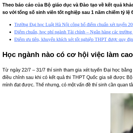
Theo báo cáo của Bộ giáo dục và Đào tạo về kết quả khảo 
so với tổng số sinh viên tốt nghiệp sau 1 năm chiếm tỷ lệ 
Trường Đại học Luật Hà Nội công bố điểm chuẩn xét tuyển 2
Điểm chuẩn, học phí ngành Tài chính – Ngân hàng các trường
Điểm ưu tiên, khuyến khích xét tốt nghiệp THPT được quy địn
Học ngành nào có cơ hội việc làm cao
Từ ngày 22/7 – 31/7 thí sinh tham gia xét tuyển Đại học bằn
điều chỉnh sau khi có kết quả thi THPT Quốc gia sẽ được Bộ
mình đạt được. Thế nhưng, có một vấn đề thí sinh cần quan tâ