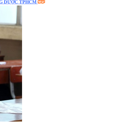
NG DƯỢC TPHCM