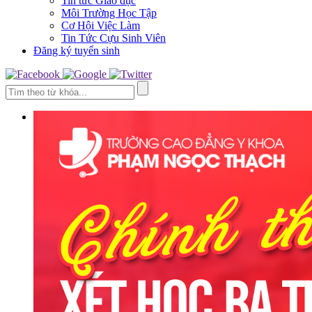
Tin tức Giáo dục
Môi Trường Học Tập
Cơ Hội Việc Làm
Tin Tức Cựu Sinh Viên
Đăng ký tuyển sinh