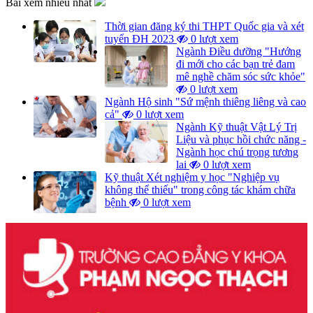
Bài xem nhiều nhất
Thời gian đăng ký thi THPT Quốc gia và xét
tuyển ĐH 2023
0 lượt xem
Ngành Điều dưỡng "Hướng
đi mới cho các bạn trẻ đam
mê nghề chăm sóc sức khỏe"
0 lượt xem
Ngành Hộ sinh "Sứ mệnh thiêng liêng và cao
cả"
0 lượt xem
Ngành Kỹ thuật Vật Lý Trị
Liệu và phục hồi chức năng -
Ngành học chú trọng tương
lai
0 lượt xem
Kỹ thuật Xét nghiệm y học "Nghiệp vụ
không thể thiếu" trong công tác khám chữa
bệnh
0 lượt xem