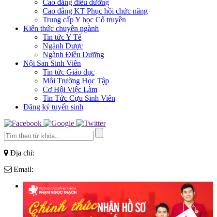
Cao đẳng điều dưỡng
Cao đẳng KT Phục hồi chức năng
Trung cấp Y học Cổ truyền
Kiến thức chuyên ngành
Tin tức Y Tế
Ngành Dược
Ngành Điều Dưỡng
Nội San Sinh Viên
Tin tức Giáo dục
Môi Trường Học Tập
Cơ Hội Việc Làm
Tin Tức Cựu Sinh Viên
Đăng ký tuyển sinh
Địa chỉ:
Email: