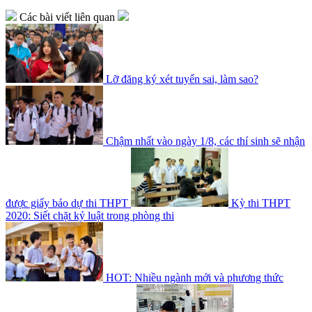
Các bài viết liên quan
Lỡ đăng ký xét tuyển sai, làm sao?
Chậm nhất vào ngày 1/8, các thí sinh sẽ nhận
được giấy báo dự thi THPT
Kỳ thi THPT
2020: Siết chặt kỷ luật trong phòng thi
HOT: Nhiều ngành mới và phương thức