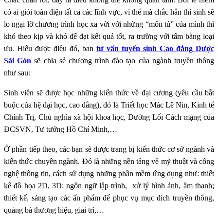
có ai giỏi toàn diện tất cả các lĩnh vực, vì thế mà chắc hẳn thí sinh sẽ
lo ngại lỡ chương trình học xa vời với những “môn tủ” của mình thì
khó theo kịp và khó để đạt kết quả tốt, ra trường với tấm bằng loại
ưu. Hiểu được điều đó, ban
tư vấn tuyển sinh Cao đẳng Dược
Sài Gòn
sẽ chia sẻ chương trình đào tạo của ngành truyền thông
như sau:
Sinh viên sẽ được học những kiến thức về đại cương (yêu cầu bắt
buộc của hệ đại học, cao đẳng), đó là Triết học Mác Lê Nin, Kinh tế
Chính Trị, Chủ nghĩa xã hội khoa học, Đường Lối Cách mạng của
ĐCSVN, Tư tưởng Hồ Chí Minh,…
Ở phần tiếp theo, các bạn sẽ được trang bị kiến thức cơ sở ngành và
kiến thức chuyên ngành. Đó là những nền tảng về mỹ thuật và công
nghệ thông tin, cách sử dụng những phần mềm ứng dụng như: thiết
kế đồ họa 2D, 3D; ngôn ngữ lập trình, xử lý hình ảnh, âm thanh;
thiết kế, sáng tạo các ấn phẩm để phục vụ mục đích truyền thông,
quảng bá thương hiệu, giải trí,…