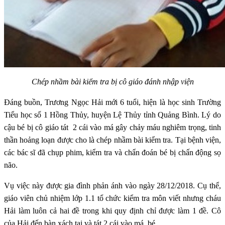
Chép nhầm bài kiểm tra bị cô giáo đánh nhập viện
Đáng buồn, Trương Ngọc Hải mới 6 tuổi, hiện là học sinh Trường
Tiểu học số 1 Hồng Thủy, huyện Lệ Thủy tỉnh Quảng Bình. Lý do
cậu bé bị cô giáo tát 2 cái vào má gây chảy máu nghiêm trọng, tinh
thần hoảng loạn được cho là chép nhầm bài kiểm tra. Tại bệnh viện,
các bác sĩ đã chụp phim, kiểm tra và chẩn đoán bé bị chấn động sọ
não.
Vụ việc này được gia đình phản ánh vào ngày 28/12/2018. Cụ thể,
giáo viên chủ nhiệm lớp 1.1 tổ chức kiểm tra môn viết nhưng cháu
Hải làm luôn cả hai đề trong khi quy định chỉ được làm 1 đề. Cô
của Hải đến bàn xách tai và tát 2 cái vào má bé.