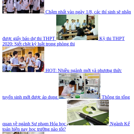
Chậm nhất vào ngày 1/8, các thí sinh sẽ nhận
được giấy báo dự thi THPT
Kỳ thi THPT
2020: Siết chặt kỷ luật trong phòng thi
HOT: Nhiều ngành mới và phương thức
tuyển sinh mới được áp dụng
Thông tin tổng
quan về ngành Sư phạm Hóa học
Ngành Kế
toán hiện nay học trường nào tốt?