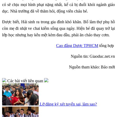
có sẽ chịu mọi hình phạt nặng nhất, kể cả bị đuổi khỏi ngành giáo
dục. Nhà trường đã về thăm hỏi, động viên cháu bé.
Được biết, Hải sinh ra trong gia đình khó khăn. Bố làm thợ phụ hồ
còn mẹ đi nhặt ve chai kiếm sống qua ngày. Hiện bé đã quay trở lại
lớp học nhưng hay kêu mệt kèm đau đầu, phải ăn cháo thay cơm.
Cao đẳng Dược TPHCM
tổng hợp
Nguồn tin: Giaoduc.net.vn
Nguồn tham khảo: Báo mới
Các bài viết liên quan
Lỡ đăng ký xét tuyển sai, làm sao?