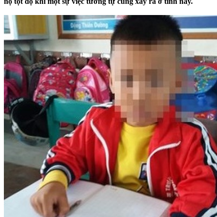
nộ tột độ khi một sự việc tương tự cũng xảy ra ở tỉnh này.