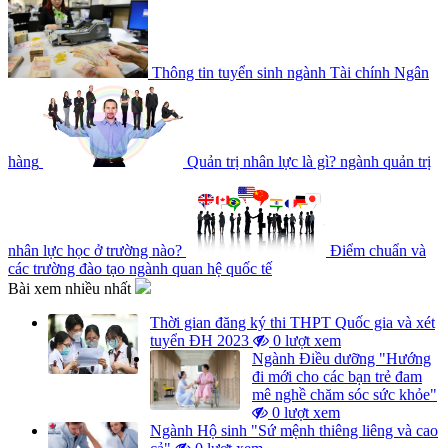
Thông tin tuyển sinh ngành Tài chính Ngân
hàng
Quản trị nhân lực là gì? ngành quản trị
nhân lực học ở trường nào?
Điểm chuẩn và
các trường đào tạo ngành quan hệ quốc tế
Bài xem nhiều nhất
Thời gian đăng ký thi THPT Quốc gia và xét
tuyển ĐH 2023
0 lượt xem
Ngành Điều dưỡng "Hướng
đi mới cho các bạn trẻ đam
mê nghề chăm sóc sức khỏe"
0 lượt xem
Ngành Hộ sinh "Sứ mệnh thiêng liêng và cao