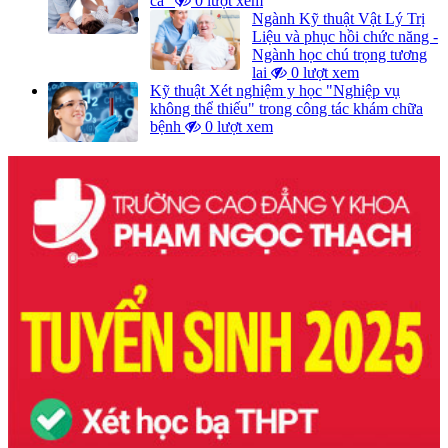
cả"
0 lượt xem
Ngành Kỹ thuật Vật Lý Trị
Liệu và phục hồi chức năng -
Ngành học chú trọng tương
lai
0 lượt xem
Kỹ thuật Xét nghiệm y học "Nghiệp vụ
không thể thiếu" trong công tác khám chữa
bệnh
0 lượt xem