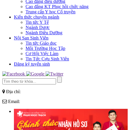
Cao đẳng điều dưỡng
Cao đẳng KT Phục hồi chức năng
Trung cấp Y học Cổ truyền
Kiến thức chuyên ngành
Tin tức Y Tế
Ngành Dược
Ngành Điều Dưỡng
Nội San Sinh Viên
Tin tức Giáo dục
Môi Trường Học Tập
Cơ Hội Việc Làm
Tin Tức Cựu Sinh Viên
Đăng ký tuyển sinh
Địa chỉ:
Email: