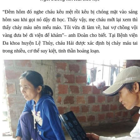
“Đêm hôm đó nghe cháu kêu mệt rồi kêu bị chóng mặt vào sáng
hôm sau khi gọi nó dậy đi học. Thấy vậy, mẹ cháu mới lại xem thì
thấy chảy máu nên mếu máo. Tôi vừa đi làm về, hai vợ chồng vội
vàng đưa bé đi viện để khám”– anh Đoàn cho biết.
Tại Bệnh viện
Đa khoa huyện Lệ Thủy, cháu Hải được xác định bị chảy máu tai
trong nhiều, cơ thể suy kiệt, tinh thần hoảng loạn.