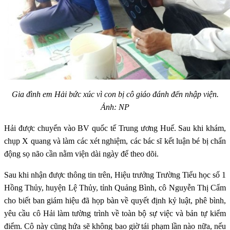
Gia đình em Hải bức xúc vì con bị cô giáo đánh đến nhập viện.
Ảnh: NP
Hải được chuyển vào BV quốc tế Trung ương Huế. Sau khi khám,
chụp X quang và làm các xét nghiệm, các bác sĩ kết luận bé bị chấn
động sọ não cần nằm viện dài ngày để theo dõi.
Sau khi nhận được thông tin trên, Hiệu trưởng Trường Tiểu học số 1
Hồng Thủy, huyện Lệ Thủy, tỉnh Quảng Bình, cô Nguyễn Thị Cẩm
cho biết ban giám hiệu đã họp bàn về quyết định kỷ luật, phê bình,
yêu cầu cô Hải làm tường trình về toàn bộ sự việc và bản tự kiểm
điểm. Cô này cũng hứa sẽ không bao giờ tái phạm lần nào nữa, nếu