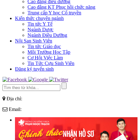
Cao đẳng điều dưỡng
Cao đẳng KT Phục hồi chức năng
Trung cấp Y học Cổ truyền
Kiến thức chuyên ngành
Tin tức Y Tế
Ngành Dược
Ngành Điều Dưỡng
Nội San Sinh Viên
Tin tức Giáo dục
Môi Trường Học Tập
Cơ Hội Việc Làm
Tin Tức Cựu Sinh Viên
Đăng ký tuyển sinh
Địa chỉ:
Email: