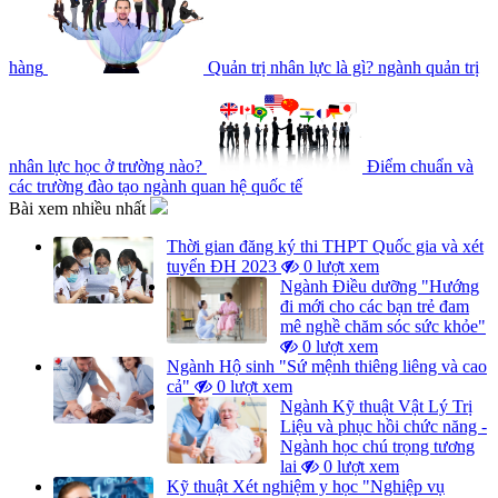
hàng
Quản trị nhân lực là gì? ngành quản trị
nhân lực học ở trường nào?
Điểm chuẩn và
các trường đào tạo ngành quan hệ quốc tế
Bài xem nhiều nhất
Thời gian đăng ký thi THPT Quốc gia và xét
tuyển ĐH 2023
0 lượt xem
Ngành Điều dưỡng "Hướng
đi mới cho các bạn trẻ đam
mê nghề chăm sóc sức khỏe"
0 lượt xem
Ngành Hộ sinh "Sứ mệnh thiêng liêng và cao
cả"
0 lượt xem
Ngành Kỹ thuật Vật Lý Trị
Liệu và phục hồi chức năng -
Ngành học chú trọng tương
lai
0 lượt xem
Kỹ thuật Xét nghiệm y học "Nghiệp vụ