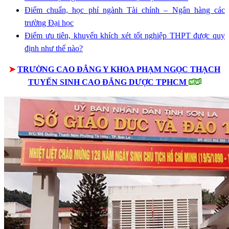
Điểm chuẩn, học phí ngành Tài chính – Ngân hàng các
trường Đại học
Điểm ưu tiên, khuyến khích xét tốt nghiệp THPT được quy
định như thế nào?
➤
TRƯỜNG CAO ĐẲNG Y KHOA PHẠM NGỌC THẠCH
TUYỂN SINH CAO ĐẲNG DƯỢC TPHCM