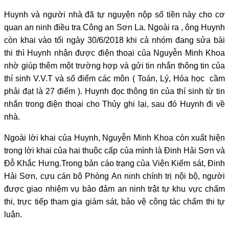
Huynh và người nhà đã tự nguyện nộp số tiền này cho cơ
quan an ninh điều tra Công an Sơn La. Ngoài ra , ông Huynh
còn khai vào tối ngày 30/6/2018 khi cả nhóm đang sửa bài
thi thì Huynh nhận được điện thoại của Nguyễn Minh Khoa
nhờ giúp thêm một trường hợp và gửi tin nhắn thông tin của
thí sinh V.V.T và số điểm các môn ( Toán, Lý, Hóa học cầm
phải đạt là 27 điểm ). Huynh đọc thông tin của thí sinh từ tin
nhắn trong điện thoại cho Thủy ghi lại, sau đó Huynh đi về
nhà.
Ngoài lời khai của Huynh, Nguyễn Minh Khoa còn xuất hiện
trong lời khai của hai thuộc cấp của mình là Đinh Hải Sơn và
Đỗ Khắc Hưng.Trong bản cáo trạng của Viện Kiểm sát, Đinh
Hải Sơn, cựu cán bộ Phòng An ninh chính trị nội bộ, người
được giao nhiệm vụ bảo đảm an ninh trật tự khu vực chấm
thi, trực tiếp tham gia giám sát, bảo vệ công tác chấm thi tự
luận.