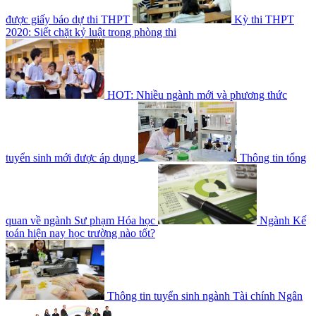
được giấy báo dự thi THPT
Kỳ thi THPT
2020: Siết chặt kỷ luật trong phòng thi
HOT: Nhiều ngành mới và phương thức
tuyển sinh mới được áp dụng
Thông tin tổng
quan về ngành Sư phạm Hóa học
Ngành Kế
toán hiện nay học trường nào tốt?
Thông tin tuyển sinh ngành Tài chính Ngân